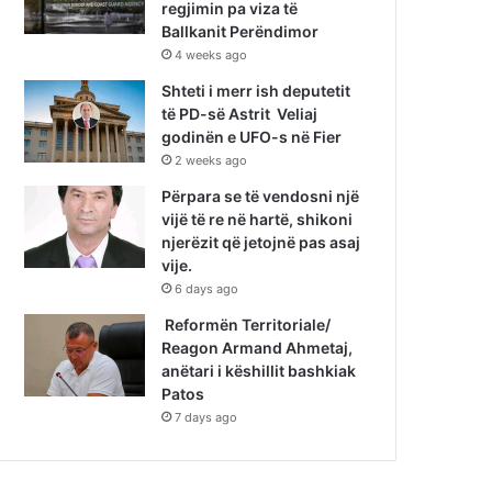
regjimin pa viza të
Ballkanit Perëndimor
4 weeks ago
Shteti i merr ish deputetit
të PD-së Astrit Veliaj
godinën e UFO-s në Fier
2 weeks ago
Përpara se të vendosni një
vijë të re në hartë, shikoni
njerëzit që jetojnë pas asaj
vije.
6 days ago
Reformën Territoriale/
Reagon Armand Ahmetaj,
anëtari i këshillit bashkiak
Patos
7 days ago