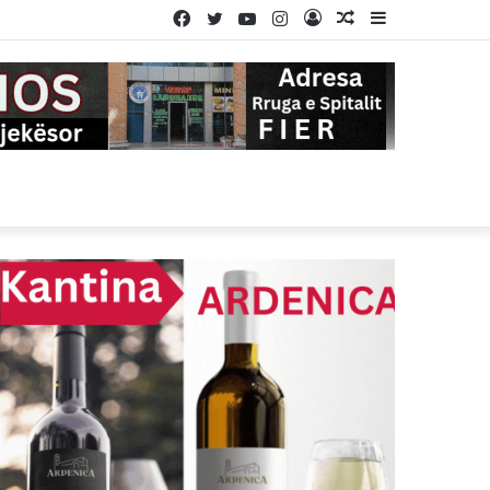
Facebook
Twitter
YouTube
Instagram
Log
Random
Sidebar
In
Article