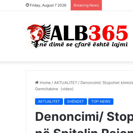
Friday, August 7 2026
Breaking News
Home
/
AKTUALITET
/
Denoncimi/ Stopohet kimiote
Gemcitabine (video)
AKTUALITET
SHËNDET
TOP-NEWS
Denoncimi/ Stop