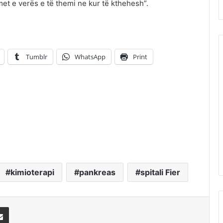
et e verës e të themi ne kur të kthehesh”.
Tumblr
WhatsApp
Print
kimioterapi
pankreas
spitali Fier
erest
Share via Email