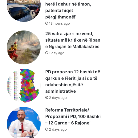
herë i dehur në timon,
patenta hiqet
përgjithmonë!’
18 hours ago
25 vatra zjarri në vend,
situata më kritike në Riban
e Ngraçan të Mallakastrës
1 day ago
PD propozon 12 bashki në
qarkun e Fierit, ja si do të
ndaheshin njësitë
administrative
2 days ago
Reforma Territoriale/
Propozimi i PD, 100 Bashki
– 12 Qarqe – 6 Rajone!
2 days ago