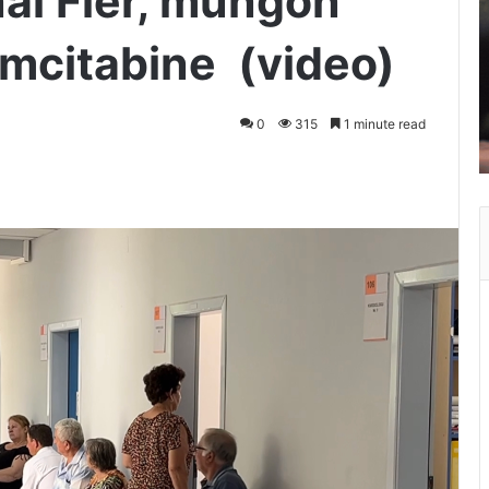
nal Fier, mungon
mcitabine (video)
0
315
1 minute read