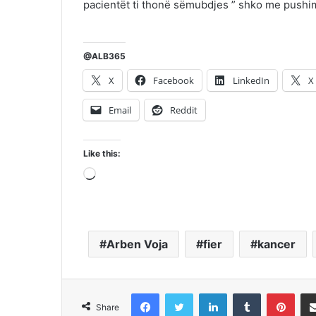
pacientët ti thonë sëmubdjes ” shko me pushim
@ALB365
X
Facebook
LinkedIn
X
Email
Reddit
Like this:
Loading…
Arben Voja
fier
kancer
Facebook
Twitter
LinkedIn
Tumblr
Pint
Share