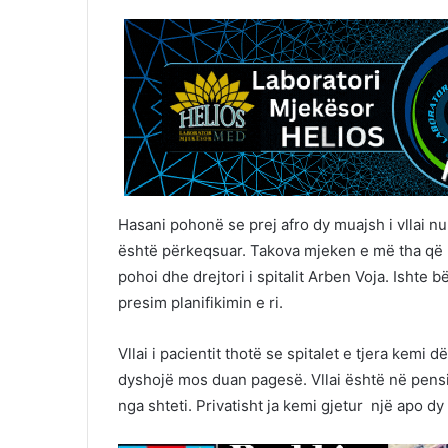
Hasani pohonë se prej afro dy muajsh i vllai n
është përkeqsuar. Takova mjeken e më tha që 
pohoi dhe drejtori i spitalit Arben Voja. Ishte b
presim planifikimin e ri.
Vllai i pacientit thotë se spitalet e tjera kemi 
dyshojë mos duan pagesë. Vllai është në pens
nga shteti. Privatisht ja kemi gjetur një apo dy