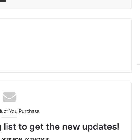
am
duct You Purchase
 list to get the new updates!
or sit amet, consectetur.