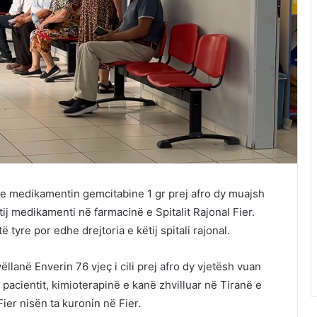
i me medikamentin gemcitabine 1 gr prej afro dy muajsh
j medikamenti në farmacinë e Spitalit Rajonal Fier.
 tyre por edhe drejtoria e këtij spitali rajonal.
ëllanë Enverin 76 vjeç i cili prej afro dy vjetësh vuan
ë pacientit, kimioterapinë e kanë zhvilluar në Tiranë e
er nisën ta kuronin në Fier.