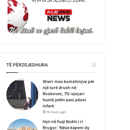
TË PËRZGJEDHURA
Sherr mes komshinjve për
një turë drush në
Roskovec, 70-vjeçari
humb jetën pasi pësoi
infark
16 hours ago
Hyn në fuqi Kodin i ri
Rrugor: ‘Nëse kapeni dy