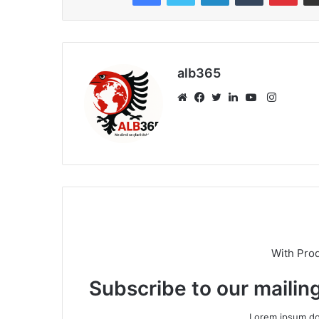
alb365
Instagr
Website
Facebook
Twitter
LinkedIn
YouTube
With Pro
Subscribe to our mailing
Lorem ipsum dol