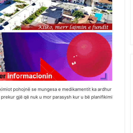
n kimiot pohojnë se mungesa e medikamentit ka ardhur
ë prekur gjë që nuk u mor parasysh kur u bë planifikimi