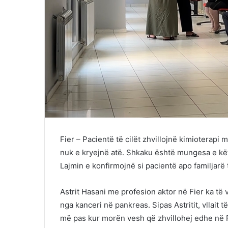
Fier – Pacientë të cilët zhvillojnë kimioterap
nuk e kryejnë atë. Shkaku është mungesa e këti
Lajmin e konfirmojnë si pacientë apo familjarë të
Astrit Hasani me profesion aktor në Fier ka të v
nga kanceri në pankreas. Sipas Astritit, vllait t
më pas kur morën vesh që zhvillohej edhe në Fi