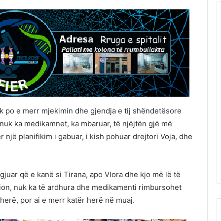
uk po e merr mjekimin dhe gjendja e tij shëndetësore
nuk ka medikamnet, ka mbaruar, të njëjtën gjë më
ër një planifikim i gabuar, i kish pohuar drejtori Voja, dhe
dëgjuar që e kanë si Tirana, apo Vlora dhe kjo më lë të
ion, nuk ka të ardhura dhe medikamenti rimbursohet
 herë, por ai e merr katër herë në muaj.