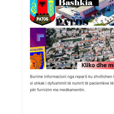
Burime informacioni nga reparti ku zhvillohe
si shkak i dyfushimit të numrit të pacientëve t
për furnizim me medkamentin.