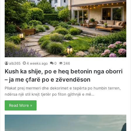
alb365
4 weeks ago
0
246
Kush ka shije, po e heq betonin nga oborri
– ja me çfarë po e zëvendëson
Pllakat prej mermeri dhe dekorimet e tepërta po humbin terren,
ndërsa një stil krejt tjetër po fiton gjithnjë e më…
Read More »