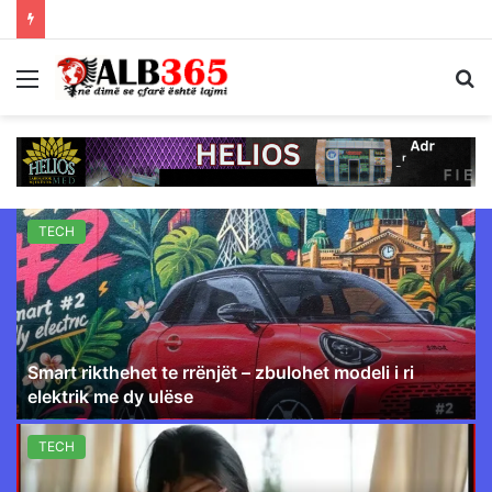
Menu
S
fo
TECH
Smart rikthehet te rrënjët – zbulohet modeli i ri
elektrik me dy ulëse
TECH