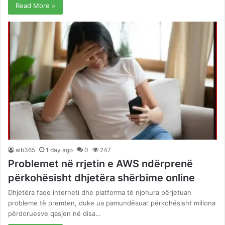
Read More »
alb365
1 day ago
0
247
Problemet në rrjetin e AWS ndërprenë
përkohësisht dhjetëra shërbime online
Dhjetëra faqe interneti dhe platforma të njohura përjetuan
probleme të premten, duke ua pamundësuar përkohësisht miliona
përdoruesve qasjen në disa…