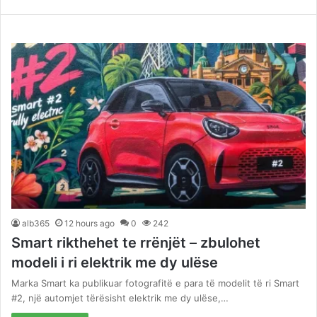
alb365
12 hours ago
0
242
Smart rikthehet te rrënjët – zbulohet
modeli i ri elektrik me dy ulëse
Marka Smart ka publikuar fotografitë e para të modelit të ri Smart
#2, një automjet tërësisht elektrik me dy ulëse,…