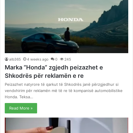
alb365
4 weeks ago
0
245
Marka ”Honda” zgjedh peizazhet e
Shkodrës për reklamën e re
Peizazhet natyrore të qarkut të Shkodrës janë përzgjedhur si
vendxhirim për reklamën më të re të kompanisë automobilistike
Honda. Teksa…
Read More »