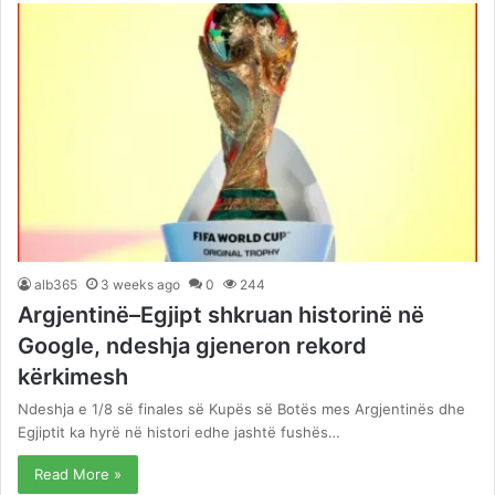
alb365
3 weeks ago
0
244
Argjentinë–Egjipt shkruan historinë në
Google, ndeshja gjeneron rekord
kërkimesh
Ndeshja e 1/8 së finales së Kupës së Botës mes Argjentinës dhe
Egjiptit ka hyrë në histori edhe jashtë fushës…
Read More »