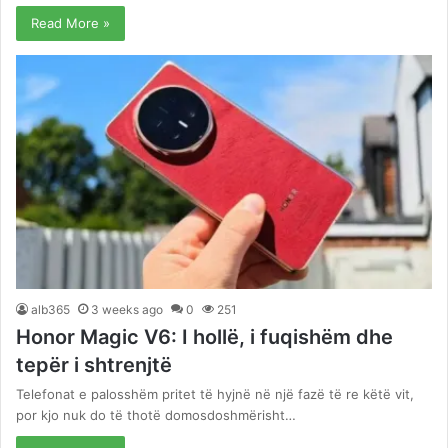
Read More »
alb365
3 weeks ago
0
251
Honor Magic V6: I hollë, i fuqishëm dhe
tepër i shtrenjtë
Telefonat e palosshëm pritet të hyjnë në një fazë të re këtë vit,
por kjo nuk do të thotë domosdoshmërisht…