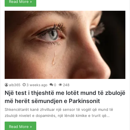
Read More »
alb365
3 weeks ago
0
248
Një test i thjeshtë me lotët mund të zbulojë
më herët sëmundjen e Parkinsonit
Shkencëtarët kanë zhvilluar një sensor të vogël që mund të
zbulojë nivelet e dopaminës, një lëndë kimike e trurit që…
Read More »