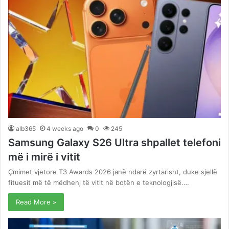
alb365
4 weeks ago
0
245
Samsung Galaxy S26 Ultra shpallet telefoni
më i mirë i vitit
Çmimet vjetore T3 Awards 2026 janë ndarë zyrtarisht, duke sjellë
fituesit më të mëdhenj të vitit në botën e teknologjisë.…
Read More »