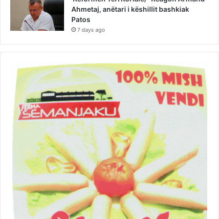
Ahmetaj, anëtari i këshillit bashkiak
Patos
7 days ago