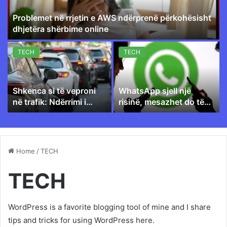
Problemet në rrjetin e AWS ndërprenë përkohësisht
dhjetëra shërbime online
TECH
TECH
Shkenca si të veproni
WhatsApp sjell një
në trafik: Ndërrimi i
risinë, mesazhet do të
korsisë mund ta
zhduken pas leximit
përkeqësojë kolonën
Home
/
TECH
TECH
WordPress is a favorite blogging tool of mine and I share
tips and tricks for using WordPress here.