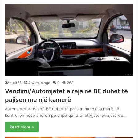
alb365
4 weeks ago
0
262
Vendimi/Automjetet e reja në BE duhet të
pajisen me një kamerë
Automjetet e reja në BE duhet të pajisen me një kamerë që
kontrollon nëse shoferi po shpërqendrohet gjatë lëvizjes. Kjo…
Read More »