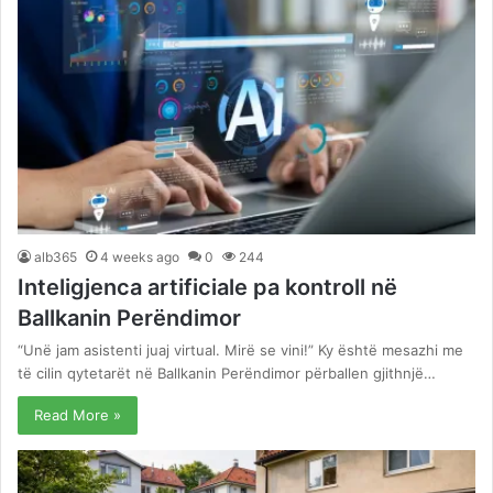
alb365
4 weeks ago
0
244
Inteligjenca artificiale pa kontroll në
Ballkanin Perëndimor
“Unë jam asistenti juaj virtual. Mirë se vini!” Ky është mesazhi me
të cilin qytetarët në Ballkanin Perëndimor përballen gjithnjë…
Read More »