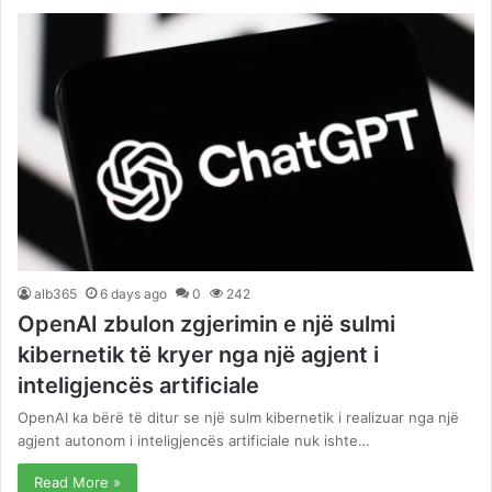
alb365
6 days ago
0
242
OpenAI zbulon zgjerimin e një sulmi
kibernetik të kryer nga një agjent i
inteligjencës artificiale
OpenAI ka bërë të ditur se një sulm kibernetik i realizuar nga një
agjent autonom i inteligjencës artificiale nuk ishte…
Read More »