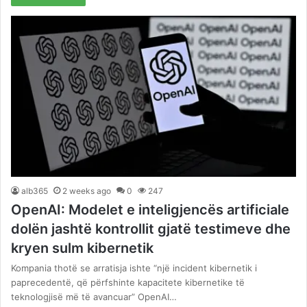
alb365
2 weeks ago
0
247
OpenAI: Modelet e inteligjencës artificiale
dolën jashtë kontrollit gjatë testimeve dhe
kryen sulm kibernetik
Kompania thotë se arratisja ishte “një incident kibernetik i
paprecedentë, që përfshinte kapacitete kibernetike të
teknologjisë më të avancuar” OpenAI…