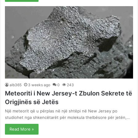
alb365
3 weeks ago
0
243
Meteoriti i New Jersey-t Zbulon Sekrete të
Origjinës së Jetës
Një meteorit që u përplas në një shtëpi në New Jersey po
studiohet nga shkencëtarët për molekula thelbësore për jetën,…
Read More »