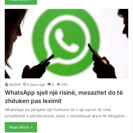
alb365
5 days ago
0
242
WhatsApp sjell një risinë, mesazhet do të
zhduken pas leximit
WhatsApp po përgatit një funksion të ri që synon të rrisë
privatësinë e përdoruesve, duke u mundësuar atyre të dërgojnë…
Read More »