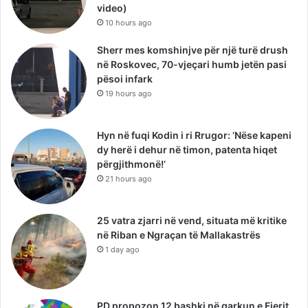
video)
10 hours ago
Sherr mes komshinjve për një turë drush
në Roskovec, 70-vjeçari humb jetën pasi
pësoi infark
19 hours ago
Hyn në fuqi Kodin i ri Rrugor: ‘Nëse kapeni
dy herë i dehur në timon, patenta hiqet
përgjithmonë!’
21 hours ago
25 vatra zjarri në vend, situata më kritike
në Riban e Ngraçan të Mallakastrës
1 day ago
PD propozon 12 bashki në qarkun e Fierit,