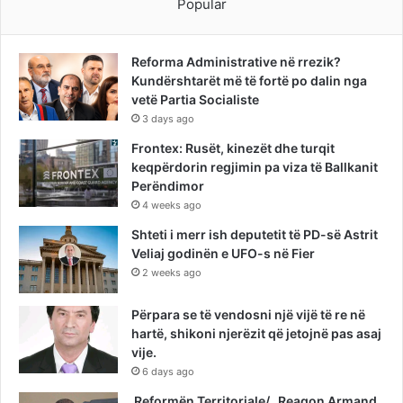
Popular
Reforma Administrative në rrezik?
Kundërshtarët më të fortë po dalin nga
vetë Partia Socialiste
3 days ago
Frontex: Rusët, kinezët dhe turqit
keqpërdorin regjimin pa viza të Ballkanit
Perëndimor
4 weeks ago
Shteti i merr ish deputetit të PD-së Astrit
Veliaj godinën e UFO-s në Fier
2 weeks ago
Përpara se të vendosni një vijë të re në
hartë, shikoni njerëzit që jetojnë pas asaj
vije.
6 days ago
Reformën Territoriale/ Reagon Armand