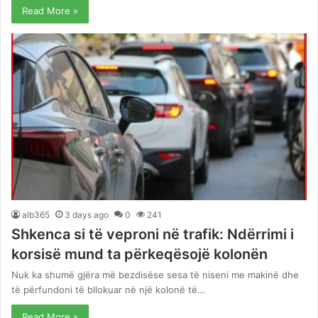
Read More »
alb365
3 days ago
0
241
Shkenca si të veproni në trafik: Ndërrimi i
korsisë mund ta përkeqësojë kolonën
Nuk ka shumë gjëra më bezdisëse sesa të niseni me makinë dhe
të përfundoni të bllokuar në një kolonë të…
Read More »