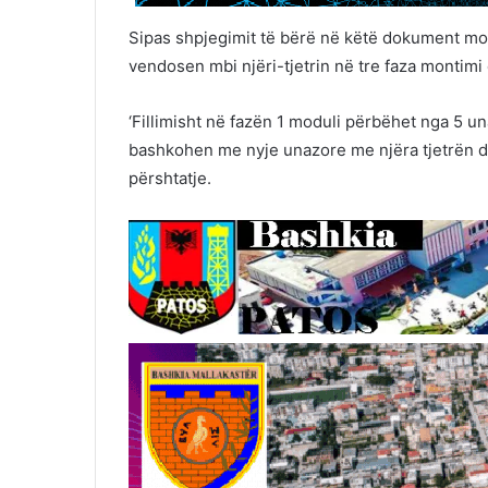
Sipas shpjegimit të bërë në këtë dokument modu
vendosen mbi njëri-tjetrin në tre faza montimi
‘Fillimisht në fazën 1 moduli përbëhet nga 5 un
bashkohen me nyje unazore me njëra tjetrën 
përshtatje.