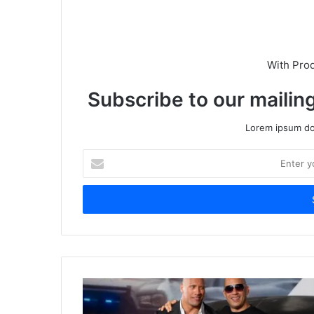
With Pro
Subscribe to our mailing
Lorem ipsum dol
Enter
your
Email
address