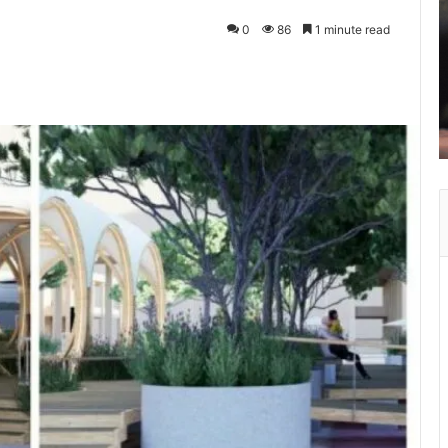
0
86
1 minute read