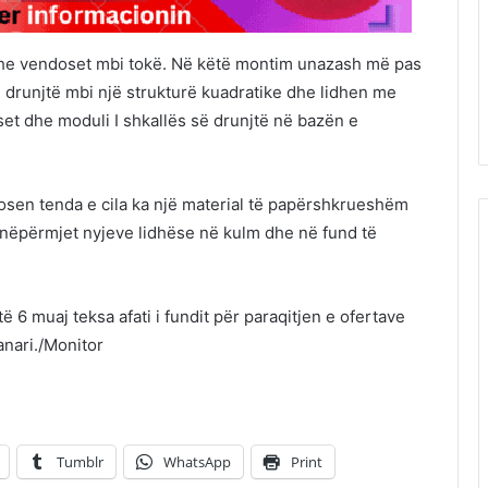
he vendoset mbi tokë. Në këtë montim unazash më pas
drunjtë mbi një strukturë kuadratike dhe lidhen me
t dhe moduli I shkallës së drunjtë në bazën e
osen tenda e cila ka një material të papërshkrueshëm
ni nëpërmjet nyjeve lidhëse në kulm dhe në fund të
ë 6 muaj teksa afati i fundit për paraqitjen e ofertave
anari./Monitor
Tumblr
WhatsApp
Print