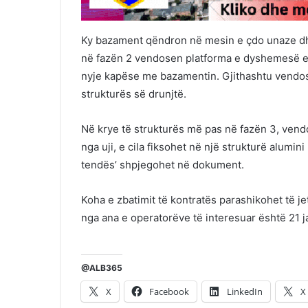
Ky bazament qëndron në mesin e çdo unaze d
në fazën 2 vendosen platforma e dyshemesë e 
nyje kapëse me bazamentin. Gjithashtu vendose
strukturës së drunjtë.
Në krye të strukturës më pas në fazën 3, vend
nga uji, e cila fiksohet në një strukturë alumi
tendës’ shpjegohet në dokument.
Koha e zbatimit të kontratës parashikohet të jet
nga ana e operatorëve të interesuar është 21 j
@ALB365
X
Facebook
LinkedIn
X