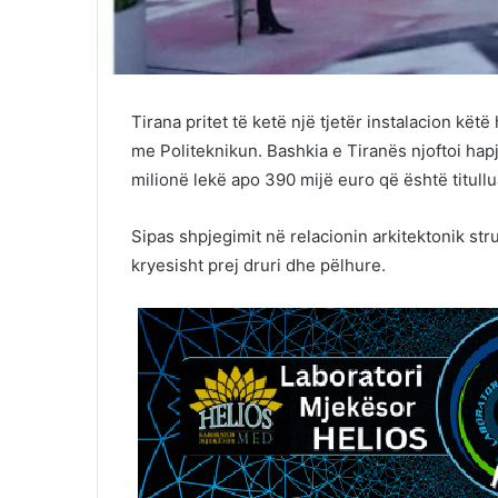
Tirana pritet të ketë një tjetër instalacion kë
me Politeknikun. Bashkia e Tiranës njoftoi hap
milionë lekë apo 390 mijë euro që është titullu
Sipas shpjegimit në relacionin arkitektonik str
kryesisht prej druri dhe pëlhure.