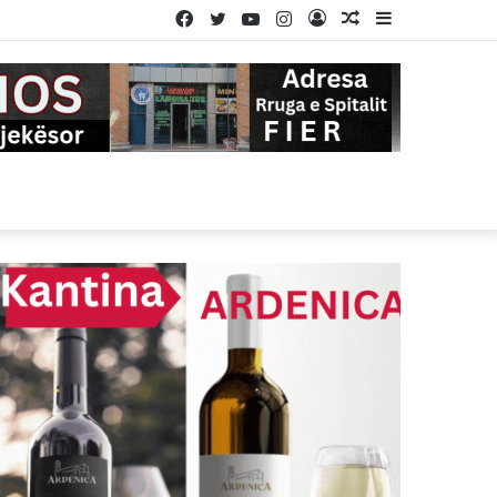
Facebook
Twitter
YouTube
Instagram
Log
Random
Sidebar
In
Article