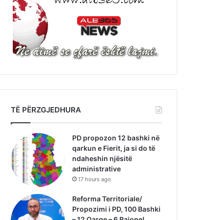
TË PËRZGJEDHURA
PD propozon 12 bashki në
qarkun e Fierit, ja si do të
ndaheshin njësitë
administrative
17 hours ago
Reforma Territoriale/
Propozimi i PD, 100 Bashki
– 12 Qarqe – 6 Rajone!