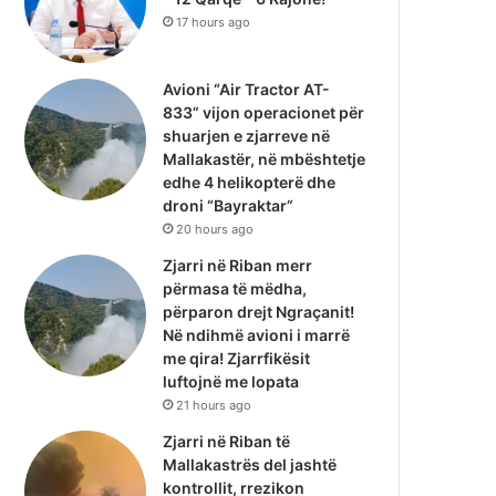
17 hours ago
Avioni “Air Tractor AT-
833” vijon operacionet për
shuarjen e zjarreve në
Mallakastër, në mbështetje
edhe 4 helikopterë dhe
droni “Bayraktar”
20 hours ago
Zjarri në Riban merr
përmasa të mëdha,
përparon drejt Ngraçanit!
Në ndihmë avioni i marrë
me qira! Zjarrfikësit
luftojnë me lopata
21 hours ago
Zjarri në Riban të
Mallakastrës del jashtë
kontrollit, rrezikon