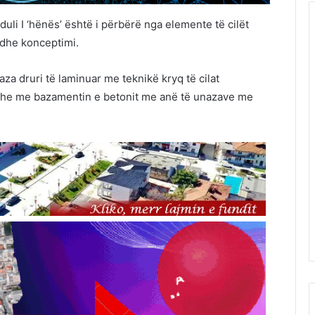
li I ‘hënës’ është i përbërë nga elemente të cilët
 dhe konceptimi.
aza druri të laminuar me teknikë kryq të cilat
dhe me bazamentin e betonit me anë të unazave me