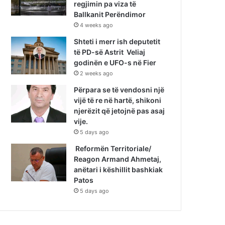
regjimin pa viza të
Ballkanit Perëndimor
4 weeks ago
Shteti i merr ish deputetit
të PD-së Astrit Veliaj
godinën e UFO-s në Fier
2 weeks ago
Përpara se të vendosni një
vijë të re në hartë, shikoni
njerëzit që jetojnë pas asaj
vije.
5 days ago
Reformën Territoriale/
Reagon Armand Ahmetaj,
anëtari i këshillit bashkiak
Patos
5 days ago