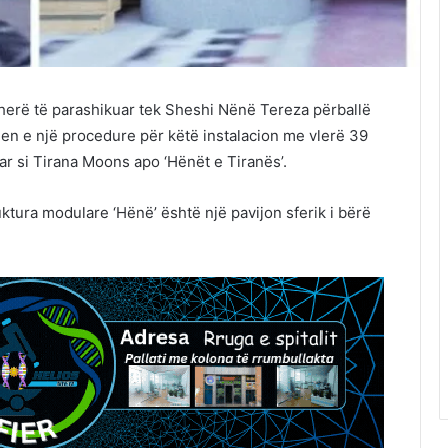
të herë të parashikuar tek Sheshi Nënë Tereza përballë
jen e një procedure për këtë instalacion me vlerë 39
ar si Tirana Moons apo ‘Hënët e Tiranës’.
uktura modulare ‘Hënë’ është një pavijon sferik i bërë