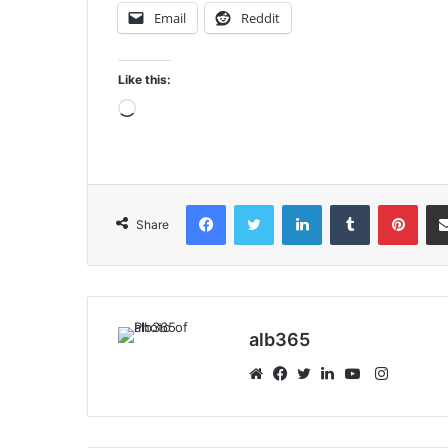
Email
Reddit
Like this:
Loading…
Facebook
Twitter
LinkedIn
Tumblr
Pint
Share
alb365
Instagr
Website
Facebook
Twitter
LinkedIn
YouTube