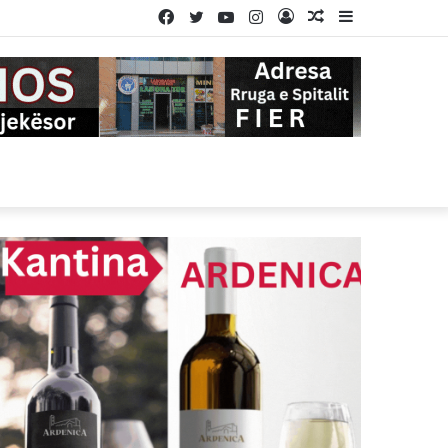
Facebook
Twitter
YouTube
Instagram
Log
Random
Sidebar
In
Article