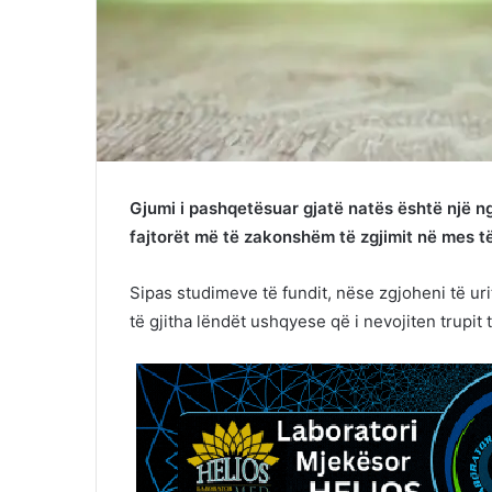
Gjumi i pashqetësuar gjatë natës është një ng
fajtorët më të zakonshëm të zgjimit në mes të
Sipas studimeve të fundit, nëse zgjoheni të uri
të gjitha lëndët ushqyese që i nevojiten trupit t