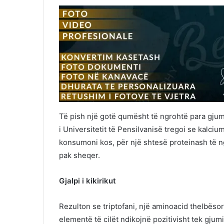
Të pish një gotë qumësht të ngrohtë para gjum
i Universitetit të Pensilvanisë tregoi se kalciu
konsumoni kos, për një shtesë proteinash të n
pak sheqer.
Gjalpi i kikirikut
Rezulton se triptofani, një aminoacid thelbëso
elementë të cilët ndikojnë pozitivisht tek gju