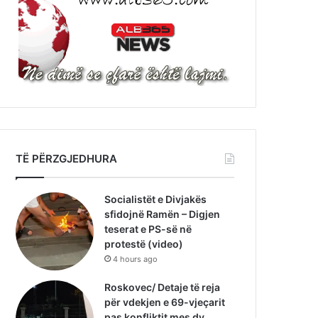
TË PËRZGJEDHURA
Socialistët e Divjakës
sfidojnë Ramën – Digjen
teserat e PS-së në
protestë (video)
4 hours ago
Roskovec/ Detaje të reja
për vdekjen e 69-vjeçarit
pas konfliktit mes dy