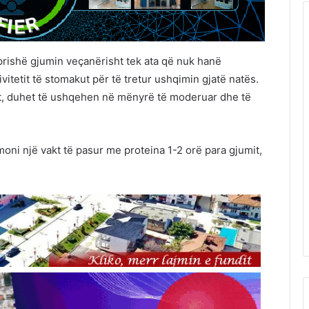
 prishë gjumin veçanërisht tek ata që nuk hanë
ivitetit të stomakut për të tretur ushqimin gjatë natës.
it, duhet të ushqehen në mënyrë të moderuar dhe të
ni një vakt të pasur me proteina 1-2 orë para gjumit,