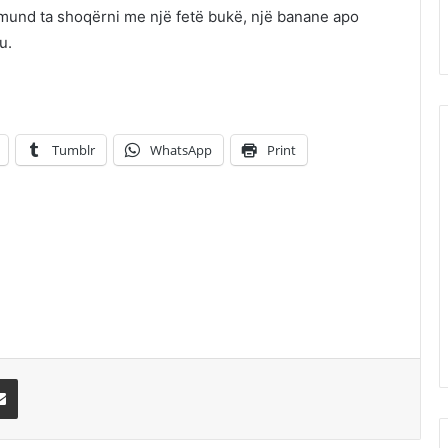
Ju mund ta shoqërni me një fetë bukë, një banane apo
u.
Tumblr
WhatsApp
Print
erest
Share via Email