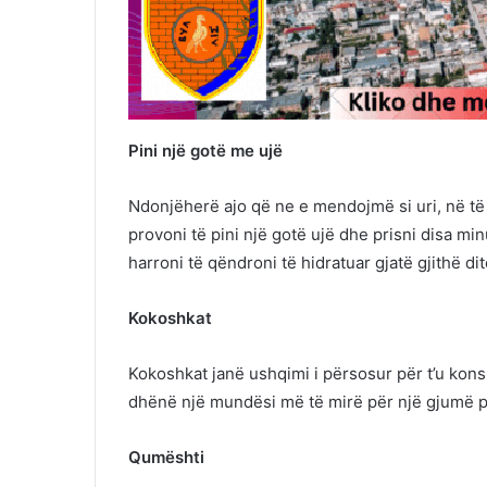
Pini një gotë me ujë
Ndonjëherë ajo që ne e mendojmë si uri, në të 
provoni të pini një gotë ujë dhe prisni disa mi
harroni të qëndroni të hidratuar gjatë gjithë di
Kokoshkat
Kokoshkat janë ushqimi i përsosur për t’u kon
dhënë një mundësi më të mirë për një gjumë 
Qumështi