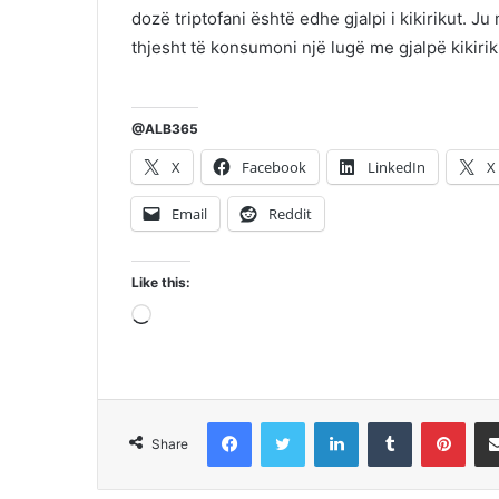
dozë triptofani është edhe gjalpi i kikirikut. 
thjesht të konsumoni një lugë me gjalpë kikirik
@ALB365
X
Facebook
LinkedIn
X
Email
Reddit
Like this:
Loading…
Facebook
Twitter
LinkedIn
Tumblr
Pint
Share