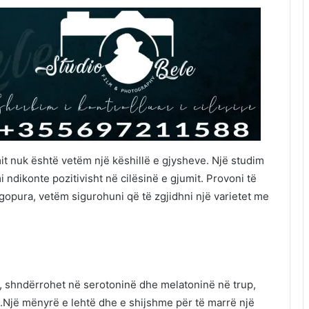
it nuk është vetëm një këshillë e gjysheve. Një studim
mi ndikonte pozitivisht në cilësinë e gjumit. Provoni të
gopura, vetëm sigurohuni që të zgjidhni një varietet me
r, shndërrohet në serotoninë dhe melatoninë në trup,
mi.Një mënyrë e lehtë dhe e shijshme për të marrë një