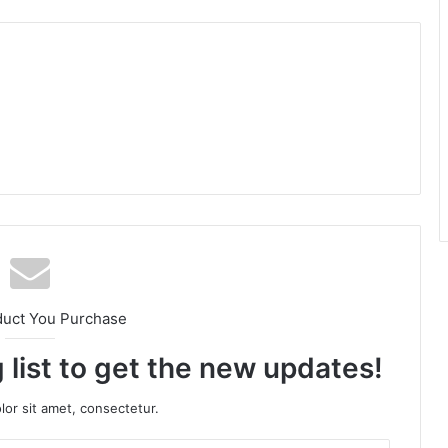
am
duct You Purchase
 list to get the new updates!
or sit amet, consectetur.