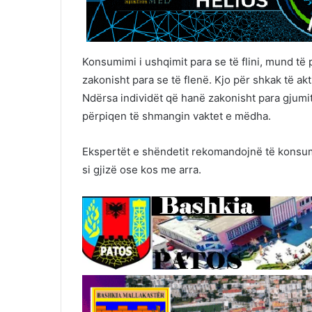
Konsumimi i ushqimit para se të flini, mund të
zakonisht para se të flenë. Kjo për shkak të akt
Ndërsa individët që hanë zakonisht para gjum
përpiqen të shmangin vaktet e mëdha.
Ekspertët e shëndetit rekomandojnë të konsumo
si gjizë ose kos me arra.