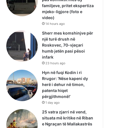
familjeve, pritet ekspertiza
mjeko-ligjore (foto e
video)
14 hours ago
Sherr mes komshinjve për
një turë drush në
Roskovec, 70-vjeçari
humb jetën pasi pësoi
infark
23 hours ago
Hyn në fuqi Kodin i ri
Rrugor: ‘Nëse kapeni dy
herë i dehur në timon,
patenta hiqet
përgjithmonë!’
1 day ago
25 vatra zjarri në vend,
situata më kritike në Riban
e Ngraçan të Mallakastrës