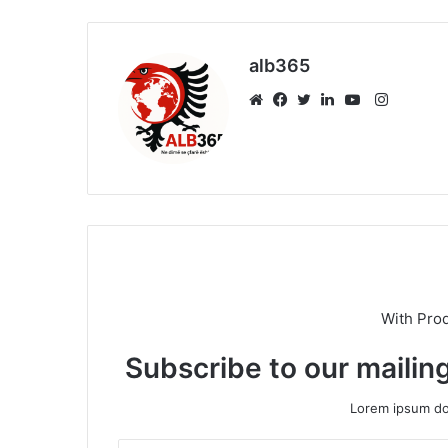
alb365
Instagr
Website
Facebook
Twitter
LinkedIn
YouTube
With Pro
Subscribe to our mailing
Lorem ipsum dol