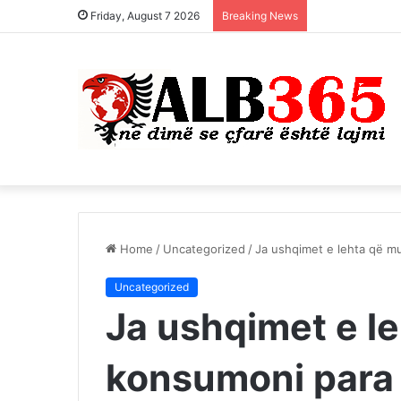
Friday, August 7 2026
Breaking News
Home
/
Uncategorized
/
Ja ushqimet e lehta që mu
Uncategorized
Ja ushqimet e le
konsumoni para 