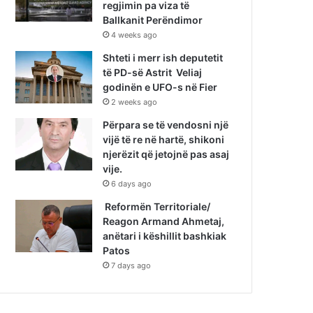
regjimin pa viza të
Ballkanit Perëndimor
4 weeks ago
Shteti i merr ish deputetit
të PD-së Astrit Veliaj
godinën e UFO-s në Fier
2 weeks ago
Përpara se të vendosni një
vijë të re në hartë, shikoni
njerëzit që jetojnë pas asaj
vije.
6 days ago
Reformën Territoriale/
Reagon Armand Ahmetaj,
anëtari i këshillit bashkiak
Patos
7 days ago