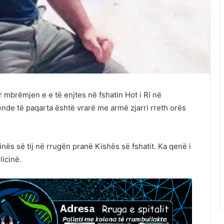
r mbrëmjen e e të enjtes në fshatin Hot i Ri në
nde të paqarta është vrarë me armë zjarri rreth orës
kinës së tij në rrugën pranë Kishës së fshatit. Ka qenë i
licinë.