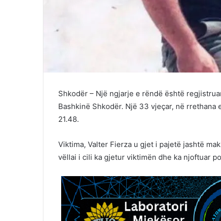
Shkodër – Një ngjarje e rëndë është regjistrua
Bashkinë Shkodër. Një 33 vjeçar, në rrethana e
21.48.
Viktima, Valter Fierza u gjet i pajetë jashtë ma
vëllai i cili ka gjetur viktimën dhe ka njoftuar po