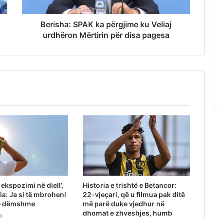
Berisha: SPAK ka përgjime ku Veliaj
urdhëron Mërtirin për disa pagesa
ekspozimi në diell’,
Historia e trishtë e Betancor:
a: Ja si të mbroheni
22-vjeçari, që u filmua pak ditë
 e dëmshme
më parë duke vjedhur në
dhomat e zhveshjes, humb
o