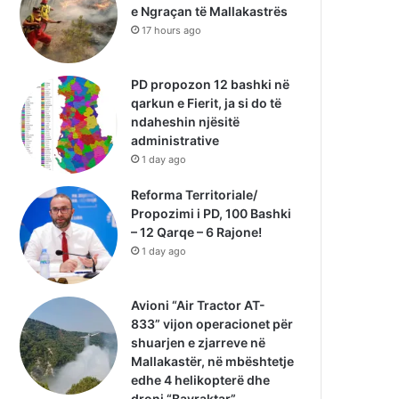
e Ngraçan të Mallakastrës
17 hours ago
PD propozon 12 bashki në
qarkun e Fierit, ja si do të
ndaheshin njësitë
administrative
1 day ago
Reforma Territoriale/
Propozimi i PD, 100 Bashki
– 12 Qarqe – 6 Rajone!
1 day ago
Avioni “Air Tractor AT-
833” vijon operacionet për
shuarjen e zjarreve në
Mallakastër, në mbështetje
edhe 4 helikopterë dhe
droni “Bayraktar”