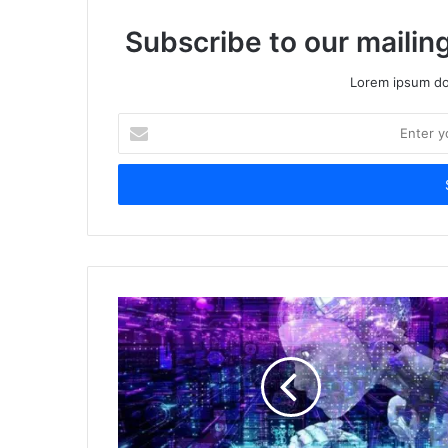
Subscribe to our mailing
Lorem ipsum dol
Enter
your
Email
address