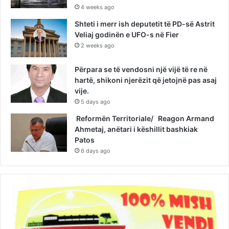
4 weeks ago
Shteti i merr ish deputetit të PD-së Astrit
Veliaj godinën e UFO-s në Fier
2 weeks ago
Përpara se të vendosni një vijë të re në
hartë, shikoni njerëzit që jetojnë pas asaj
vije.
5 days ago
Reformën Territoriale/ Reagon Armand
Ahmetaj, anëtari i këshillit bashkiak
Patos
6 days ago