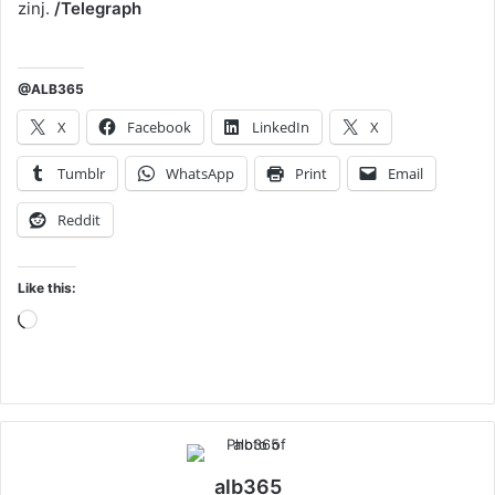
zinj.
/Telegraph
@ALB365
X
Facebook
LinkedIn
X
Tumblr
WhatsApp
Print
Email
Reddit
Like this:
Loading…
alb365