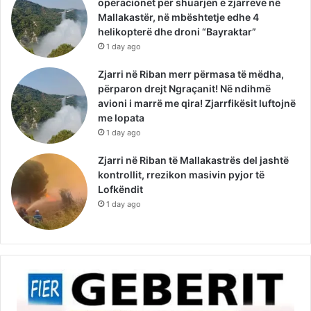
operacionet për shuarjen e zjarreve në
Mallakastër, në mbështetje edhe 4
helikopterë dhe droni “Bayraktar”
1 day ago
Zjarri në Riban merr përmasa të mëdha,
përparon drejt Ngraçanit! Në ndihmë
avioni i marrë me qira! Zjarrfikësit luftojnë
me lopata
1 day ago
Zjarri në Riban të Mallakastrës del jashtë
kontrollit, rrezikon masivin pyjor të
Lofkëndit
1 day ago