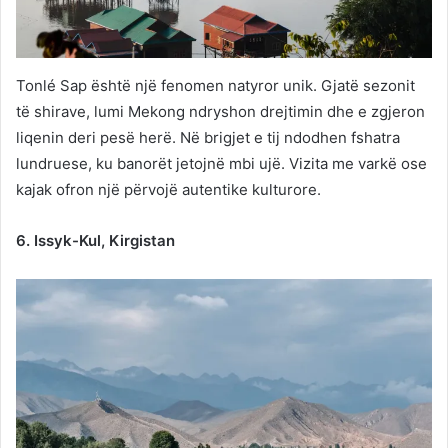
Tonlé Sap është një fenomen natyror unik. Gjatë sezonit
të shirave, lumi Mekong ndryshon drejtimin dhe e zgjeron
liqenin deri pesë herë. Në brigjet e tij ndodhen fshatra
lundruese, ku banorët jetojnë mbi ujë. Vizita me varkë ose
kajak ofron një përvojë autentike kulturore.
6. Issyk-Kul, Kirgistan