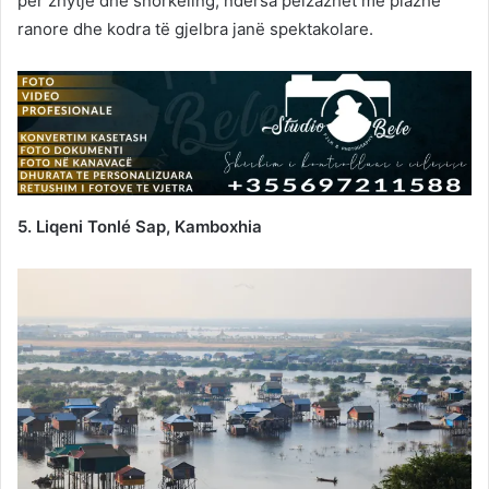
për zhytje dhe snorkeling, ndërsa peizazhet me plazhe
ranore dhe kodra të gjelbra janë spektakolare.
5. Liqeni Tonlé Sap, Kamboxhia