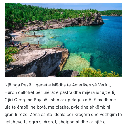
Një nga Pesë Liqenet e Mëdha të Amerikës së Veriut,
Huron dallohet për ujërat e pastra dhe mijëra ishujt e tij.
Gjiri Georgian Bay përfshin arkipelagun më të madh me
ujë të ëmbël në botë, me plazhe, pyje dhe shkëmbinj
graniti rozë. Zona është ideale për kroçera dhe vëzhgim të
kafshëve të egra si drerët, shqiponjat dhe arinjtë e