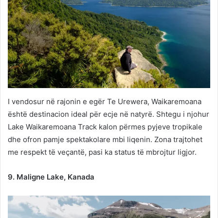
I vendosur në rajonin e egër Te Urewera, Waikaremoana
është destinacion ideal për ecje në natyrë. Shtegu i njohur
Lake Waikaremoana Track kalon përmes pyjeve tropikale
dhe ofron pamje spektakolare mbi liqenin. Zona trajtohet
me respekt të veçantë, pasi ka status të mbrojtur ligjor.
9. Maligne Lake, Kanada