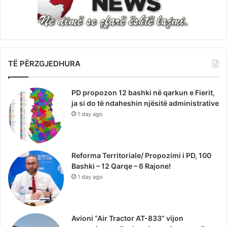
TË PËRZGJEDHURA
PD propozon 12 bashki në qarkun e Fierit,
ja si do të ndaheshin njësitë administrative
1 day ago
Reforma Territoriale/ Propozimi i PD, 100
Bashki – 12 Qarqe – 6 Rajone!
1 day ago
Avioni “Air Tractor AT-833” vijon