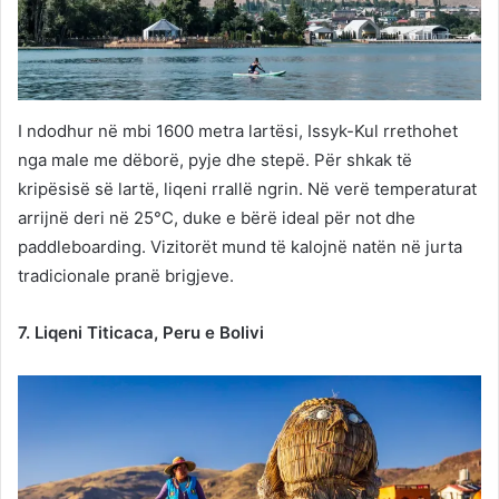
I ndodhur në mbi 1600 metra lartësi, Issyk-Kul rrethohet
nga male me dëborë, pyje dhe stepë. Për shkak të
kripësisë së lartë, liqeni rrallë ngrin. Në verë temperaturat
arrijnë deri në 25°C, duke e bërë ideal për not dhe
paddleboarding. Vizitorët mund të kalojnë natën në jurta
tradicionale pranë brigjeve.
7. Liqeni Titicaca, Peru e Bolivi