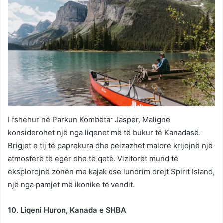
I fshehur në Parkun Kombëtar Jasper, Maligne
konsiderohet një nga liqenet më të bukur të Kanadasë.
Brigjet e tij të paprekura dhe peizazhet malore krijojnë një
atmosferë të egër dhe të qetë. Vizitorët mund të
eksplorojnë zonën me kajak ose lundrim drejt Spirit Island,
një nga pamjet më ikonike të vendit.
10. Liqeni Huron, Kanada e SHBA