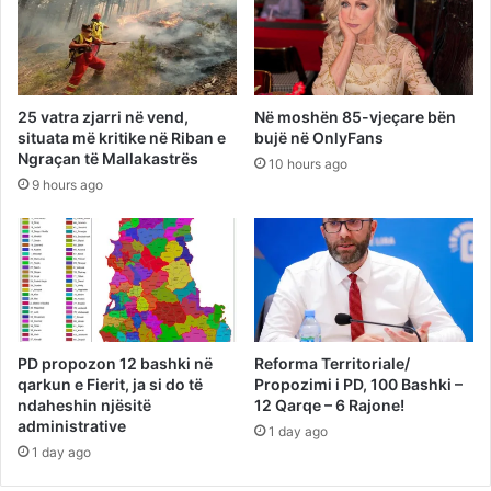
25 vatra zjarri në vend,
Në moshën 85-vjeçare bën
situata më kritike në Riban e
bujë në OnlyFans
Ngraçan të Mallakastrës
10 hours ago
9 hours ago
PD propozon 12 bashki në
Reforma Territoriale/
qarkun e Fierit, ja si do të
Propozimi i PD, 100 Bashki –
ndaheshin njësitë
12 Qarqe – 6 Rajone!
administrative
1 day ago
1 day ago