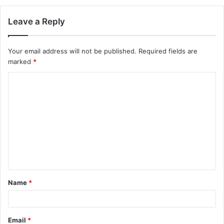
Leave a Reply
Your email address will not be published.
Required fields are
marked
*
C
o
m
m
e
n
t
Name
*
*
Email
*