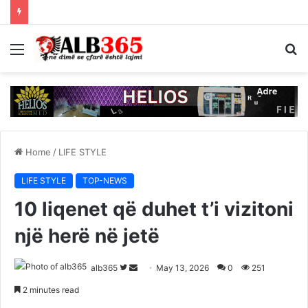
Menu
S
fo
Home
/
LIFE STYLE
LIFE STYLE
TOP-NEWS
10 liqenet që duhet t’i vizitoni
një herë në jetë
Follow
Send
alb365
May 13, 2026
0
251
on
an
2 minutes read
Twitter
email