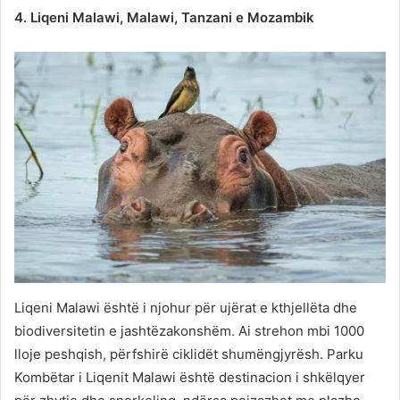
4. Liqeni Malawi, Malawi, Tanzani e Mozambik
Liqeni Malawi është i njohur për ujërat e kthjellëta dhe
biodiversitetin e jashtëzakonshëm. Ai strehon mbi 1000
lloje peshqish, përfshirë ciklidët shumëngjyrësh. Parku
Kombëtar i Liqenit Malawi është destinacion i shkëlqyer