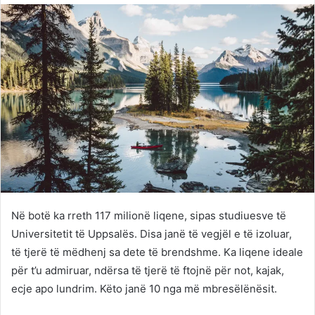
Në botë ka rreth 117 milionë liqene, sipas studiuesve të
Universitetit të Uppsalës. Disa janë të vegjël e të izoluar,
të tjerë të mëdhenj sa dete të brendshme. Ka liqene ideale
për t’u admiruar, ndërsa të tjerë të ftojnë për not, kajak,
ecje apo lundrim. Këto janë 10 nga më mbresëlënësit.