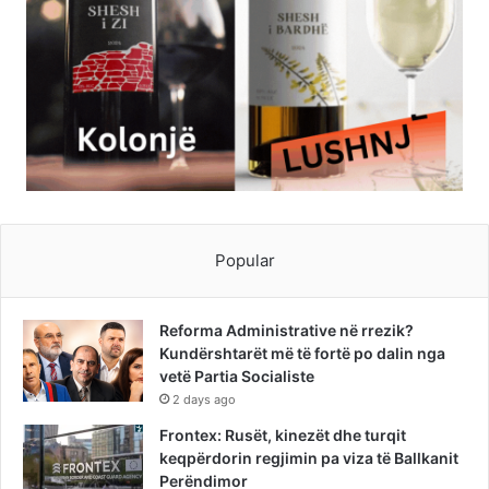
Popular
Reforma Administrative në rrezik?
Kundërshtarët më të fortë po dalin nga
vetë Partia Socialiste
2 days ago
Frontex: Rusët, kinezët dhe turqit
keqpërdorin regjimin pa viza të Ballkanit
Perëndimor