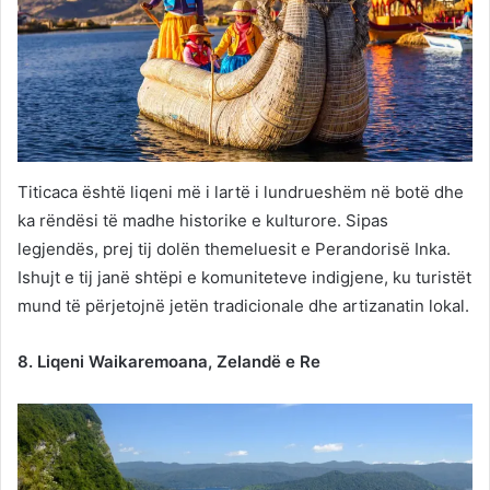
Titicaca është liqeni më i lartë i lundrueshëm në botë dhe
ka rëndësi të madhe historike e kulturore. Sipas
legjendës, prej tij dolën themeluesit e Perandorisë Inka.
Ishujt e tij janë shtëpi e komuniteteve indigjene, ku turistët
mund të përjetojnë jetën tradicionale dhe artizanatin lokal.
8. Liqeni Waikaremoana, Zelandë e Re