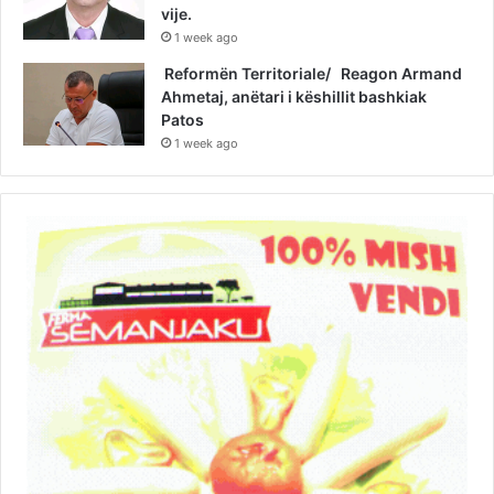
vije.
1 week ago
Reformën Territoriale/ Reagon Armand
Ahmetaj, anëtari i këshillit bashkiak
Patos
1 week ago