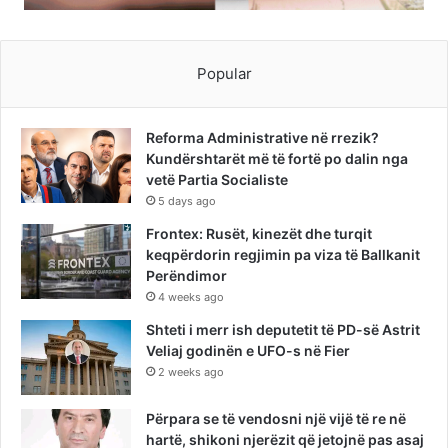
Popular
Reforma Administrative në rrezik?
Kundërshtarët më të fortë po dalin nga
vetë Partia Socialiste
5 days ago
Frontex: Rusët, kinezët dhe turqit
keqpërdorin regjimin pa viza të Ballkanit
Perëndimor
4 weeks ago
Shteti i merr ish deputetit të PD-së Astrit
Veliaj godinën e UFO-s në Fier
2 weeks ago
Përpara se të vendosni një vijë të re në
hartë, shikoni njerëzit që jetojnë pas asaj