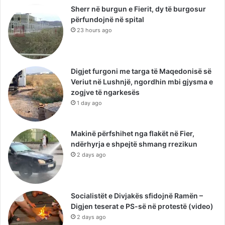
Sherr në burgun e Fierit, dy të burgosur
përfundojnë në spital
23 hours ago
Digjet furgoni me targa të Maqedonisë së
Veriut në Lushnjë, ngordhin mbi gjysma e
zogjve të ngarkesës
1 day ago
Makinë përfshihet nga flakët në Fier,
ndërhyrja e shpejtë shmang rrezikun
2 days ago
Socialistët e Divjakës sfidojnë Ramën –
Digjen teserat e PS-së në protestë (video)
2 days ago