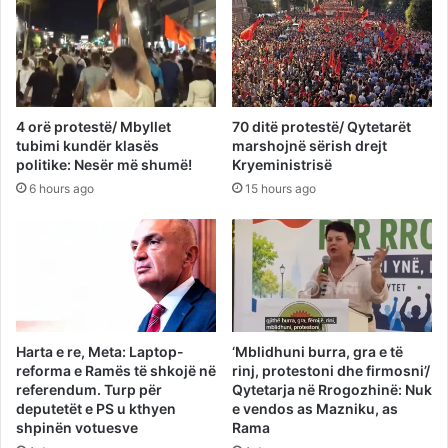
4 orë protestë/ Mbyllet
70 ditë protestë/ Qytetarët
tubimi kundër klasës
marshojnë sërish drejt
politike: Nesër më shumë!
Kryeministrisë
6 hours ago
15 hours ago
Harta e re, Meta: Laptop-
‘Mblidhuni burra, gra e të
reforma e Ramës të shkojë në
rinj, protestoni dhe firmosni’/
referendum. Turp për
Qytetarja në Rrogozhinë: Nuk
deputetët e PS u kthyen
e vendos as Mazniku, as
shpinën votuesve
Rama