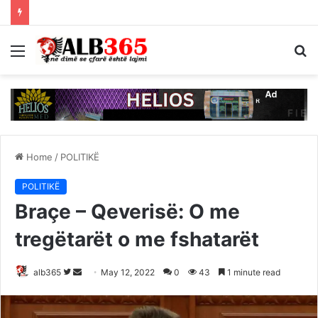
Menu
S
fo
Home
/
POLITIKË
POLITIKË
Braçe – Qeverisë: O me
tregëtarët o me fshatarët
Follow
Send
alb365
May 12, 2022
0
43
1 minute read
on
an
Twitter
email