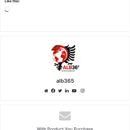
Like this:
Loading…
alb365
Instagram
Website
Facebook
Twitter
LinkedIn
YouTube
With Product You Purchase