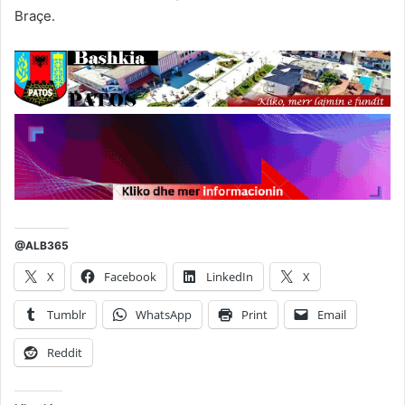
Braçe.
@ALB365
X
Facebook
LinkedIn
X
Tumblr
WhatsApp
Print
Email
Reddit