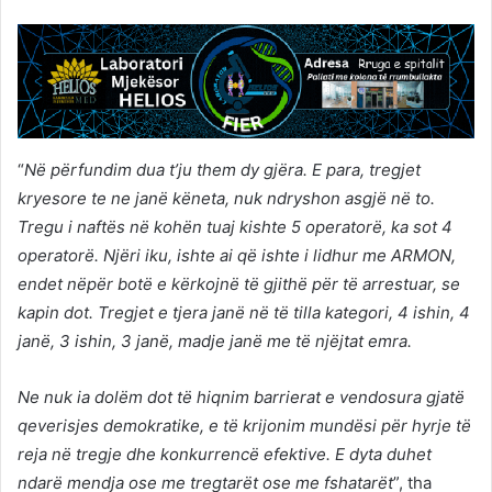
“
Në përfundim dua t’ju them dy gjëra. E para, tregjet
kryesore te ne janë këneta, nuk ndryshon asgjë në to.
Tregu i naftës në kohën tuaj kishte 5 operatorë, ka sot 4
operatorë. Njëri iku, ishte ai që ishte i lidhur me ARMON,
endet nëpër botë e kërkojnë të gjithë për të arrestuar, se
kapin dot. Tregjet e tjera janë në të tilla kategori, 4 ishin, 4
janë, 3 ishin, 3 janë, madje janë me të njëjtat emra.
Ne nuk ia dolëm dot të hiqnim barrierat e vendosura gjatë
qeverisjes demokratike, e të krijonim mundësi për hyrje të
reja në tregje dhe konkurrencë efektive. E dyta duhet
ndarë mendja ose me tregtarët ose me fshatarët
”, tha