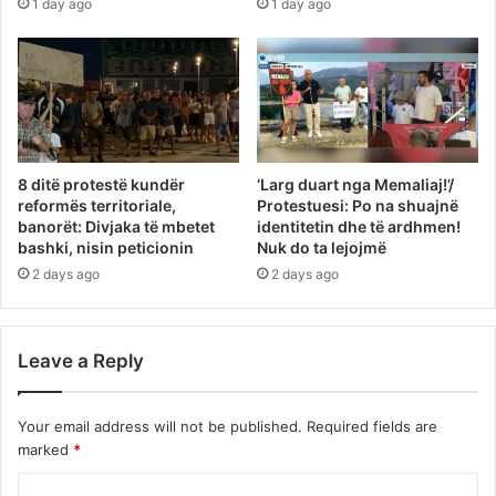
1 day ago
1 day ago
8 ditë protestë kundër
‘Larg duart nga Memaliaj!’/
reformës territoriale,
Protestuesi: Po na shuajnë
banorët: Divjaka të mbetet
identitetin dhe të ardhmen!
bashki, nisin peticionin
Nuk do ta lejojmë
2 days ago
2 days ago
Leave a Reply
Your email address will not be published.
Required fields are
marked
*
C