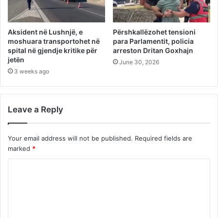
Aksident në Lushnjë, e
Përshkallëzohet tensioni
moshuara transportohet në
para Parlamentit, policia
spital në gjendje kritike për
arreston Dritan Goxhajn
jetën
June 30, 2026
3 weeks ago
Leave a Reply
Your email address will not be published.
Required fields are
marked
*
C
o
m
m