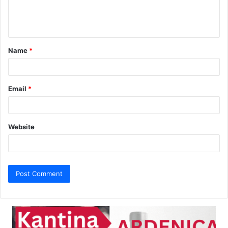
e
n
t
Name
*
*
Email
*
Website