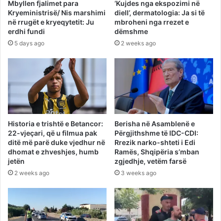
Mbyllen fjalimet para
‘Kujdes nga ekspozimi në
Kryeministrisë/ Nis marshimi
diell’, dermatologia: Ja si të
në rrugët e kryeqytetit: Ju
mbroheni nga rrezet e
erdhi fundi
dëmshme
5 days ago
2 weeks ago
Historia e trishtë e Betancor:
Berisha në Asamblenë e
22-vjeçari, që u filmua pak
Përgjithshme të IDC-CDI:
ditë më parë duke vjedhur në
Rrezik narko-shteti i Edi
dhomat e zhveshjes, humb
Ramës, Shqipëria s’mban
jetën
zgjedhje, vetëm farsë
2 weeks ago
3 weeks ago