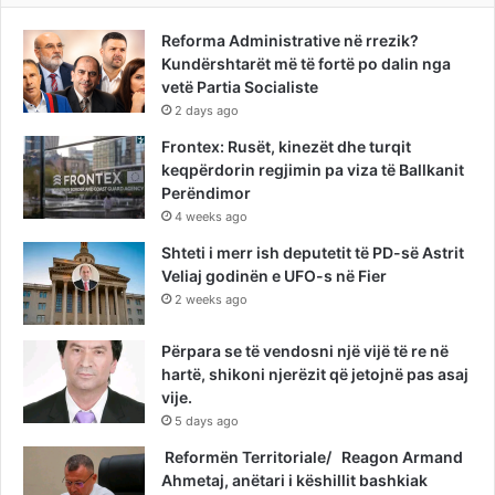
Reforma Administrative në rrezik?
Kundërshtarët më të fortë po dalin nga
vetë Partia Socialiste
2 days ago
Frontex: Rusët, kinezët dhe turqit
keqpërdorin regjimin pa viza të Ballkanit
Perëndimor
4 weeks ago
Shteti i merr ish deputetit të PD-së Astrit
Veliaj godinën e UFO-s në Fier
2 weeks ago
Përpara se të vendosni një vijë të re në
hartë, shikoni njerëzit që jetojnë pas asaj
vije.
5 days ago
Reformën Territoriale/ Reagon Armand
Ahmetaj, anëtari i këshillit bashkiak