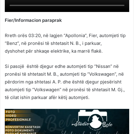
Fier/Informacion paraprak
Rreth orës 03:20, në lagjen “Apollonia”, Fier, automjeti tip
“Benz”, në pronësi të shtetasit N. B., i parkuar,
dyshohet për shkaqe elektrike, ka marrë flakë.
Si pasojë është djegur edhe automjeti tip “Nissan” në
pronësi të shtetasit M. B., automjeti tip “Volkswagen”, në
përdorim nga shtetasi A. P. dhe është djegur pjesërisht
automjeti tip “Volkswagen” në pronësi të shtetasit M. Gj.,
të cilat ishin parkuar afër këtij automjeti.