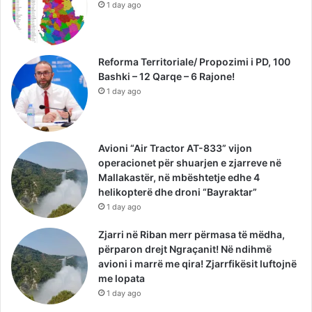
1 day ago
Reforma Territoriale/ Propozimi i PD, 100
Bashki – 12 Qarqe – 6 Rajone!
1 day ago
Avioni “Air Tractor AT-833” vijon
operacionet për shuarjen e zjarreve në
Mallakastër, në mbështetje edhe 4
helikopterë dhe droni “Bayraktar”
1 day ago
Zjarri në Riban merr përmasa të mëdha,
përparon drejt Ngraçanit! Në ndihmë
avioni i marrë me qira! Zjarrfikësit luftojnë
me lopata
1 day ago