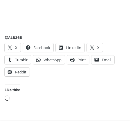
@ALB365
X
Facebook
LinkedIn
X
Tumblr
WhatsApp
Print
Email
Reddit
Like this:
Loading…