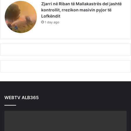
Zjarri në Riban të Mallakastrës del jashtë
kontrollit, rrezikon masivin pyjor të
Lofkëndit
1 day ago
WEBTV ALB365