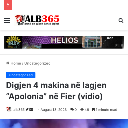
Menu
S
fo
Home
/
Uncategorized
Uncategorized
Digjen 4 makina në lagjen
“Apolonia” në Fier (vidio)
Follow
Send
alb365
August 13, 2023
0
46
1 minute read
on
an
Twitter
email