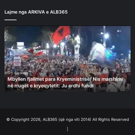
Lajme nga ARKIVA e ALB365
Mbyllen
fjalimet
para
Kryeministrisë/
Nis
marshimi
në
rrugët
5 days ago
Mbyllen fjalimet para Kryeministrisë/ Nis marshimi
e
në rrugët e kryeqytetit: Ju erdhi fundi
kryeqytetit:
Ju
erdhi
fundi
© Copyright 2026, ALB365 (që nga viti 2014) All Rights Reserved
|