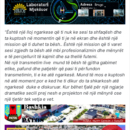
“Është një lloj ngarkese që ti nuk ke sesi ta shfaqësh dhe
ta kuptosh në momentin që ti je në ekran dhe është një
mission që ti duhet ta bësh.. Është një mission që ti varet
sesi zgjedh ta bësh atë mbi profesionalizmin dhe mënyrët
e të percjellurit të kajmit dhe sa thellë futemi.
Në një transmetim live mund të bësh të gjitha gabimet
etike, pafund dhe patjetër që pasi ti përfundon
transmetimin, ti e ke atë ngarkesë. Mund të mos e kuptosh
në atë moment por e ked he ti dikur do ta shkarkosh atë
ngarkesë duke e diskuruar. Kur bëhet fjalë për një ngjarje
dramatike secili prej nesh e projekton në një mënyrë ose
një tjetër tek vetja e vet.