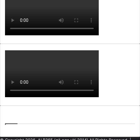
Lajme nga ARKIVA e ALB365