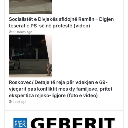
Socialistët e Divjakës sfidojnë Ramën – Digjen
teserat e PS-së në protestë (video)
23 hours ago
Roskovec/ Detaje të reja për vdekjen e 69-
vjeçarit pas konfliktit mes dy familjeve, pritet
ekspertiza mjeko-ligjore (foto e video)
1 day ago