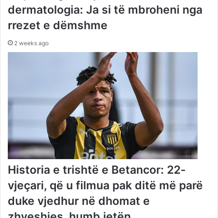
dermatologia: Ja si të mbroheni nga
rrezet e dëmshme
2 weeks ago
Historia e trishtë e Betancor: 22-
vjeçari, që u filmua pak ditë më parë
duke vjedhur në dhomat e
zhveshjes, humb jetën