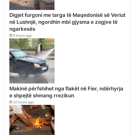
Digjet furgoni me targa të Maqedonisë së Veriut
në Lushnjë, ngordhin mbi gjysma e zogjve të
ngarkesës
9 hours ago
Makinë përfshihet nga flakët në Fier, ndërhyrja
e shpejtë shmang rrezikun
22 hours ago