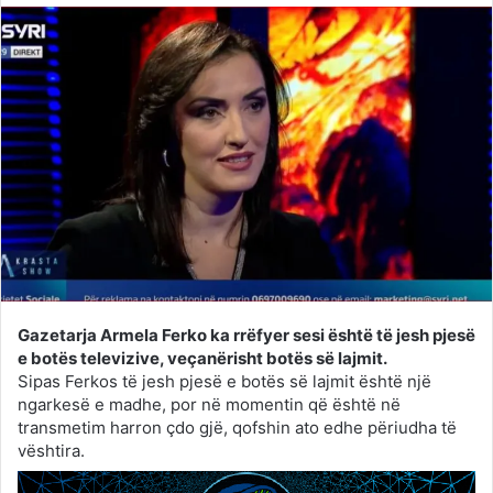
Gazetarja Armela Ferko ka rrëfyer sesi është të jesh pjesë
e botës televizive, veçanërisht botës së lajmit.
Sipas Ferkos të jesh pjesë e botës së lajmit është një
ngarkesë e madhe, por në momentin që është në
transmetim harron çdo gjë, qofshin ato edhe përiudha të
vështira.