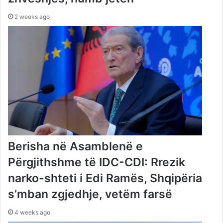
2 weeks ago
Berisha në Asamblenë e
Përgjithshme të IDC-CDI: Rrezik
narko-shteti i Edi Ramës, Shqipëria
s’mban zgjedhje, vetëm farsë
4 weeks ago