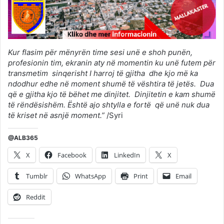
Kur flasim për mënyrën time sesi unë e shoh punën,
profesionin tim, ekranin aty në momentin ku unë futem për
transmetim sinqerisht I harroj të gjitha dhe kjo më ka
ndodhur edhe në moment shumë të vështira të jetës. Dua
që e gjitha kjo të bëhet me dinjitet. Dinjitetin e kam shumë
të rëndësishëm. Është ajo shtylla e fortë që unë nuk dua
të kriset në asnjë moment.”
/Syri
@ALB365
X
Facebook
LinkedIn
X
Tumblr
WhatsApp
Print
Email
Reddit