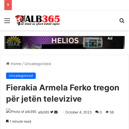
Menu
S
fo
Home
/
Uncategorized
Uncategorized
Fierakia Armela Ferko tregon
për jetën televizive
Follow
Send
alb365
October 4, 2023
0
56
on
an
1 minute read
Twitter
email