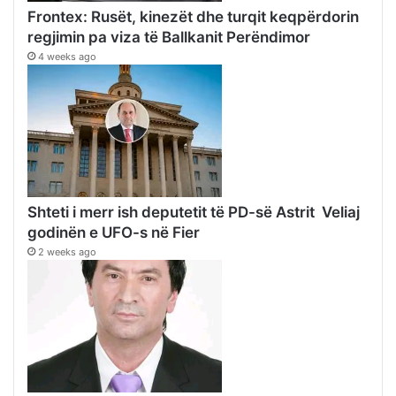
Frontex: Rusët, kinezët dhe turqit keqpërdorin
regjimin pa viza të Ballkanit Perëndimor
4 weeks ago
Shteti i merr ish deputetit të PD-së Astrit Veliaj
godinën e UFO-s në Fier
2 weeks ago