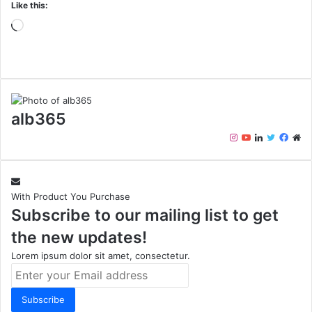
Like this:
Loading…
alb365
Instagram
YouTube
LinkedIn
Twitter
Face
We
With Product You Purchase
Subscribe to our mailing list to get
the new updates!
Lorem ipsum dolor sit amet, consectetur.
Enter
your
Email