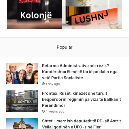
Popular
Reforma Administrative në rrezik?
Kundërshtarët më të fortë po dalin nga
vetë Partia Socialiste
1 day ago
Frontex: Rusët, kinezët dhe turqit
keqpërdorin regjimin pa viza të Ballkanit
Perëndimor
4 weeks ago
Shteti i merr ish deputetit të PD-së Astrit
Veliaj godinën e UFO-s në Fier