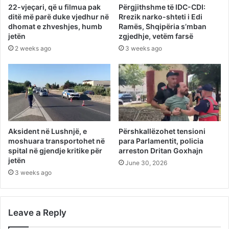
22-vjeçari, që u filmua pak
Përgjithshme të IDC-CDI:
ditë më parë duke vjedhur në
Rrezik narko-shteti i Edi
dhomat e zhveshjes, humb
Ramës, Shqipëria s’mban
jetën
zgjedhje, vetëm farsë
2 weeks ago
3 weeks ago
Aksident në Lushnjë, e
Përshkallëzohet tensioni
moshuara transportohet në
para Parlamentit, policia
spital në gjendje kritike për
arreston Dritan Goxhajn
jetën
June 30, 2026
3 weeks ago
Leave a Reply