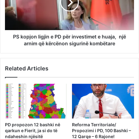
PS kopjon ligjin e PD për investimet e huaja, një
arnim që kërcënon sigurinë kombëtare
Related Articles
PD propozon 12 bashki në
Reforma Territoriale/
qarkun e Fierit, ja si do të
Propozimi i PD, 100 Bashki –
ndaheshin njësitë
12 Qarqe – 6 Rajone!