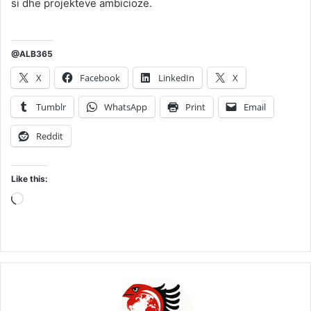
si dhe projekteve ambicioze.
@ALB365
X
Facebook
LinkedIn
X
Tumblr
WhatsApp
Print
Email
Reddit
Like this:
Loading…