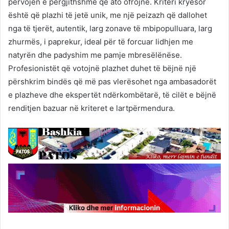
përvojën e përgjithshme që ato ofrojnë. Kriteri kryesor
është që plazhi të jetë unik, me një peizazh që dallohet
nga të tjerët, autentik, larg zonave të mbipopulluara, larg
zhurmës, i paprekur, ideal për të forcuar lidhjen me
natyrën dhe padyshim me pamje mbresëlënëse.
Profesionistët që votojnë plazhet duhet të bëjnë një
përshkrim bindës që më pas vlerësohet nga ambasadorët
e plazheve dhe ekspertët ndërkombëtarë, të cilët e bëjnë
renditjen bazuar në kriteret e lartpërmendura.