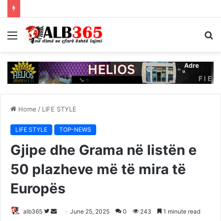
Menu
S
fo
Home
/
LIFE STYLE
LIFE STYLE
TOP-NEWS
Gjipe dhe Grama në listën e
50 plazheve më të mira të
Europës
Follow
Send
alb365
June 25, 2025
0
243
1 minute read