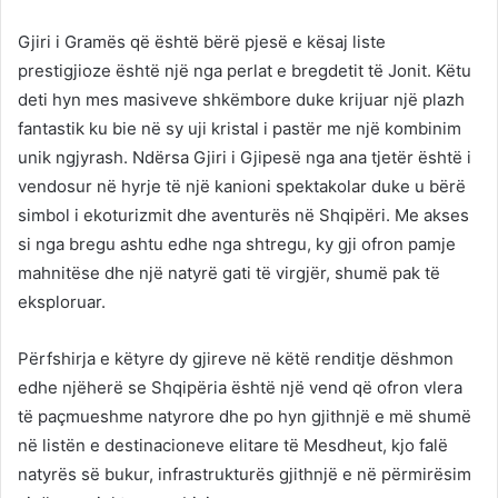
Gjiri i Gramës që është bërë pjesë e kësaj liste
prestigjioze është një nga perlat e bregdetit të Jonit. Këtu
deti hyn mes masiveve shkëmbore duke krijuar një plazh
fantastik ku bie në sy uji kristal i pastër me një kombinim
unik ngjyrash. Ndërsa Gjiri i Gjipesë nga ana tjetër është i
vendosur në hyrje të një kanioni spektakolar duke u bërë
simbol i ekoturizmit dhe aventurës në Shqipëri. Me akses
si nga bregu ashtu edhe nga shtregu, ky gji ofron pamje
mahnitëse dhe një natyrë gati të virgjër, shumë pak të
eksploruar.
Përfshirja e këtyre dy gjireve në këtë renditje dëshmon
edhe njëherë se Shqipëria është një vend që ofron vlera
të paçmueshme natyrore dhe po hyn gjithnjë e më shumë
në listën e destinacioneve elitare të Mesdheut, kjo falë
natyrës së bukur, infrastrukturës gjithnjë e në përmirësim