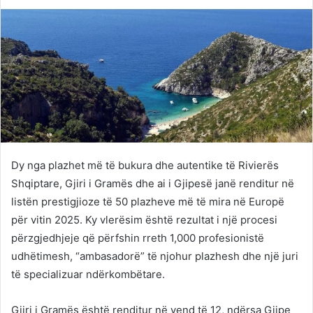
on
an
Twitter
email
Dy nga plazhet më të bukura dhe autentike të Rivierës
Shqiptare, Gjiri i Gramës dhe ai i Gjipesë janë renditur në
listën prestigjioze të 50 plazheve më të mira në Europë
për vitin 2025. Ky vlerësim është rezultat i një procesi
përzgjedhjeje që përfshin rreth 1,000 profesionistë
udhëtimesh, “ambasadorë” të njohur plazhesh dhe një juri
të specializuar ndërkombëtare.
Gjiri i Gramës është renditur në vend të 12, ndërsa Gjipe