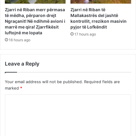
Zjarri në Riban merr përmasa
Zjarri në Riban të
të mëdha, përparon drejt
Mallakastrës del jashtë
Ngraçanit! Në ndihmë avioni i
kontrollit, rrezikon masivin
marrë me qira! Zjarrfikësit
pyjor të Lofkëndit
luftojnë me lopata
17 hours ago
16 hours ago
Leave a Reply
Your email address will not be published.
Required fields are
marked
*
C
o
m
m
e