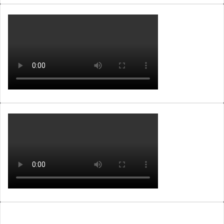
Lajme nga ARKIVA e ALB365