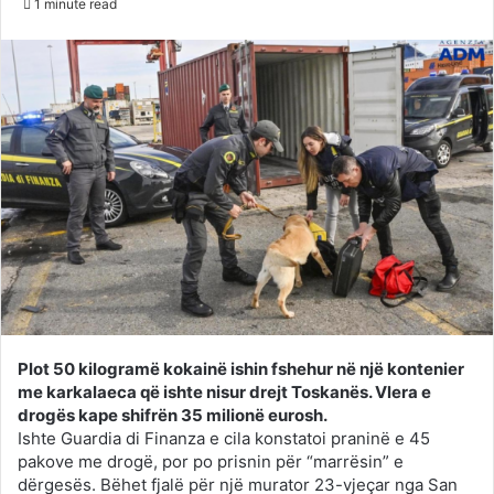
1 minute read
Twitter
email
Plot 50 kilogramë kokainë ishin fshehur në një kontenier
me karkalaeca që ishte nisur drejt Toskanës. Vlera e
drogës kape shifrën 35 milionë eurosh.
Ishte Guardia di Finanza e cila konstatoi praninë e 45
pakove me drogë, por po prisnin për “marrësin” e
dërgesës. Bëhet fjalë për një murator 23-vjeçar nga San