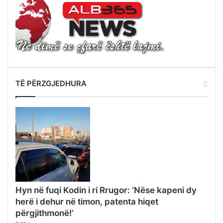
TË PËRZGJEDHURA
Hyn në fuqi Kodin i ri Rrugor: ‘Nëse kapeni dy
herë i dehur në timon, patenta hiqet
përgjithmonë!’