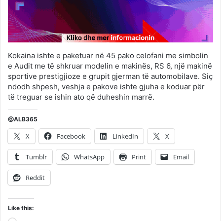
Kokaina ishte e paketuar në 45 pako celofani me simbolin
e Audit me të shkruar modelin e makinës, RS 6, një makinë
sportive prestigjioze e grupit gjerman të automobilave. Siç
ndodh shpesh, veshja e pakove ishte gjuha e koduar për
të treguar se ishin ato që duheshin marrë.
@ALB365
X
Facebook
LinkedIn
X
Tumblr
WhatsApp
Print
Email
Reddit
Like this: