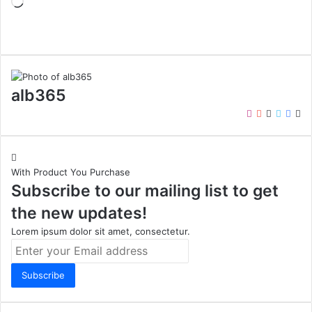
Loading…
alb365
Instagram
YouTube
LinkedIn
Twitter
Face
We
With Product You Purchase
Subscribe to our mailing list to get
the new updates!
Lorem ipsum dolor sit amet, consectetur.
Enter
your
Email
address