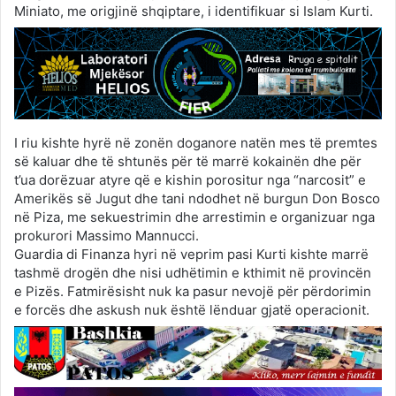
Miniato, me origjinë shqiptare, i identifikuar si Islam Kurti.
I riu kishte hyrë në zonën doganore natën mes të premtes
së kaluar dhe të shtunës për të marrë kokainën dhe për
t’ua dorëzuar atyre që e kishin porositur nga “narcosit” e
Amerikës së Jugut dhe tani ndodhet në burgun Don Bosco
në Piza, me sekuestrimin dhe arrestimin e organizuar nga
prokurori Massimo Mannucci.
Guardia di Finanza hyri në veprim pasi Kurti kishte marrë
tashmë drogën dhe nisi udhëtimin e kthimit në provincën
e Pizës. Fatmirësisht nuk ka pasur nevojë për përdorimin
e forcës dhe askush nuk është lënduar gjatë operacionit.