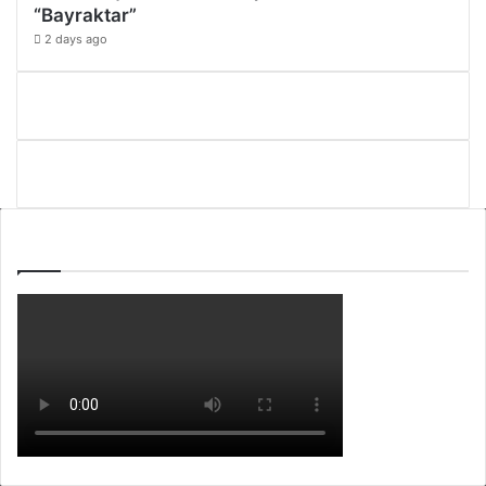
“Bayraktar”
2 days ago
WEBTV ALB365