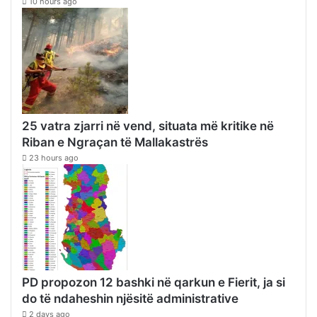
10 hours ago
25 vatra zjarri në vend, situata më kritike në
Riban e Ngraçan të Mallakastrës
23 hours ago
PD propozon 12 bashki në qarkun e Fierit, ja si
do të ndaheshin njësitë administrative
2 days ago