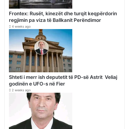
Frontex: Rusët, kinezët dhe turqit keqpërdorin
regjimin pa viza të Ballkanit Perëndimor
4 weeks ago
Shteti i merr ish deputetit të PD-së Astrit Veliaj
godinën e UFO-s në Fier
2 weeks ago