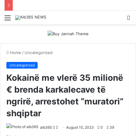
Menu
S
fo
Home
/
Uncategorized
Uncategorized
Kokainë me vlerë 35 milionë
€ brenda karkalecave të
ngrirë, arrestohet “muratori”
shqiptar
Follow
Send
alb365
August 15, 2023
0
39
on
an