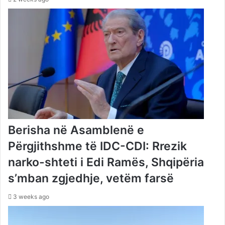
Berisha në Asamblenë e
Përgjithshme të IDC-CDI: Rrezik
narko-shteti i Edi Ramës, Shqipëria
s’mban zgjedhje, vetëm farsë
3 weeks ago