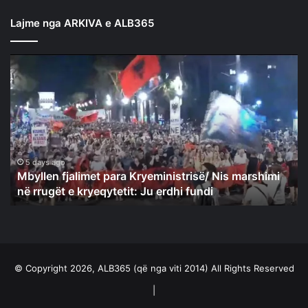
Lajme nga ARKIVA e ALB365
Mbyllen
fjalimet
para
Kryeministrisë/
Nis
marshimi
në
rrugët
5 days ago
Mbyllen fjalimet para Kryeministrisë/ Nis marshimi
e
në rrugët e kryeqytetit: Ju erdhi fundi
kryeqytetit:
Ju
erdhi
fundi
© Copyright 2026, ALB365 (që nga viti 2014) All Rights Reserved
|