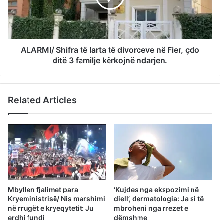
ALARMI/ Shifra të larta të divorceve në Fier, çdo
ditë 3 familje kërkojnë ndarjen.
Related Articles
Mbyllen fjalimet para
‘Kujdes nga ekspozimi në
Kryeministrisë/ Nis marshimi
diell’, dermatologia: Ja si të
në rrugët e kryeqytetit: Ju
mbroheni nga rrezet e
erdhi fundi
dëmshme