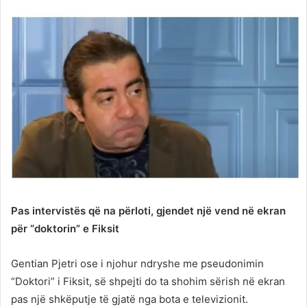
Twitter
email
Pas intervistës që na përloti, gjendet një vend në ekran
për “doktorin” e Fiksit
Gentian Pjetri ose i njohur ndryshe me pseudonimin
“Doktori” i Fiksit, së shpejti do ta shohim sërish në ekran
pas një shkëputje të gjatë nga bota e televizionit.