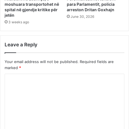
moshuara transportohet në
para Parlamentit, policia
spital në gjendje kritike për
arreston Dritan Goxhajn
jetën
June 30, 2026
3 weeks ago
Leave a Reply
Your email address will not be published.
Required fields are
marked
*
C
o
m
m
e
n