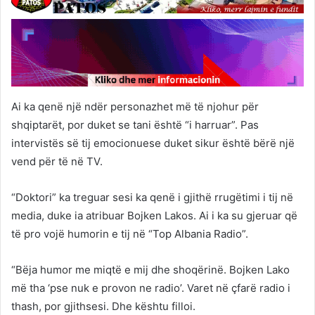
Ai ka qenë një ndër personazhet më të njohur për
shqiptarët, por duket se tani është “i harruar”. Pas
intervistës së tij emocionuese duket sikur është bërë një
vend për të në TV.
“Doktori” ka treguar sesi ka qenë i gjithë rrugëtimi i tij në
media, duke ia atribuar Bojken Lakos. Ai i ka su gjeruar që
të pro vojë humorin e tij në “Top Albania Radio”.
“Bëja humor me miqtë e mij dhe shoqërinë. Bojken Lako
më tha ‘pse nuk e provon ne radio’. Varet në çfarë radio i
thash, por gjithsesi. Dhe kështu filloi.