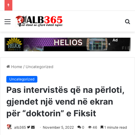
Menu
S
fo
Home
/
Uncategorized
Uncategorized
Pas intervistës që na përloti,
gjendet një vend në ekran
për “doktorin” e Fiksit
Follow
Send
alb365
November 5, 2022
0
46
1 minute read
on
an