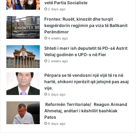
vetë Partia Socialiste
2 days ago
Frontex: Rusët, kinezët dhe turqit
keqpërdorin regjimin pa viza të Ballkanit
Perëndimor
4 weeks ago
Shteti i merr ish deputetit të PD-së Astrit
Veliaj godinën e UFO-s në Fier
2 weeks ago
Përpara se të vendosni një vijë të re në
hartë, shikoni njerëzit që jetojnë pas asaj
vije.
5 days ago
Reformën Territoriale/ Reagon Armand
Ahmetaj, anëtari i këshillit bashkiak
Patos
6 days ago