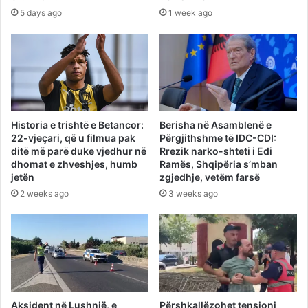
5 days ago
1 week ago
Historia e trishtë e Betancor:
Berisha në Asamblenë e
22-vjeçari, që u filmua pak
Përgjithshme të IDC-CDI:
ditë më parë duke vjedhur në
Rrezik narko-shteti i Edi
dhomat e zhveshjes, humb
Ramës, Shqipëria s’mban
jetën
zgjedhje, vetëm farsë
2 weeks ago
3 weeks ago
Aksident në Lushnjë, e
Përshkallëzohet tensioni