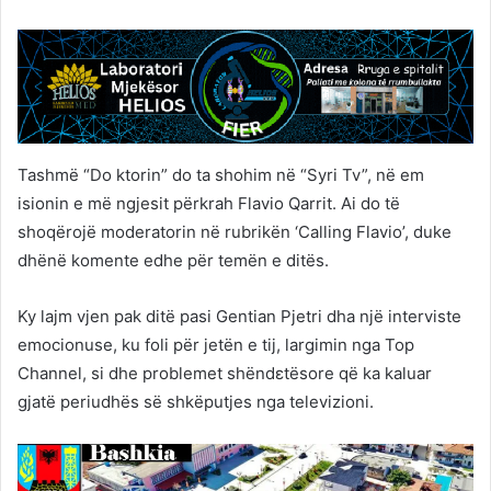
Tashmë “Do ktorin” do ta shohim në “Syri Tv”, në em
isionin e më ngjesit përkrah Flavio Qarrit. Ai do të
shoqërojë moderatorin në rubrikën ‘Calling Flavio’, duke
dhënë komente edhe për temën e ditës.
Ky lajm vjen pak ditë pasi Gentian Pjetri dha një interviste
emocionuse, ku foli për jetën e tij, largimin nga Top
Channel, si dhe problemet shëndεtësore që ka kaluar
gjatë periudhës së shkëputjes nga televizioni.