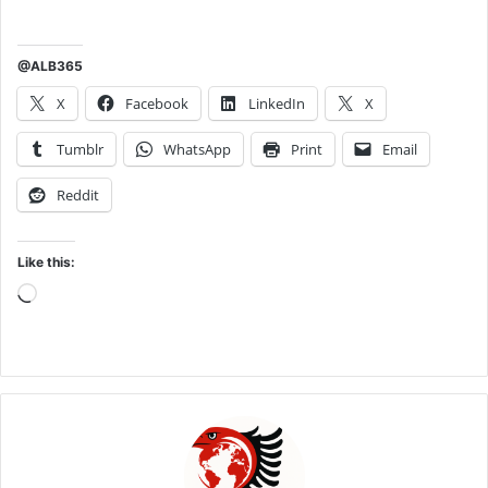
@ALB365
X
Facebook
LinkedIn
X
Tumblr
WhatsApp
Print
Email
Reddit
Like this:
Loading…