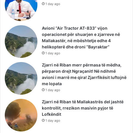
1 day ago
Avioni “Air Tractor AT-833” vijon
operacionet për shuarjen e zjarreve në
Mallakastër, në mbështetje edhe 4
helikopterë dhe droni “Bayraktar”
1 day ago
Zjarri në Riban merr përmasa të mëdha,
përparon drejt Ngraçanit! Në ndihmë
avioni i marrë me qira! Zjarrfikësit luftojnë
me lopata
1 day ago
Zjarri në Riban të Mallakastrës del jashtë
kontrollit, rrezikon masivin pyjor të
Lofkëndit
1 day ago