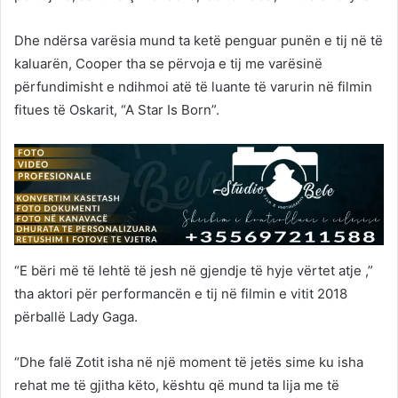
Dhe ndërsa varësia mund ta ketë penguar punën e tij në të
kaluarën, Cooper tha se përvoja e tij me varësinë
përfundimisht e ndihmoi atë të luante të varurin në filmin
fitues të Oskarit, “A Star Is Born”.
“E bëri më të lehtë të jesh në gjendje të hyje vërtet atje ,”
tha aktori për performancën e tij në filmin e vitit 2018
përballë Lady Gaga.
“Dhe falë Zotit isha në një moment të jetës sime ku isha
rehat me të gjitha këto, kështu që mund ta lija me të