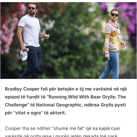
Twitter
email
Bradley Cooper foli për betejën e tij me varësinë në një
episod të fundit të “Running Wild With Bear Grylls: The
Challenge” të National Geographic, ndërsa Grylls pyeti
për “vitet e egra” të aktorit.
Cooper tha se ndihet “shumë me fat” që ka kapërcyer
varësitë që pothuajse i morën jetën dekada më parë.