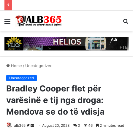
Menu
S
fo
Home
/
Uncategorized
Uncategorized
Bradley Cooper flet për
varësinë e tij nga droga:
Mendova se do të vdisja
Follow
Send
alb365
August 20, 2023
0
46
2 minutes read
on
an