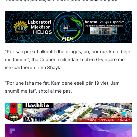
“Për sa i përket alkoolit dhe drogës, po, por nuk ka të bëjë
me famën ”, tha Cooper, i cili ndan Leah-n 6-vjeçare me
ish-partneren Irina Shayk.
“Por unë isha me fat. Kam qenë esëll për 19 vjet. Jam
shumë me fat”, shtoi ai më pas.