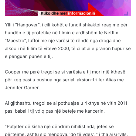
Ylli i “Hangover”, i cili kohët e fundit shkaktoi reagime për
hundën e tij protetike në filmin e ardhshëm të Netflix
“Maestro”, luftoi me një varësi të rëndë nga droga dhe
alkooli në fillim të viteve 2000, të cilat ai e pranon hapur se
e penguan punën e tij.
Cooper më parë tregoi se si varësia e tij mori një kthesë
për keq pasi u pushua nga seriali aksion-triller Alias ​​me
Jennifer Garner.
Ai gjithashtu tregoi se ai pothuajse u rikthye në vitin 2011
pasi babai i tij vdiq pas një beteje me kancerin.
“Patjetër që kisha një qëndrim nihilist ndaj jetës së
përtejme, ashtu siç mendova, ‘do të vdes’, ” i tha ai Grylls.