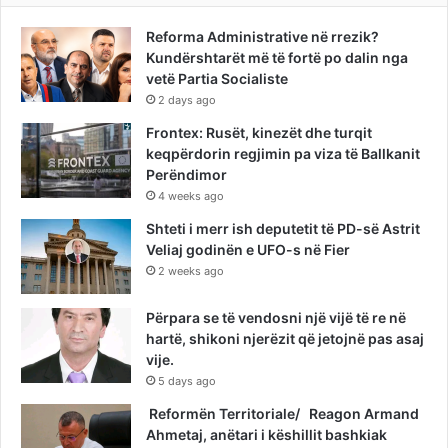
Reforma Administrative në rrezik?
Kundërshtarët më të fortë po dalin nga
vetë Partia Socialiste
2 days ago
Frontex: Rusët, kinezët dhe turqit
keqpërdorin regjimin pa viza të Ballkanit
Perëndimor
4 weeks ago
Shteti i merr ish deputetit të PD-së Astrit
Veliaj godinën e UFO-s në Fier
2 weeks ago
Përpara se të vendosni një vijë të re në
hartë, shikoni njerëzit që jetojnë pas asaj
vije.
5 days ago
Reformën Territoriale/ Reagon Armand
Ahmetaj, anëtari i këshillit bashkiak