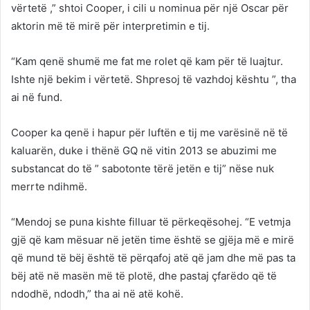
vërtetë ,” shtoi Cooper, i cili u nominua për një Oscar për
aktorin më të mirë për interpretimin e tij.
“Kam qenë shumë me fat me rolet që kam për të luajtur.
Ishte një bekim i vërtetë. Shpresoj të vazhdoj kështu ”, tha
ai në fund.
Cooper ka qenë i hapur për luftën e tij me varësinë në të
kaluarën, duke i thënë GQ në vitin 2013 se abuzimi me
substancat do të ” sabotonte tërë jetën e tij” nëse nuk
merrte ndihmë.
“Mendoj se puna kishte filluar të përkeqësohej. “E vetmja
gjë që kam mësuar në jetën time është se gjëja më e mirë
që mund të bëj është të përqafoj atë që jam dhe më pas ta
bëj atë në masën më të plotë, dhe pastaj çfarëdo që të
ndodhë, ndodh,” tha ai në atë kohë.