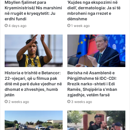
Mbyllen fjalimet para
‘Kujdes nga ekspozimi në
Kryeministrisë/ Nis marshimi
diell’, dermatologia: Ja si të
në rrugët e kryeqytetit: Ju
mbroheni nga rrezet e
erdhi fundi
dëmshme
4 days ago
1 week ago
Historia e trishtë e Betancor:
Berisha në Asamblenë e
22-vjeçari, që u filmua pak
Përgjithshme të IDC-CDI:
ditë më parë duke vjedhur në
Rrezik narko-shteti i Edi
dhomat e zhveshjes, humb
Ramës, Shqipëria s’mban
jetën
zgjedhje, vetëm farsë
2 weeks ago
3 weeks ago