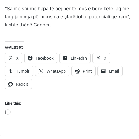
“Sa më shumë hapa të bëj për të mos e bërë këtë, aq më
larg jam nga përmbushja e çfarëdolloj potenciali që kam”,
kishte thënë Cooper.
@ALB365
X
Facebook
LinkedIn
X
Tumblr
WhatsApp
Print
Email
Reddit
Like this:
Loading…