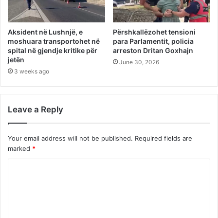
Aksident në Lushnjë, e
Përshkallëzohet tensioni
moshuara transportohet në
para Parlamentit, policia
spital në gjendje kritike për
arreston Dritan Goxhajn
jetën
June 30, 2026
3 weeks ago
Leave a Reply
Your email address will not be published.
Required fields are
marked
*
C
o
m
m