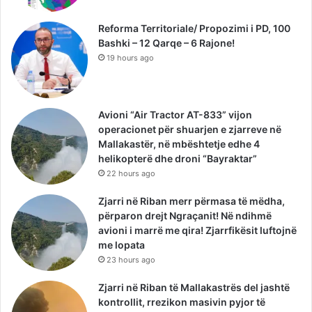
Reforma Territoriale/ Propozimi i PD, 100
Bashki – 12 Qarqe – 6 Rajone!
19 hours ago
Avioni “Air Tractor AT-833” vijon
operacionet për shuarjen e zjarreve në
Mallakastër, në mbështetje edhe 4
helikopterë dhe droni “Bayraktar”
22 hours ago
Zjarri në Riban merr përmasa të mëdha,
përparon drejt Ngraçanit! Në ndihmë
avioni i marrë me qira! Zjarrfikësit luftojnë
me lopata
23 hours ago
Zjarri në Riban të Mallakastrës del jashtë
kontrollit, rrezikon masivin pyjor të