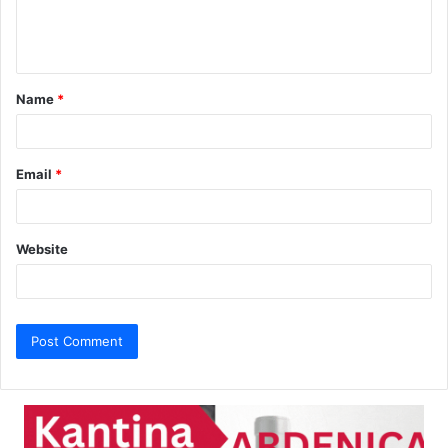
e
n
t
Name
*
*
Email
*
Website