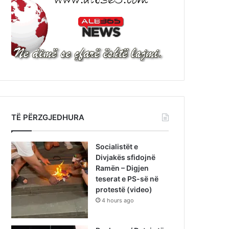
TË PËRZGJEDHURA
Socialistët e
Divjakës sfidojnë
Ramën – Digjen
teserat e PS-së në
protestë (video)
4 hours ago