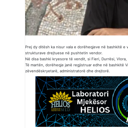
Prej dy ditësh ka nisur vala e dorëheqjeve në bashkitë e v
strukturave drejtuese në pushtetin vendor.
Në disa bashki kryesore të vendit, si Fieri, Durrësi, Vlor
Të martën, dorëheqje janë regjistruar edhe në bashkitë Va
zëvendëskryetarë, administratorë dhe drejtorë.