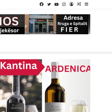
Facebook
Twitter
YouTube
Instagram
Log
Random
Sidebar
In
Article