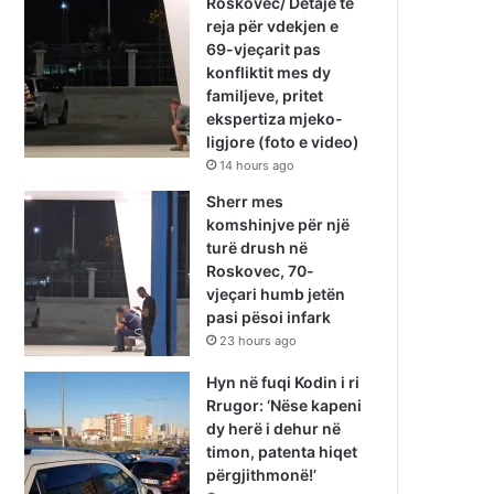
Roskovec/ Detaje të
reja për vdekjen e
69-vjeçarit pas
konfliktit mes dy
familjeve, pritet
ekspertiza mjeko-
ligjore (foto e video)
14 hours ago
Sherr mes
komshinjve për një
turë drush në
Roskovec, 70-
vjeçari humb jetën
pasi pësoi infark
23 hours ago
Hyn në fuqi Kodin i ri
Rrugor: ‘Nëse kapeni
dy herë i dehur në
timon, patenta hiqet
përgjithmonë!’