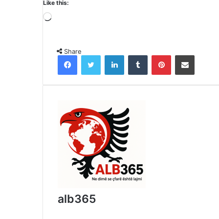
Like this:
Loading…
Share
Facebook
Twitter
LinkedIn
Tumblr
Pinterest
Share via Email
alb365