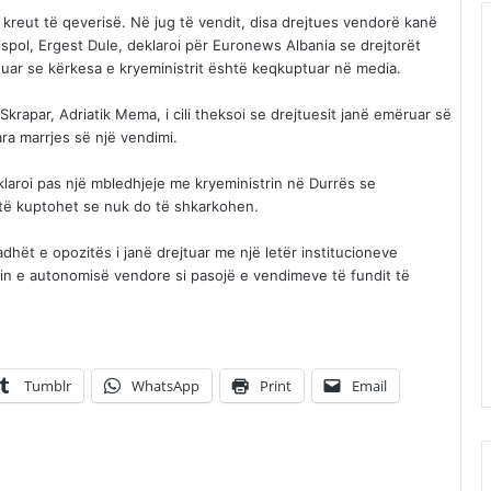
ë kreut të qeverisë. Në jug të vendit, disa drejtues vendorë kanë
ispol, Ergest Dule, deklaroi për Euronews Albania se drejtorët
tuar se kërkesa e kryeministrit është keqkuptuar në media.
krapar, Adriatik Mema, i cili theksoi se drejtuesit janë emëruar së
ra marrjes së një vendimi.
klaroi pas një mbledhjeje me kryeministrin në Durrës se
 të kuptohet se nuk do të shkarkohen.
dhët e opozitës i janë drejtuar me një letër institucioneve
n e autonomisë vendore si pasojë e vendimeve të fundit të
Tumblr
WhatsApp
Print
Email