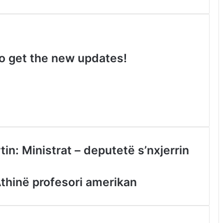
 to get the new updates!
in: Ministrat – deputetë s’nxjerrin
Athinë profesori amerikan