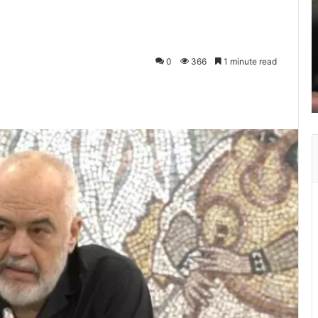
0
366
1 minute read