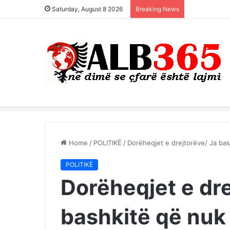
Saturday, August 8 2026
Breaking News
Home
/
POLITIKË
/
Dorëheqjet e drejtorëve/ Ja ba
POLITIKË
Dorëheqjet e dre
bashkitë që nuk