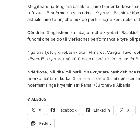
Megjithatë, jo të gjitha bashkitë i janë bindur kërkesës s
refuzuar të ndërmarrin shkarkime. Kryetari i Bashkisë Kon
aktualë janë të rinj dhe nuk po performojnë keq, duke sh
Qëndrim të ngjashëm ka mbajtur edhe kryetari i Bashkisë S
fundmi dhe se do të vlerësohet performanca e tyre përpa
Nga ana tjetër, kryebashkiaku i Himarës, Vangjel Tavo, de
zëvendëskryetarët në këtë bashki janë të rinj, duke lënë
Ndërkohë, një ditë më parë, disa kryetarë bashkish nga ra
ndërkombëtare, ku kanë shprehur shqetësimin për cenimi
ndërmarra nga kryeministri Rama. /Euronews Albania
@ALB365
X
Facebook
LinkedIn
X
Reddit