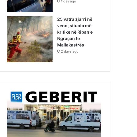
1 day ago
25 vatra zjarri në
vend, situata më
kritike në Riban e
Ngraçan të
Mallakastrës
2 days ago