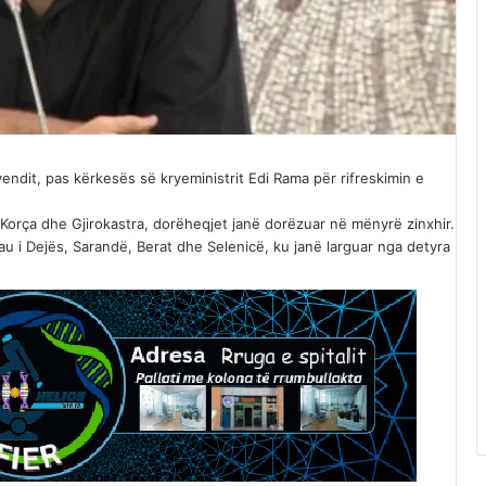
endit, pas kërkesës së kryeministrit Edi Rama për rifreskimin e
a, Korça dhe Gjirokastra, dorëheqjet janë dorëzuar në mënyrë zinxhir.
u i Dejës, Sarandë, Berat dhe Selenicë, ku janë larguar nga detyra