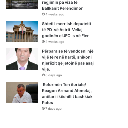
regjimin pa viza të
Ballkanit Perëndimor
4 weeks ago
Shteti i merr ish deputetit
të PD-së Astrit Veliaj
godinën e UFO-s në Fier
2 weeks ago
Përpara se të vendosni një
vijë të re në hartë, shikoni
njerëzit që jetojnë pas asaj
vije.
6 days ago
Reformën Territoriale/
Reagon Armand Ahmetaj,
anëtari i këshillit bashkiak
Patos
7 days ago