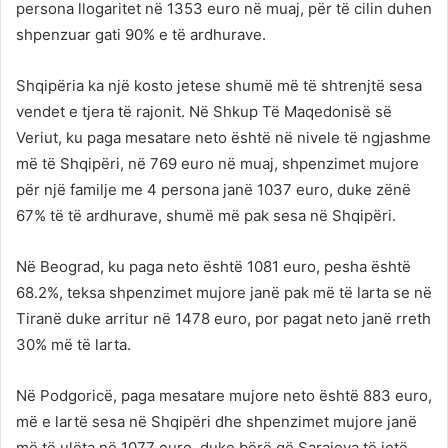
persona llogaritet në 1353 euro në muaj, për të cilin duhen
shpenzuar gati 90% e të ardhurave.
Shqipëria ka një kosto jetese shumë më të shtrenjtë sesa
vendet e tjera të rajonit. Në Shkup Të Maqedonisë së
Veriut, ku paga mesatare neto është në nivele të ngjashme
më të Shqipëri, në 769 euro në muaj, shpenzimet mujore
për një familje me 4 persona janë 1037 euro, duke zënë
67% të të ardhurave, shumë më pak sesa në Shqipëri.
Në Beograd, ku paga neto është 1081 euro, pesha është
68.2%, teksa shpenzimet mujore janë pak më të larta se në
Tiranë duke arritur në 1478 euro, por pagat neto janë rreth
30% më të larta.
Në Podgoricë, paga mesatare mujore neto është 883 euro,
më e lartë sesa në Shqipëri dhe shpenzimet mujore janë
më të ulëta në 1077 euro, duke bërë që Sarajeva të jetë