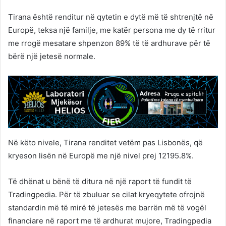
Tirana është renditur në qytetin e dytë më të shtrenjtë në
Europë, teksa një familje, me katër persona me dy të rritur
me rrogë mesatare shpenzon 89% të të ardhurave për të
bërë një jetesë normale.
Në këto nivele, Tirana renditet vetëm pas Lisbonës, që
kryeson lisën në Europë me një nivel prej 12195.8%.
Të dhënat u bënë të ditura në një raport të fundit të
Tradingpedia. Për të zbuluar se cilat kryeqytete ofrojnë
standardin më të mirë të jetesës me barrën më të vogël
financiare në raport me të ardhurat mujore, Tradingpedia