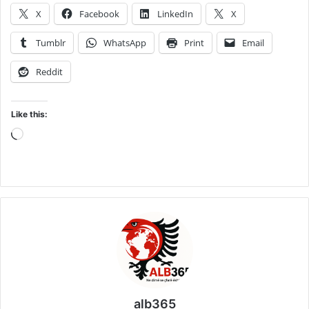
X
Facebook
LinkedIn
X
Tumblr
WhatsApp
Print
Email
Reddit
Like this:
Loading…
alb365