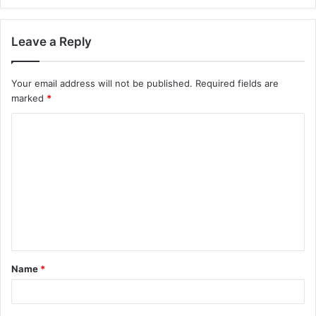
Leave a Reply
Your email address will not be published.
Required fields are
marked
*
C
o
m
m
e
n
t
Name
*
*