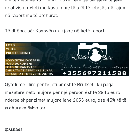
relativisht qyteti me koston më të ulët të jetesës në rajon,
në raport me të ardhurat.
Të dhënat për Kosovën nuk janë në këtë raport.
Qyteti më i lirë për të jetuar është Brukseli, ku paga
mesatare neto mujore për një person është 2945 euro,
ndërsa shpenzimet mujore janë 2653 euro, ose 45% të të
ardhurave./Monitor
@ALB365