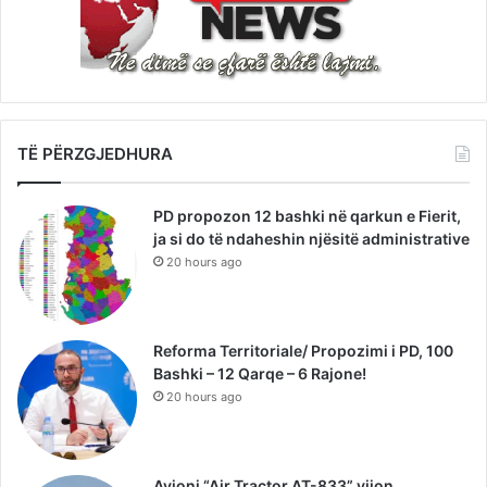
TË PËRZGJEDHURA
PD propozon 12 bashki në qarkun e Fierit,
ja si do të ndaheshin njësitë administrative
20 hours ago
Reforma Territoriale/ Propozimi i PD, 100
Bashki – 12 Qarqe – 6 Rajone!
20 hours ago
Avioni “Air Tractor AT-833” vijon