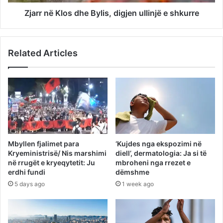
Zjarr në Klos dhe Bylis, digjen ullinjë e shkurre
Related Articles
Mbyllen fjalimet para
‘Kujdes nga ekspozimi në
Kryeministrisë/ Nis marshimi
diell’, dermatologia: Ja si të
në rrugët e kryeqytetit: Ju
mbroheni nga rrezet e
erdhi fundi
dëmshme
5 days ago
1 week ago