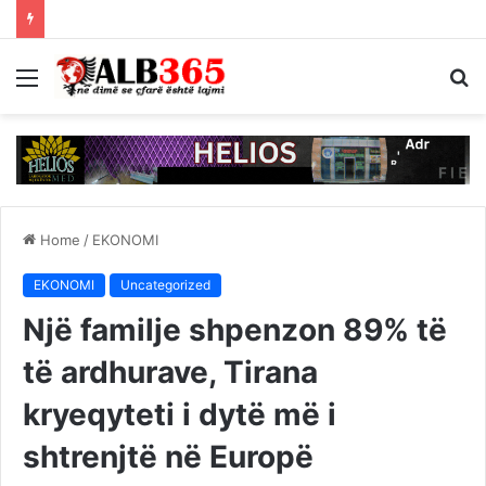
Menu
S
fo
Home
/
EKONOMI
EKONOMI
Uncategorized
Një familje shpenzon 89% të
të ardhurave, Tirana
kryeqyteti i dytë më i
shtrenjtë në Europë