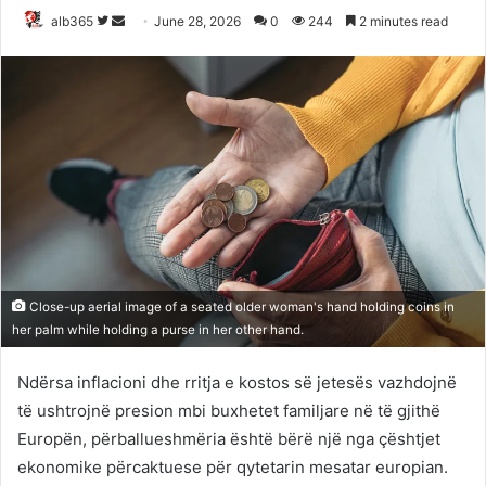
Follow
Send
alb365
June 28, 2026
0
244
2 minutes read
on
an
Twitter
email
Close-up aerial image of a seated older woman's hand holding coins in
her palm while holding a purse in her other hand.
Ndërsa inflacioni dhe rritja e kostos së jetesës vazhdojnë
të ushtrojnë presion mbi buxhetet familjare në të gjithë
Europën, përballueshmëria është bërë një nga çështjet
ekonomike përcaktuese për qytetarin mesatar europian.