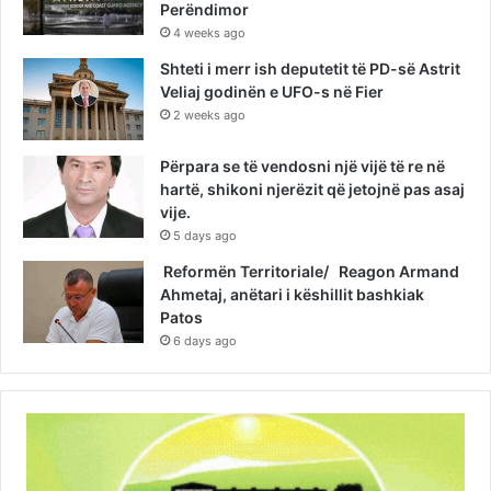
Perëndimor
4 weeks ago
Shteti i merr ish deputetit të PD-së Astrit
Veliaj godinën e UFO-s në Fier
2 weeks ago
Përpara se të vendosni një vijë të re në
hartë, shikoni njerëzit që jetojnë pas asaj
vije.
5 days ago
Reformën Territoriale/ Reagon Armand
Ahmetaj, anëtari i këshillit bashkiak
Patos
6 days ago