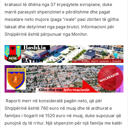
krahasoi të dhëna nga 37 kryeqytete evropiane, duke
marrë parasysh shpenzimet e përditshme dhe pagat
mesatare neto mujore (paga “reale” pasi zbriten të gjitha
taksat dhe detyrimet nga paga bruto). Informacioni për
Shqipërinë është përpunuar nga Monitor.
Raporti merr në konsideratë pagën neto, që për
Shqipërinë është 760 euro në muaj dhe të ardhurat e
familjes i llogarit në 1520 euro në muaj, duke supozuar që
punojnë dy të rritur. Një shpenzim për një familje me katër