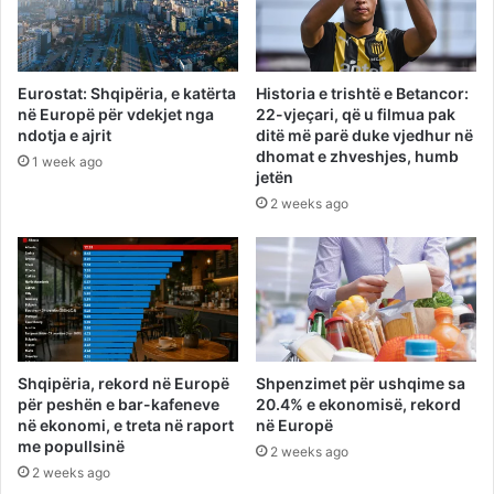
Eurostat: Shqipëria, e katërta
Historia e trishtë e Betancor:
në Europë për vdekjet nga
22-vjeçari, që u filmua pak
ndotja e ajrit
ditë më parë duke vjedhur në
dhomat e zhveshjes, humb
1 week ago
jetën
2 weeks ago
Shqipëria, rekord në Europë
Shpenzimet për ushqime sa
për peshën e bar-kafeneve
20.4% e ekonomisë, rekord
në ekonomi, e treta në raport
në Europë
me popullsinë
2 weeks ago
2 weeks ago