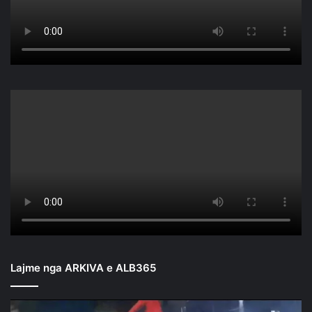
Lajme nga ARKIVA e ALB365
Mbyllen