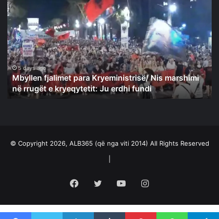
fjalimet
para
Kryeministrisë/
Nis
marshimi
në
rrugët
5 days ago
Mbyllen fjalimet para Kryeministrisë/ Nis marshimi
e
në rrugët e kryeqytetit: Ju erdhi fundi
kryeqytetit:
Ju
erdhi
fundi
© Copyright 2026, ALB365 (që nga viti 2014) All Rights Reserved
|
Facebook
Twitter
YouTube
Instagram