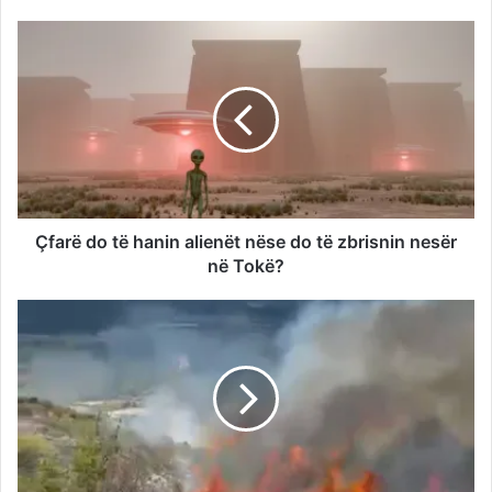
Çfarë do të hanin alienët nëse do të zbrisnin nesër
në Tokë?