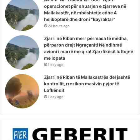
operacionet për shuarjen e zjarreve në
Mallakastër, në mbështetje edhe 4
helikopterë dhe droni “Bayraktar”
23 hours ago
Zjarri në Riban merr përmasa të mëdha,
përparon drejt Ngraçanit! Në ndihmë
avioni i marrë me qira! Zjarrfikësit luftojnë
me lopata
1 day ago
Zjarri në Riban të Mallakastrës del jashtë
kontrollit, rrezikon masivin pyjor të
Lofkëndit
1 day ago