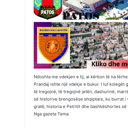
Ndoshta me vdekjen e tij, ai kërkon të na tërh
Prandaj ishte një vdekje e bukur. I lut kolegët ga
të tregojnë, të tregojnë jetën, dashurinë, marr
së historive brengosëse shqiptare, ku burrat i v
gratë, historia e Petritit dhe bashkëshortes së ti
Nga gazeta Tema