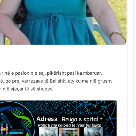
inë e pasionin e saj, pikërisht pasi ka mbaruar.
ë, që prej varrezave të Ballshit, aty ku me një grusht
in një vjeçar të së shoqes.