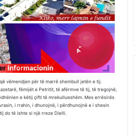
eqë vëmendjen për të marrë shembull jetën e tij.
zetarë, fëmijët e Petritit, të afërmve të tij, të tregojnë,
ëdhënien e këtij çifti të mrekullueshëm. Mes errësirës
rasin, i rrahin, i dhunojnë, i përdhunojnë e i shesin
j do të ishte si një rreze Dielli.