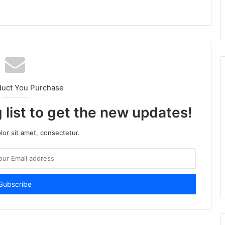
am
duct You Purchase
 list to get the new updates!
or sit amet, consectetur.