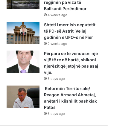
regjimin pa viza të
Ballkanit Perëndimor
4 weeks ago
Shteti i merr ish deputetit
të PD-së Astrit Veliaj
godinën e UFO-s në Fier
2 weeks ago
Përpara se të vendosni një
vijë të re në hartë, shikoni
njerëzit që jetojnë pas asaj
vije.
5 days ago
Reformën Territoriale/
Reagon Armand Ahmetaj,
anëtari i këshillit bashkiak
Patos
6 days ago