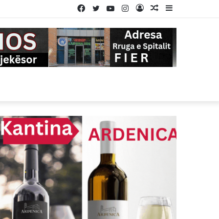
Facebook
Twitter
YouTube
Instagram
Log
Random
Sidebar
In
Article