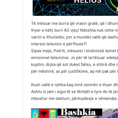
Të mësuar me burra që vrasin gratë, që i dhu
thyer e këtij burri 63 vjeç! Ndoshta nuk ishte
varrin e Xhulietës; por a mundet vallë që dash
interesi televiziv e përfitues?!
Sipas meje, Petriti, mësuesi i biokimisë duhet 
emisionet televizive. Jo për të lartësuar vdekj
kuptim, diçka që sot duket fallso, e shtirë dh
për mëshirë, as për justifikime, aq më pak për k
Kush vallë e njihka kaq mirë zemrën e thyer dhe 
Ashtu si jam i sigurtë se fëmijët e tyre do të j
mbushur me dashuri, përkujdesje e vëmendje.