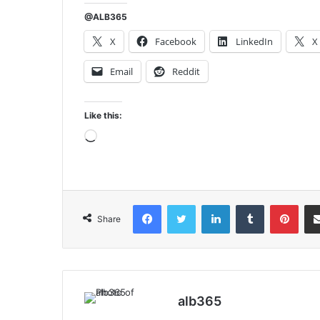
@ALB365
X
Facebook
LinkedIn
X
Email
Reddit
Like this:
Loading…
Facebook
Twitter
LinkedIn
Tumblr
Pint
Share
alb365