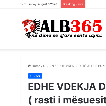
Thursday, August 6 2026
Breaking News
Home
/
OP/ AN
/
EDHE VDEKJA DI TË JETË E BUKUR 
OP/ AN
EDHE VDEKJA DI
( rasti i mësuesi