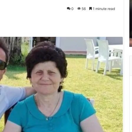
0
56
1 minute read