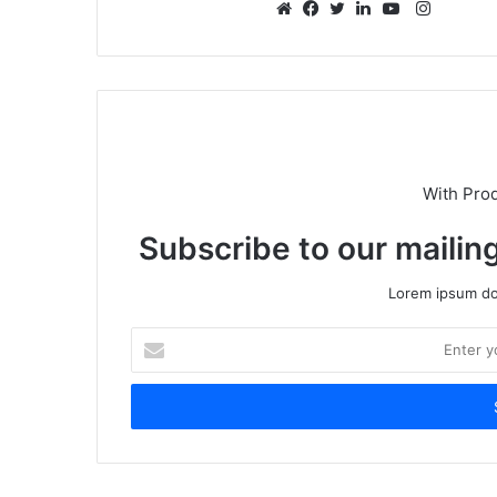
Instagr
Website
Facebook
Twitter
LinkedIn
YouTube
With Pro
Subscribe to our mailing
Lorem ipsum dol
Enter
your
Email
address