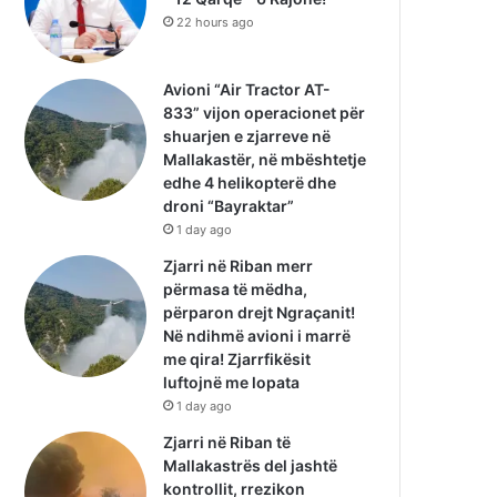
22 hours ago
Avioni “Air Tractor AT-
833” vijon operacionet për
shuarjen e zjarreve në
Mallakastër, në mbështetje
edhe 4 helikopterë dhe
droni “Bayraktar”
1 day ago
Zjarri në Riban merr
përmasa të mëdha,
përparon drejt Ngraçanit!
Në ndihmë avioni i marrë
me qira! Zjarrfikësit
luftojnë me lopata
1 day ago
Zjarri në Riban të
Mallakastrës del jashtë
kontrollit, rrezikon