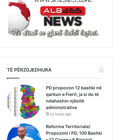
TË PËRZGJEDHURA
PD propozon 12 bashki në
qarkun e Fierit, ja si do të
ndaheshin njësitë
administrative
22 hours ago
Reforma Territoriale/
Propozimi i PD, 100 Bashki
– 12 Qarqe – 6 Rajone!