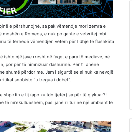
nojnë e përshunojnë, sa pak vëmendje mori zemra e
 në moshën e Romeos, e nuk po qante e vetvritej mbi
uria të tërheqë vëmendjen vetëm për lidhje të flashkëta
të ishte një javë rresht në faqet e para të mediave, në
en, por për të himnizuar dashurinë. Për t’i dhënë
e me shumë përdorime. Jam i sigurtë se ai nuk ka nevojë
ritikat snobiste “u tregua i dobët”.
shpirtin e tij (apo kujtdo tjetër) sa për të gjykuar?!
enë të mrekullueshëm, pasi janë rritur në një ambient të