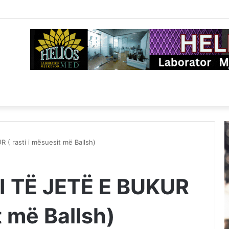
( rasti i mësuesit më Ballsh)
 TË JETË E BUKUR
t më Ballsh)