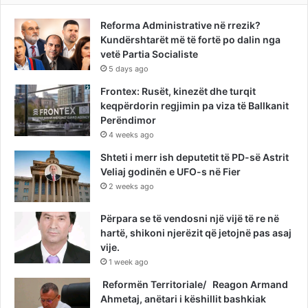
Reforma Administrative në rrezik?
Kundërshtarët më të fortë po dalin nga
vetë Partia Socialiste
5 days ago
Frontex: Rusët, kinezët dhe turqit
keqpërdorin regjimin pa viza të Ballkanit
Perëndimor
4 weeks ago
Shteti i merr ish deputetit të PD-së Astrit
Veliaj godinën e UFO-s në Fier
2 weeks ago
Përpara se të vendosni një vijë të re në
hartë, shikoni njerëzit që jetojnë pas asaj
vije.
1 week ago
Reformën Territoriale/ Reagon Armand
Ahmetaj, anëtari i këshillit bashkiak