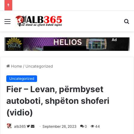
Menu
S
fo
Home
/
Uncategorized
Uncategorized
Fier – Levan, përmbyset
autoboti, shpëton shoferi
(vidio)
Follow
Send
alb365
September 26, 2023
0
44
on
an