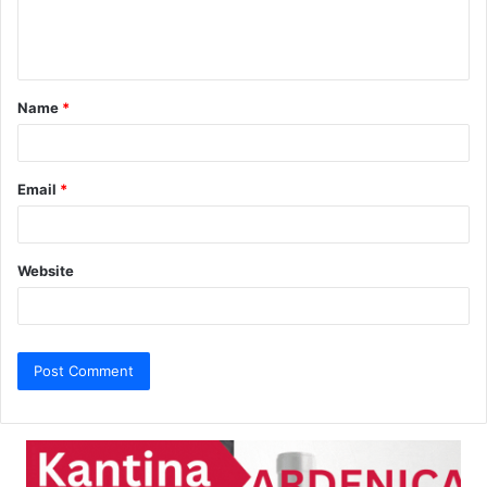
e
n
t
Name
*
*
Email
*
Website