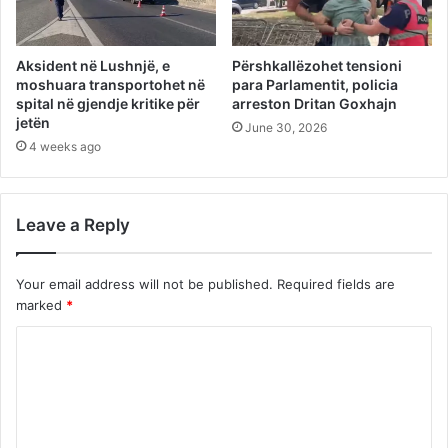
Aksident në Lushnjë, e
Përshkallëzohet tensioni
moshuara transportohet në
para Parlamentit, policia
spital në gjendje kritike për
arreston Dritan Goxhajn
jetën
June 30, 2026
4 weeks ago
Leave a Reply
Your email address will not be published.
Required fields are
marked
*
C
o
m
m