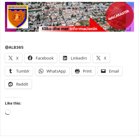
@ALB365
X
Facebook
LinkedIn
X
Tumblr
WhatsApp
Print
Email
Reddit
Like this:
Loading…