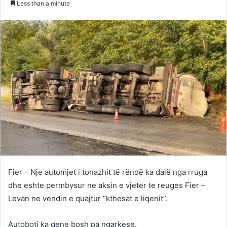
Less than a minute
Twitter
email
Fier – Nje automjet i tonazhit të rëndë ka dalë nga rruga
dhe eshte permbysur ne aksin e vjeter te reuges Fier –
Levan ne vendin e quajtur “kthesat e liqenit”.
Autoboti ka qene bosh pa ngarkese.