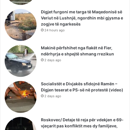
Digjet furgoni me targa të Maqedonisë së
Veriut në Lushnjë, ngordhin mbi gjysma e
zogjve të ngarkesës
24 hours ago
Makinë përfshihet nga flakët në Fier,
ndërhyrja e shpejtë shmang rrezikun
2 days ago
Socialistët e Divjakës sfidojnë Ramën –
Digjen teserat e PS-së në protestë (video)
2 days ago
Roskovec/ Detaje të reja për vdekjen e 69-
vjeçarit pas konfliktit mes dy familjeve,