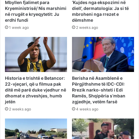
Mbyllen fjalimet para
‘Kujdes nga ekspozimi në
Kryeministrisë/ Nis marshimi
diell’, dermatologia: Ja si të
në rrugët e kryeqytetit: Ju
mbroheni nga rrezet e
erdhi fundi
dëmshme
1 week ago
2 weeks ago
Historia e trishtë e Betancor:
Berisha në Asamblenë e
22-vjeçari, që u filmua pak
Përgjithshme të IDC-CDI:
ditë më parë duke vjedhur në
Rrezik narko-shteti i Edi
dhomat e zhveshjes, humb
Ramës, Shqipëria s’mban
jetën
zgjedhje, vetëm farsë
2 weeks ago
4 weeks ago