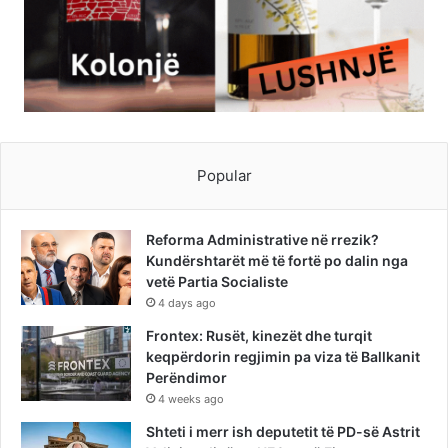
Popular
Reforma Administrative në rrezik?
Kundërshtarët më të fortë po dalin nga
vetë Partia Socialiste
4 days ago
Frontex: Rusët, kinezët dhe turqit
keqpërdorin regjimin pa viza të Ballkanit
Perëndimor
4 weeks ago
Shteti i merr ish deputetit të PD-së Astrit