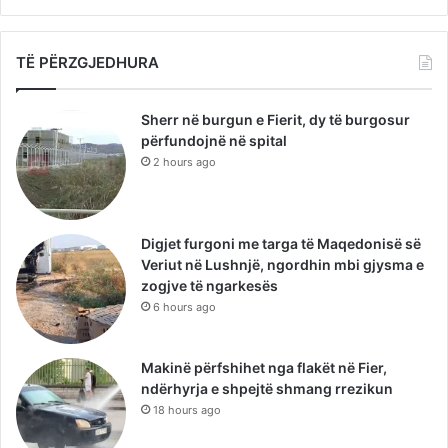
TË PËRZGJEDHURA
Sherr në burgun e Fierit, dy të burgosur
përfundojnë në spital
2 hours ago
Digjet furgoni me targa të Maqedonisë së
Veriut në Lushnjë, ngordhin mbi gjysma e
zogjve të ngarkesës
6 hours ago
Makinë përfshihet nga flakët në Fier,
ndërhyrja e shpejtë shmang rrezikun
18 hours ago