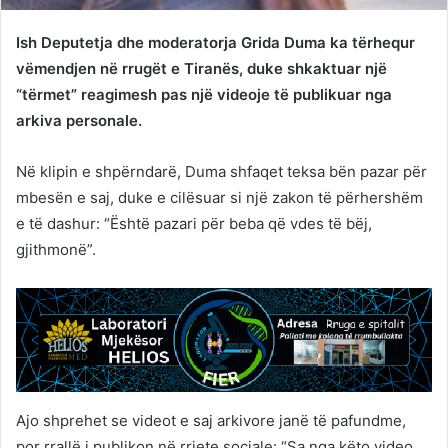
Ish Deputetja dhe moderatorja Grida Duma ka tërhequr
vëmendjen në rrugët e Tiranës, duke shkaktuar një
“tërmet” reagimesh pas një videoje të publikuar nga
arkiva personale.
Në klipin e shpërndarë, Duma shfaqet teksa bën pazar për
mbesën e saj, duke e cilësuar si një zakon të përhershëm
e të dashur: “Është pazari për beba që vdes të bëj,
gjithmonë”.
Ajo shprehet se videot e saj arkivore janë të pafundme,
por rrallë i publikon në rrjete sociale: “Sa nga këto video