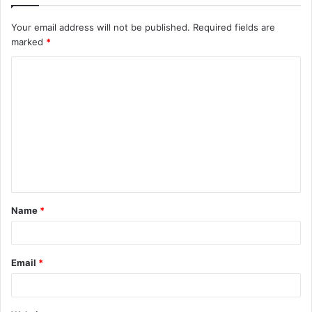
Your email address will not be published.
Required fields are
marked
*
C
o
m
m
e
n
t
Name
*
*
Email
*