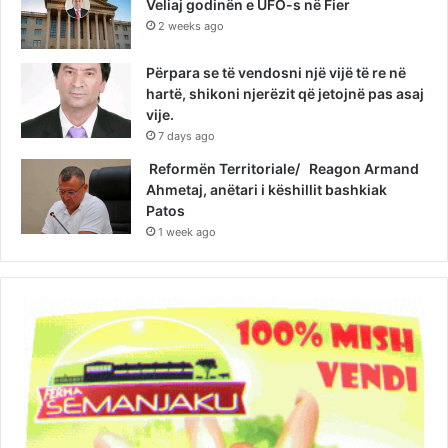
Veliaj godinën e UFO-s në Fier
2 weeks ago
Përpara se të vendosni një vijë të re në
hartë, shikoni njerëzit që jetojnë pas asaj
vije.
7 days ago
Reformën Territoriale/ Reagon Armand
Ahmetaj, anëtari i këshillit bashkiak
Patos
1 week ago