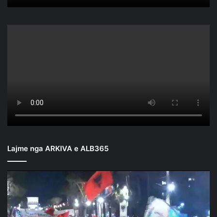
Lajme nga ARKIVA e ALB365
Mbyllen
fjalimet
para
Kryeministrisë/
Nis