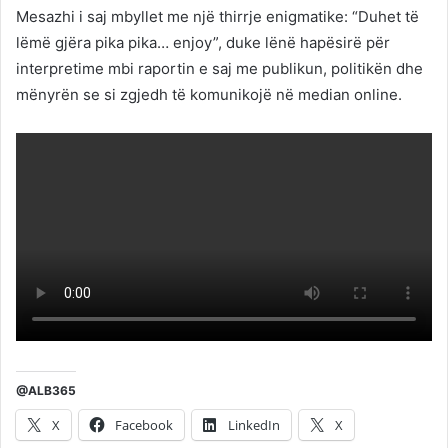
Mesazhi i saj mbyllet me një thirrje enigmatike: “Duhet të
lëmë gjëra pika pika… enjoy”, duke lënë hapësirë për
interpretime mbi raportin e saj me publikun, politikën dhe
mënyrën se si zgjedh të komunikojë në median online.
@ALB365
X
Facebook
LinkedIn
X