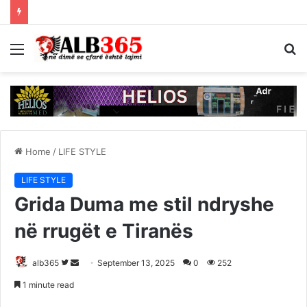
Menu
S
fo
Home
/
LIFE STYLE
LIFE STYLE
Grida Duma me stil ndryshe
në rrugët e Tiranës
Follow
Send
alb365
September 13, 2025
0
252
on
an
1 minute read
Twitter
email