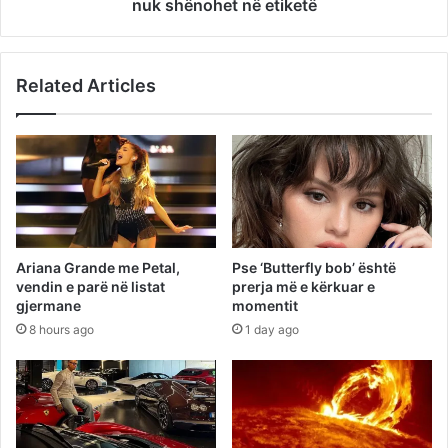
nuk shënohet në etiketë
Related Articles
Ariana Grande me Petal,
Pse ‘Butterfly bob’ është
vendin e parë në listat
prerja më e kërkuar e
gjermane
momentit
8 hours ago
1 day ago