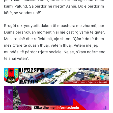
kam? Pafund. Sa përdor në rrjete? Asnjë. Do e përdorim
këtë, se vendos unë”.
Rrugët e kryeqytetit duken të mbushura me zhurmë, por
Duma përshkruan momentin si një çast “gjysmë të qetë”.
Mes ironisë dhe reflektimit, ajo shton: “Çfarë do të them
më? Çfarë të duash thuaj, vetëm thuaj. Vetëm më jep
mundësi të përdor rrjete sociale. Nejse, s’kam ndërmend
të shaj veten”.