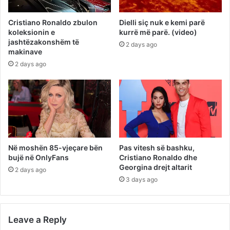
Cristiano Ronaldo zbulon
Dielli siç nuk e kemi parë
koleksionin e
kurrë më parë. (video)
jashtëzakonshëm të
2 days ago
makinave
2 days ago
Në moshën 85-vjeçare bën
Pas vitesh së bashku,
bujë në OnlyFans
Cristiano Ronaldo dhe
Georgina drejt altarit
2 days ago
3 days ago
Leave a Reply