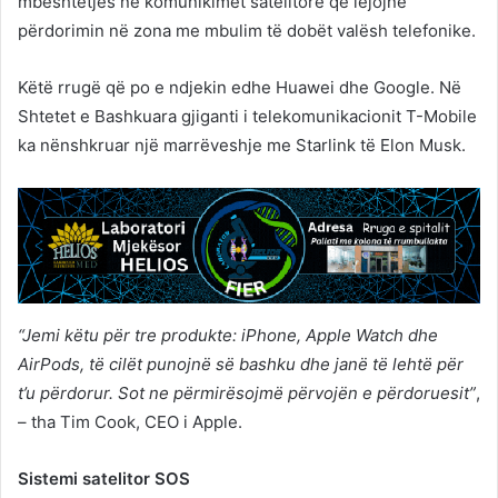
mbështetjes në komunikimet satelitore që lejojnë
përdorimin në zona me mbulim të dobët valësh telefonike.
Këtë rrugë që po e ndjekin edhe Huawei dhe Google. Në
Shtetet e Bashkuara gjiganti i telekomunikacionit T-Mobile
ka nënshkruar një marrëveshje me Starlink të Elon Musk.
“Jemi këtu për tre produkte: iPhone, Apple Watch dhe
AirPods, të cilët punojnë së bashku dhe janë të lehtë për
t’u përdorur. Sot ne përmirësojmë përvojën e përdoruesit”
,
– tha Tim Cook, CEO i Apple.
Sistemi satelitor SOS