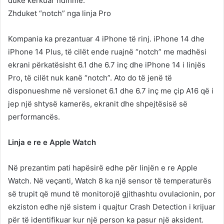
duke kërkuar ndihmë.
Zhduket “notch” nga linja Pro
Kompania ka prezantuar 4 iPhone të rinj. iPhone 14 dhe
iPhone 14 Plus, të cilët ende ruajnë “notch” me madhësi
ekrani përkatësisht 6.1 dhe 6.7 inç dhe iPhone 14 i linjës
Pro, të cilët nuk kanë “notch”. Ato do të jenë të
disponueshme në versionet 6.1 dhe 6.7 inç me çip A16 që i
jep një shtysë kamerës, ekranit dhe shpejtësisë së
performancës.
Linja e re e Apple Watch
Në prezantim pati hapësirë edhe për linjën e re Apple
Watch. Në veçanti, Watch 8 ka një sensor të temperaturës
së trupit që mund të monitorojë gjithashtu ovulacionin, por
ekziston edhe një sistem i quajtur Crash Detection i krijuar
për të identifikuar kur një person ka pasur një aksident.