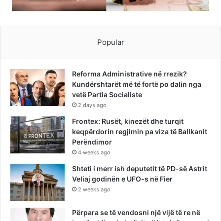
Popular
Reforma Administrative në rrezik?
Kundërshtarët më të fortë po dalin nga
vetë Partia Socialiste
2 days ago
Frontex: Rusët, kinezët dhe turqit
keqpërdorin regjimin pa viza të Ballkanit
Perëndimor
4 weeks ago
Shteti i merr ish deputetit të PD-së Astrit
Veliaj godinën e UFO-s në Fier
2 weeks ago
Përpara se të vendosni një vijë të re në