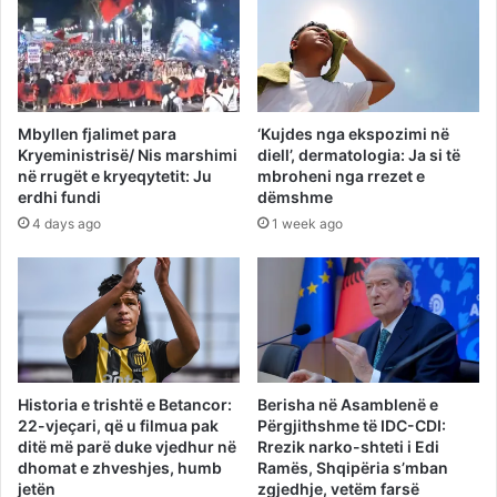
Mbyllen fjalimet para
‘Kujdes nga ekspozimi në
Kryeministrisë/ Nis marshimi
diell’, dermatologia: Ja si të
në rrugët e kryeqytetit: Ju
mbroheni nga rrezet e
erdhi fundi
dëmshme
4 days ago
1 week ago
Historia e trishtë e Betancor:
Berisha në Asamblenë e
22-vjeçari, që u filmua pak
Përgjithshme të IDC-CDI:
ditë më parë duke vjedhur në
Rrezik narko-shteti i Edi
dhomat e zhveshjes, humb
Ramës, Shqipëria s’mban
jetën
zgjedhje, vetëm farsë