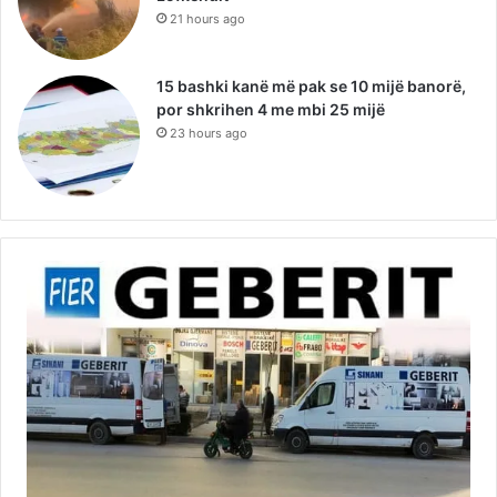
21 hours ago
15 bashki kanë më pak se 10 mijë banorë,
por shkrihen 4 me mbi 25 mijë
23 hours ago