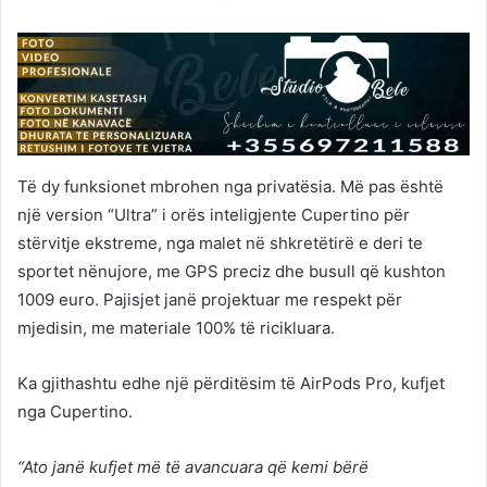
Të dy funksionet mbrohen nga privatësia. Më pas është
një version “Ultra” i orës inteligjente Cupertino për
stërvitje ekstreme, nga malet në shkretëtirë e deri te
sportet nënujore, me GPS preciz dhe busull që kushton
1009 euro. Pajisjet janë projektuar me respekt për
mjedisin, me materiale 100% të ricikluara.
Ka gjithashtu edhe një përditësim të AirPods Pro, kufjet
nga Cupertino.
“Ato janë kufjet më të avancuara që kemi bërë