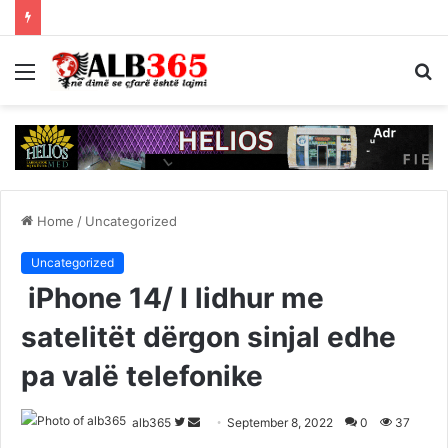
Menu
S
fo
Home
/
Uncategorized
Uncategorized
iPhone 14/ I lidhur me
satelitët dërgon sinjal edhe
pa valë telefonike
Follow
Send
alb365
September 8, 2022
0
37
on
an