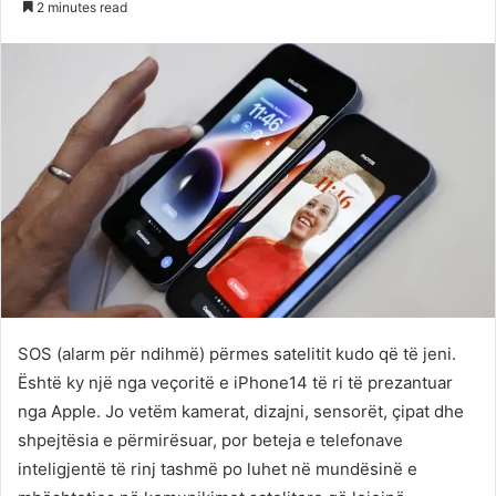
2 minutes read
Twitter
email
SOS (alarm për ndihmë) përmes satelitit kudo që të jeni.
Është ky një nga veçoritë e iPhone14 të ri të prezantuar
nga Apple. Jo vetëm kamerat, dizajni, sensorët, çipat dhe
shpejtësia e përmirësuar, por beteja e telefonave
inteligjentë të rinj tashmë po luhet në mundësinë e