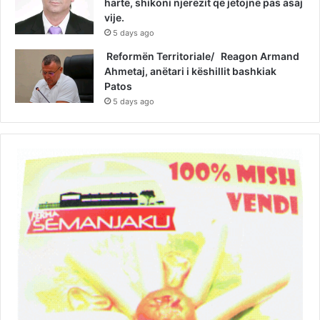
hartë, shikoni njerëzit që jetojnë pas asaj
vije.
5 days ago
Reformën Territoriale/ Reagon Armand
Ahmetaj, anëtari i këshillit bashkiak
Patos
5 days ago