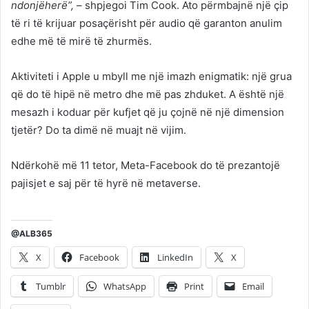
ndonjëherë”,
– shpjegoi Tim Cook. Ato përmbajnë një çip
të ri të krijuar posaçërisht për audio që garanton anulim
edhe më të mirë të zhurmës.
Aktiviteti i Apple u mbyll me një imazh enigmatik: një grua
që do të hipë në metro dhe më pas zhduket. A është një
mesazh i koduar për kufjet që ju çojnë në një dimension
tjetër? Do ta dimë në muajt në vijim.
Ndërkohë më 11 tetor, Meta-Facebook do të prezantojë
pajisjet e saj për të hyrë në metaverse.
@ALB365
X
Facebook
LinkedIn
X
Tumblr
WhatsApp
Print
Email