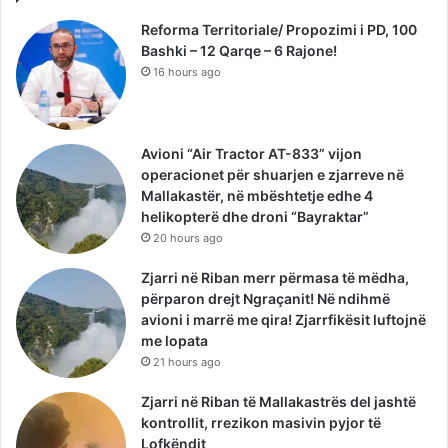
Reforma Territoriale/ Propozimi i PD, 100
Bashki – 12 Qarqe – 6 Rajone!
16 hours ago
Avioni “Air Tractor AT-833” vijon
operacionet për shuarjen e zjarreve në
Mallakastër, në mbështetje edhe 4
helikopterë dhe droni “Bayraktar”
20 hours ago
Zjarri në Riban merr përmasa të mëdha,
përparon drejt Ngraçanit! Në ndihmë
avioni i marrë me qira! Zjarrfikësit luftojnë
me lopata
21 hours ago
Zjarri në Riban të Mallakastrës del jashtë
kontrollit, rrezikon masivin pyjor të
Lofkëndit