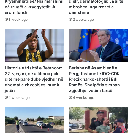
Kryeministrisë/ Nis marshimi
diell’, dermatologia: Ja si të
në rrugët e kryeqytetit: Ju
mbroheni nga rrezet e
erdhi fundi
dëmshme
1 week ago
2 weeks ago
Historia e trishtë e Betancor:
Berisha në Asamblenë e
22-vjeçari, që u filmua pak
Përgjithshme të IDC-CDI:
ditë më parë duke vjedhur në
Rrezik narko-shteti i Edi
dhomat e zhveshjes, humb
Ramës, Shqipëria s’mban
jetën
zgjedhje, vetëm farsë
2 weeks ago
4 weeks ago