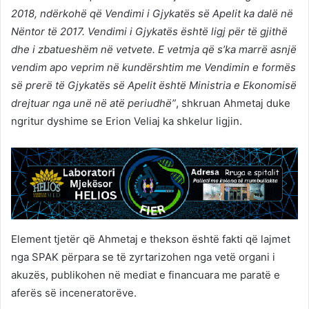
2018, ndërkohë që Vendimi i Gjykatës së Apelit ka dalë në
Nëntor të 2017. Vendimi i Gjykatës është ligj për të gjithë
dhe i zbatueshëm në vetvete. E vetmja që s’ka marrë asnjë
vendim apo veprim në kundërshtim me Vendimin e formës
së prerë të Gjykatës së Apelit është Ministria e Ekonomisë
drejtuar nga unë në atë periudhë”
, shkruan Ahmetaj duke
ngritur dyshime se Erion Veliaj ka shkelur ligjin.
Element tjetër që Ahmetaj e thekson është fakti që lajmet
nga SPAK përpara se të zyrtarizohen nga vetë organi i
akuzës, publikohen në mediat e financuara me paratë e
aferës së inceneratorëve.