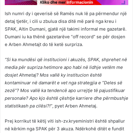
Ish numri dy i qeverisë së Ramës nuk lë pa përmendur një
detaj tjetër, i cili u zbulua disa ditë më parë nga kreu i
SPAK, Altin Dumani, gjatë një takimi informal me gazetarë.
Dumani iu ka thënë gazetarëve “off record” se për dosjen
e Arben Ahmetajt do të ketë surpriza.
“Si ka mundësi që institucioni i akuzës, SPAK, shprehet në
media për supriza hetimore apo habi në lidhje vetëm me
dosjet Ahmetaj? Mos vallë ky institucion është
kontaminuar në damarët e vet nga strategjia e ”Deles së
zezë”? Mos vallë ka tendencë apo urrejtje të pajustifikuar
personale? Apo kjo është çështje karriere dhe përmbushje
statistikash pa cilësi?!”
, pyet Arben Ahmetaj.
Prej korrikut të këtij viti ish-zv.kryeministri është shpallur
në kërkim nga SPAK për 3 akuza. Ndërkohë ditët e fundit