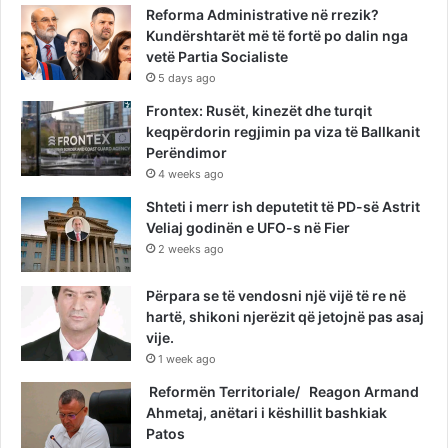
Reforma Administrative në rrezik?
Kundërshtarët më të fortë po dalin nga
vetë Partia Socialiste
5 days ago
Frontex: Rusët, kinezët dhe turqit
keqpërdorin regjimin pa viza të Ballkanit
Perëndimor
4 weeks ago
Shteti i merr ish deputetit të PD-së Astrit
Veliaj godinën e UFO-s në Fier
2 weeks ago
Përpara se të vendosni një vijë të re në
hartë, shikoni njerëzit që jetojnë pas asaj
vije.
1 week ago
Reformën Territoriale/ Reagon Armand
Ahmetaj, anëtari i këshillit bashkiak
Patos