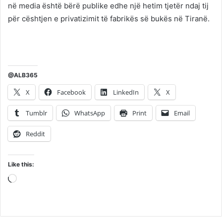
në media është bërë publike edhe një hetim tjetër ndaj tij
për cështjen e privatizimit të fabrikës së bukës në Tiranë.
@ALB365
X
Facebook
LinkedIn
X
Tumblr
WhatsApp
Print
Email
Reddit
Like this:
Loading…