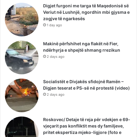
Digjet furgoni me targa të Maqedonisë së
Veriut në Lushnjë, ngordhin mbi gjysma e
zogjve të ngarkesës
1 day ago
Makinë përfshihet nga flakët në Fier,
ndërhyrja e shpejtë shmang rrezikun
2 days ago
Socialistët e Divjakës sfidojnë Ramën –
Digjen teserat e PS-së në protestë (video)
2 days ago
Roskovec/ Detaje të reja për vdekjen e 69-
vjeçarit pas konfliktit mes dy familjeve,
pritet ekspertiza mjeko-ligjore (foto e