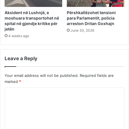
Aksident në Lushnjë, e
Përshkallëzohet tensioni
moshuara transportohet në
para Parlamentit, policia
spital në gjendje kritike për
arreston Dritan Goxhajn
jetën
June 30, 2026
4 weeks ago
Leave a Reply
Your email address will not be published.
Required fields are
marked
*
C
o
m
m
e