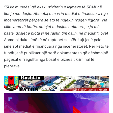
“Si ka mundësi që ekskluzivitetin e lajmeve të SPAK në
lidhje me dosjet Ahmetaj e marrin mediat e financuara nga
inceneratorët përpara se ato të ndjekin rrugën ligjore? Në
cilin vend të botës, detajet e dosjes hetimore, e jo më
pastaj dosjet e plota si në rastin tim dalin, në media?”,
pyet
Ahmetaj duke lënë të nëkuptohet se afër kujt janë pale
janë sot mediat e financuara nga inceneratorët. Për këto të
fundit janë publikuar një serë dokumentesh që dëshmojnë
pagesat e rregullta nga bosët e biznesit kriminal të
plehrave.