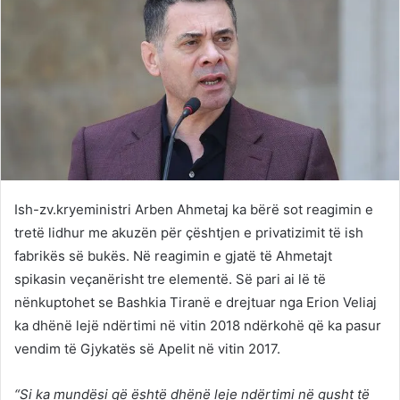
Ish-zv.kryeministri Arben Ahmetaj ka bërë sot reagimin e
tretë lidhur me akuzën për çështjen e privatizimit të ish
fabrikës së bukës. Në reagimin e gjatë të Ahmetajt
spikasin veçanërisht tre elementë. Së pari ai lë të
nënkuptohet se Bashkia Tiranë e drejtuar nga Erion Veliaj
ka dhënë lejë ndërtimi në vitin 2018 ndërkohë që ka pasur
vendim të Gjykatës së Apelit në vitin 2017.
“Si ka mundësi që është dhënë leje ndërtimi në gusht të