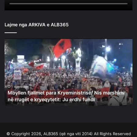
Lajme nga ARKIVA e ALB365
Mbyllen
fjalimet
para
Kryeministrisë/
Nis
marshimi
në
rrugët
1 week ago
Mbyllen fjalimet para Kryeministrisë/ Nis marshimi
e
në rrugët e kryeqytetit: Ju erdhi fundi
kryeqytetit:
Ju
erdhi
fundi
© Copyright 2026, ALB365 (që nga viti 2014) All Rights Reserved