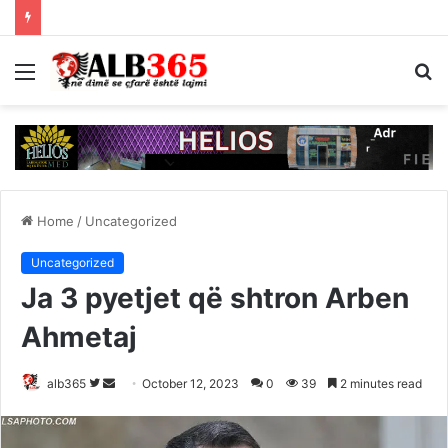
Menu
S
fo
Home
/
Uncategorized
Uncategorized
Ja 3 pyetjet që shtron Arben
Ahmetaj
Follow
Send
alb365
October 12, 2023
0
39
2 minutes read
on
an
Twitter
email