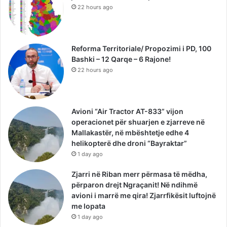
22 hours ago
Reforma Territoriale/ Propozimi i PD, 100
Bashki – 12 Qarqe – 6 Rajone!
22 hours ago
Avioni “Air Tractor AT-833” vijon
operacionet për shuarjen e zjarreve në
Mallakastër, në mbështetje edhe 4
helikopterë dhe droni “Bayraktar”
1 day ago
Zjarri në Riban merr përmasa të mëdha,
përparon drejt Ngraçanit! Në ndihmë
avioni i marrë me qira! Zjarrfikësit luftojnë
me lopata
1 day ago