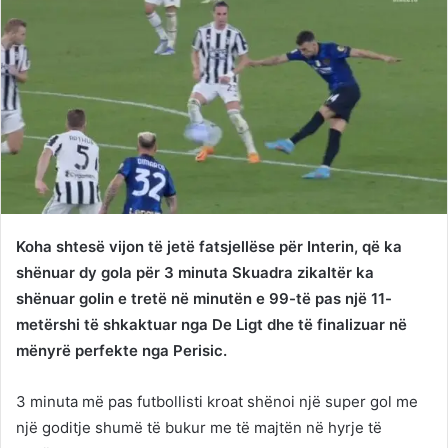
Koha shtesë vijon të jetë fatsjellëse për Interin, që ka
shënuar dy gola për 3 minuta Skuadra zikaltër ka
shënuar golin e tretë në minutën e 99-të pas një 11-
metërshi të shkaktuar nga De Ligt dhe të finalizuar në
mënyrë perfekte nga Perisic.
3 minuta më pas futbollisti kroat shënoi një super gol me
një goditje shumë të bukur me të majtën në hyrje të