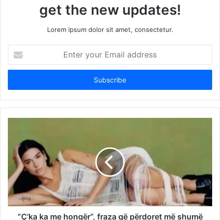
get the new updates!
Lorem ipsum dolor sit amet, consectetur.
Enter
your
Email
address
”Ç’ka ka me hongër”, fraza që përdoret më shumë