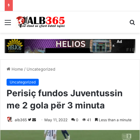
Menu
S
fo
Home
/
Uncategorized
Uncategorized
Perisiç fundos Juventussin
me 2 gola për 3 minuta
Follow
Send
alb365
May 11, 2022
0
41
Less than a minute
on
an
Twitter
email