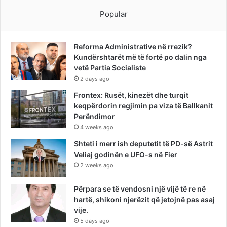
Popular
Reforma Administrative në rrezik?
Kundërshtarët më të fortë po dalin nga
vetë Partia Socialiste
2 days ago
Frontex: Rusët, kinezët dhe turqit
keqpërdorin regjimin pa viza të Ballkanit
Perëndimor
4 weeks ago
Shteti i merr ish deputetit të PD-së Astrit
Veliaj godinën e UFO-s në Fier
2 weeks ago
Përpara se të vendosni një vijë të re në
hartë, shikoni njerëzit që jetojnë pas asaj
vije.
5 days ago