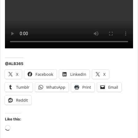
@ALB365
X
Facebook
LinkedIn
X
Tumblr
WhatsApp
Print
Email
Reddit
Like this:
Loading…