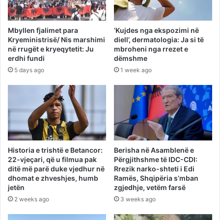
Mbyllen fjalimet para
‘Kujdes nga ekspozimi në
Kryeministrisë/ Nis marshimi
diell’, dermatologia: Ja si të
në rrugët e kryeqytetit: Ju
mbroheni nga rrezet e
erdhi fundi
dëmshme
5 days ago
1 week ago
Historia e trishtë e Betancor:
Berisha në Asamblenë e
22-vjeçari, që u filmua pak
Përgjithshme të IDC-CDI:
ditë më parë duke vjedhur në
Rrezik narko-shteti i Edi
dhomat e zhveshjes, humb
Ramës, Shqipëria s’mban
jetën
zgjedhje, vetëm farsë
2 weeks ago
3 weeks ago