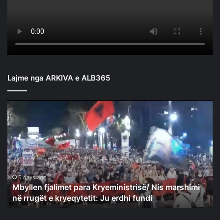
Lajme nga ARKIVA e ALB365
Mbyllen
fjalimet
para
Kryeministrisë/
Nis
marshimi
në
rrugët
5 days ago
Mbyllen fjalimet para Kryeministrisë/ Nis marshimi
e
në rrugët e kryeqytetit: Ju erdhi fundi
kryeqytetit:
Ju
erdhi