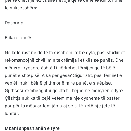
për të cilët njerëzit kanë nevojë që të qenë të lumtur dhe
të suksesshëm:
Dashuria.
Etika e punës.
Në këtë rast ne do të fokusohemi tek e dyta, pasi studimet
rekomandojnë zhvillimin tek fëmija i etikës së punës. Dhe
mënyra kryesore është t’i kërkohet fëmijës që të bëjë
punët e shtëpisë. A ka pengesa? Sigurisht, pasi fëmijët e
vegjël, nuk i bëjnë gjithmonë mirë punët e shtëpisë.
Gjithsesi këmbëngulni që ata t`i bëjnë në mënyrën e tyre.
Çështja nuk ka të bëjë vetëm me një dysheme të pastër,
por për ta mësuar fëmijën tuaj se si të ketë një jetë të
lumtur.
Mbani shpesh anën e tyre