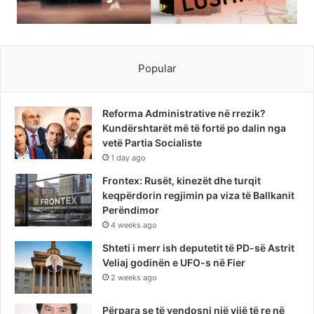
Popular
Reforma Administrative në rrezik?
Kundërshtarët më të fortë po dalin nga
vetë Partia Socialiste
1 day ago
Frontex: Rusët, kinezët dhe turqit
keqpërdorin regjimin pa viza të Ballkanit
Perëndimor
4 weeks ago
Shteti i merr ish deputetit të PD-së Astrit
Veliaj godinën e UFO-s në Fier
2 weeks ago
Përpara se të vendosni një vijë të re në