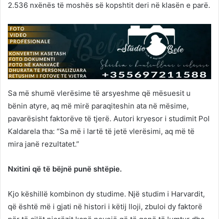
2.536 nxënës të moshës së kopshtit deri në klasën e parë.
Sa më shumë vlerësime të arsyeshme që mësuesit u
bënin atyre, aq më mirë paraqiteshin ata në mësime,
pavarësisht faktorëve të tjerë. Autori kryesor i studimit Pol
Kaldarela tha: “Sa më i lartë të jetë vlerësimi, aq më të
mira janë rezultatet.”
Nxitini që të bëjnë punë shtëpie.
Kjo këshillë kombinon dy studime. Një studim i Harvardit,
që është më i gjati në histori i këtij lloji, zbuloi dy faktorë