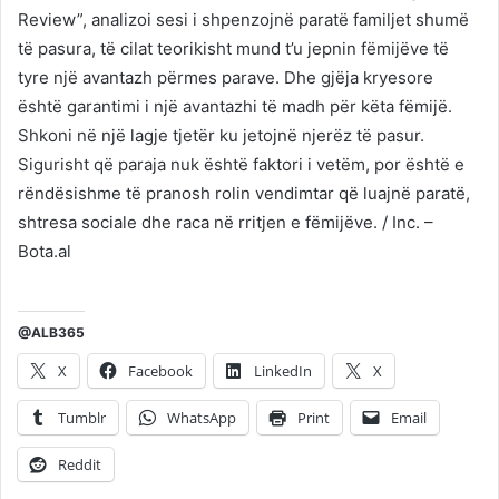
Review”, analizoi sesi i shpenzojnë paratë familjet shumë
të pasura, të cilat teorikisht mund t’u jepnin fëmijëve të
tyre një avantazh përmes parave. Dhe gjëja kryesore
është garantimi i një avantazhi të madh për këta fëmijë.
Shkoni në një lagje tjetër ku jetojnë njerëz të pasur.
Sigurisht që paraja nuk është faktori i vetëm, por është e
rëndësishme të pranosh rolin vendimtar që luajnë paratë,
shtresa sociale dhe raca në rritjen e fëmijëve. / Inc. –
Bota.al
@ALB365
X
Facebook
LinkedIn
X
Tumblr
WhatsApp
Print
Email
Reddit