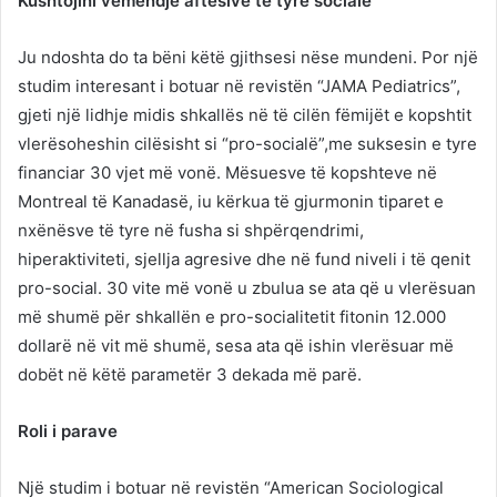
Kushtojini vëmendje aftësive të tyre sociale
Ju ndoshta do ta bëni këtë gjithsesi nëse mundeni. Por një
studim interesant i botuar në revistën “JAMA Pediatrics”,
gjeti një lidhje midis shkallës në të cilën fëmijët e kopshtit
vlerësoheshin cilësisht si “pro-socialë”,me suksesin e tyre
financiar 30 vjet më vonë. Mësuesve të kopshteve në
Montreal të Kanadasë, iu kërkua të gjurmonin tiparet e
nxënësve të tyre në fusha si shpërqendrimi,
hiperaktiviteti, sjellja agresive dhe në fund niveli i të qenit
pro-social. 30 vite më vonë u zbulua se ata që u vlerësuan
më shumë për shkallën e pro-socialitetit fitonin 12.000
dollarë në vit më shumë, sesa ata që ishin vlerësuar më
dobët në këtë parametër 3 dekada më parë.
Roli i parave
Një studim i botuar në revistën “American Sociological