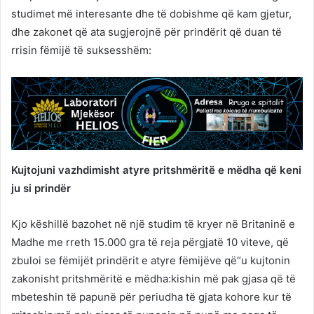
studimet më interesante dhe të dobishme që kam gjetur,
dhe zakonet që ata sugjerojnë për prindërit që duan të
rrisin fëmijë të suksesshëm:
Kujtojuni vazhdimisht atyre pritshmëritë e mëdha që keni
ju si prindër
Kjo këshillë bazohet në një studim të kryer në Britaninë e
Madhe me rreth 15.000 gra të reja përgjatë 10 viteve, që
zbuloi se fëmijët prindërit e atyre fëmijëve që“u kujtonin
zakonisht pritshmëritë e mëdha:kishin më pak gjasa që të
mbeteshin të papunë për periudha të gjata kohore kur të