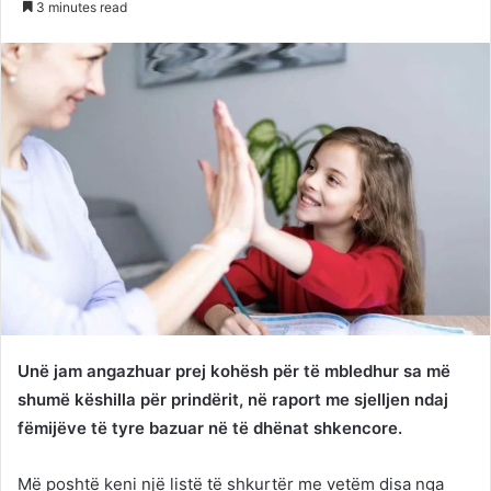
3 minutes read
Twitter
email
Unë jam angazhuar prej kohësh për të mbledhur sa më
shumë këshilla për prindërit, në raport me sjelljen ndaj
fëmijëve të tyre bazuar në të dhënat shkencore.
Më poshtë keni një listë të shkurtër me vetëm disa nga