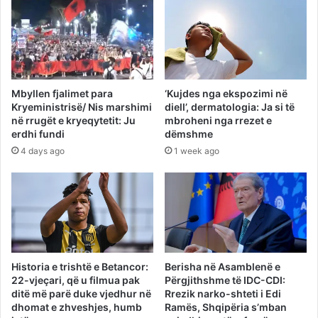
Mbyllen fjalimet para
‘Kujdes nga ekspozimi në
Kryeministrisë/ Nis marshimi
diell’, dermatologia: Ja si të
në rrugët e kryeqytetit: Ju
mbroheni nga rrezet e
erdhi fundi
dëmshme
4 days ago
1 week ago
Historia e trishtë e Betancor:
Berisha në Asamblenë e
22-vjeçari, që u filmua pak
Përgjithshme të IDC-CDI:
ditë më parë duke vjedhur në
Rrezik narko-shteti i Edi
dhomat e zhveshjes, humb
Ramës, Shqipëria s’mban