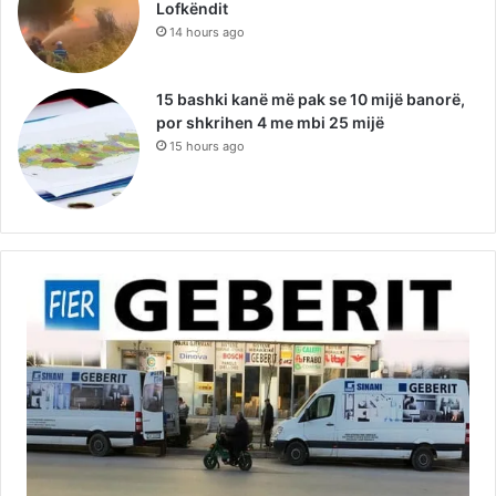
Lofkëndit
14 hours ago
15 bashki kanë më pak se 10 mijë banorë,
por shkrihen 4 me mbi 25 mijë
15 hours ago