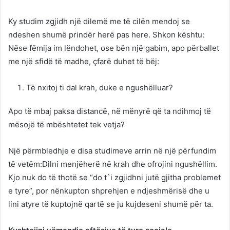
Ky studim zgjidh një dilemë me të cilën mendoj se
ndeshen shumë prindër herë pas here. Shkon kështu:
Nëse fëmija im lëndohet, ose bën një gabim, apo përballet
me një sfidë të madhe, çfarë duhet të bëj:
Të nxitoj ti dal krah, duke e ngushëlluar?
Apo të mbaj paksa distancë, në mënyrë që ta ndihmoj të
mësojë të mbështetet tek vetja?
Një përmbledhje e disa studimeve arrin në një përfundim
të vetëm:Dilni menjëherë në krah dhe ofrojini ngushëllim.
Kjo nuk do të thotë se “do t`i zgjidhni jutë gjitha problemet
e tyre”, por nënkupton shprehjen e ndjeshmërisë dhe u
lini atyre të kuptojnë qartë se ju kujdeseni shumë për ta.