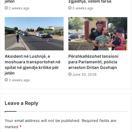
jetën
zgjedhje, vetëm farsë
2 weeks ago
3 weeks ago
Aksident në Lushnjë, e
Përshkallëzohet tensioni
moshuara transportohet në
para Parlamentit, policia
spital në gjendje kritike për
arreston Dritan Goxhajn
jetën
June 30, 2026
3 weeks ago
Leave a Reply
Your email address will not be published.
Required fields are
marked
*