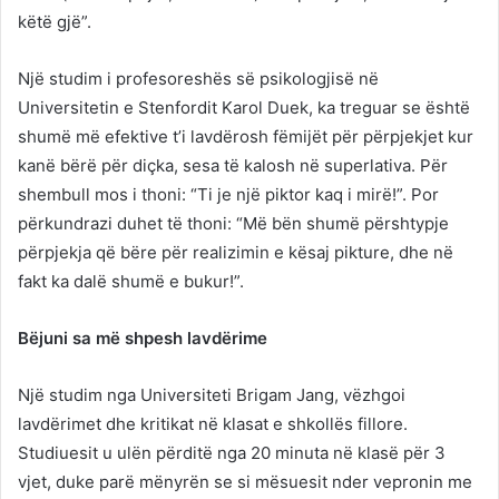
këtë gjë”.
Një studim i profesoreshës së psikologjisë në
Universitetin e Stenfordit Karol Duek, ka treguar se është
shumë më efektive t’i lavdërosh fëmijët për përpjekjet kur
kanë bërë për diçka, sesa të kalosh në superlativa. Për
shembull mos i thoni: “Ti je një piktor kaq i mirë!”. Por
përkundrazi duhet të thoni: “Më bën shumë përshtypje
përpjekja që bëre për realizimin e kësaj pikture, dhe në
fakt ka dalë shumë e bukur!”.
Bëjuni sa më shpesh lavdërime
Një studim nga Universiteti Brigam Jang, vëzhgoi
lavdërimet dhe kritikat në klasat e shkollës fillore.
Studiuesit u ulën përditë nga 20 minuta në klasë për 3
vjet, duke parë mënyrën se si mësuesit nder vepronin me