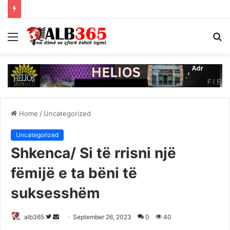
Menu
S
fo
Home
/
Uncategorized
Uncategorized
Shkenca/ Si të rrisni një
fëmijë e ta bëni të
suksesshëm
Follow
Send
alb365
September 26, 2023
0
40
on
an