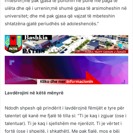
rriteshin;më pak gjasa të punonin në punë me paga të
ulëta dhe që i urrenin;më shumë gjasa të arsimoheshin në
universitet; dhe më pak gjasa që vajzat të mbeteshin
shtatzëna gjatë periudhës së adoleshencës.”
Lavdërojini në këtë mënyrë
Ndodh shpesh që prindërit i lavdërojnë fëmijët e tyre për
talentet që kanë me fjalë të tilla si: “Ti je kaq i zgjuar (ose i
talentuar). Ti je kaq i sjellshëm me njerëzit. Ti je vërtet i
fortë (ose i shpejtë, i shkathët). Me pak fjalë, mos e bëj