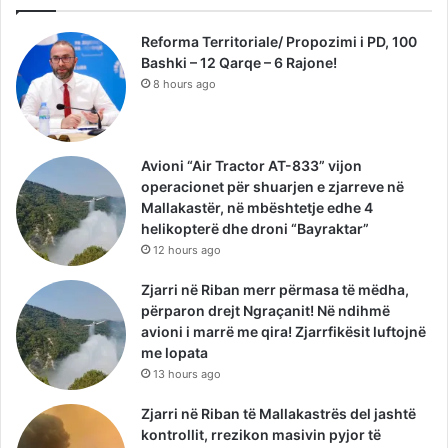
Reforma Territoriale/ Propozimi i PD, 100
Bashki – 12 Qarqe – 6 Rajone!
8 hours ago
Avioni “Air Tractor AT-833” vijon
operacionet për shuarjen e zjarreve në
Mallakastër, në mbështetje edhe 4
helikopterë dhe droni “Bayraktar”
12 hours ago
Zjarri në Riban merr përmasa të mëdha,
përparon drejt Ngraçanit! Në ndihmë
avioni i marrë me qira! Zjarrfikësit luftojnë
me lopata
13 hours ago
Zjarri në Riban të Mallakastrës del jashtë
kontrollit, rrezikon masivin pyjor të