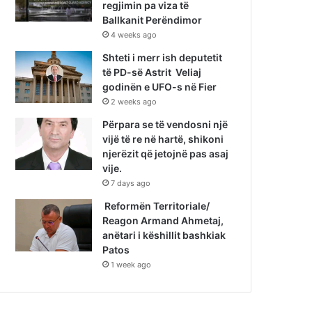
regjimin pa viza të
Ballkanit Perëndimor
4 weeks ago
Shteti i merr ish deputetit
të PD-së Astrit Veliaj
godinën e UFO-s në Fier
2 weeks ago
Përpara se të vendosni një
vijë të re në hartë, shikoni
njerëzit që jetojnë pas asaj
vije.
7 days ago
Reformën Territoriale/
Reagon Armand Ahmetaj,
anëtari i këshillit bashkiak
Patos
1 week ago