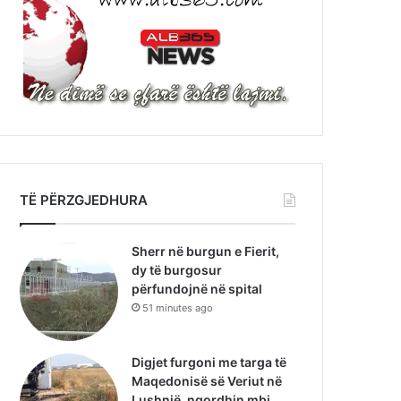
TË PËRZGJEDHURA
Sherr në burgun e Fierit,
dy të burgosur
përfundojnë në spital
51 minutes ago
Digjet furgoni me targa të
Maqedonisë së Veriut në
Lushnjë, ngordhin mbi