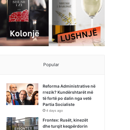
Popular
Reforma Administrative në
rrezik? Kundërshtarët më
të fortë po dalin nga vetë
Partia Socialiste
4 days ago
Frontex: Rusët, kinezët
dhe turqit keqpërdorin