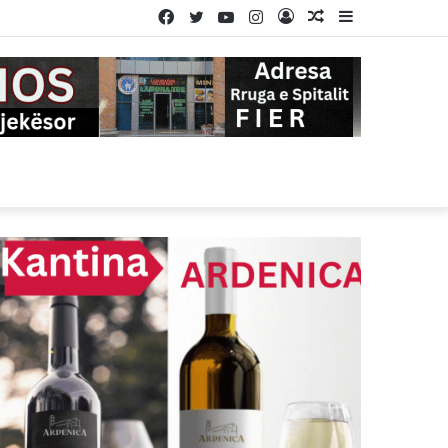
Facebook
Twitter
YouTube
Instagram
Log
Random
Sidebar
In
Article