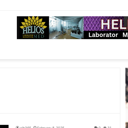
alb365
February 8, 2025
0
31