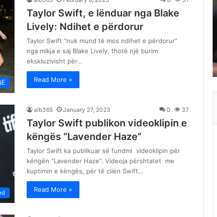
Taylor Swift, e lënduar nga Blake
Lively: Ndihet e përdorur
Taylor Swift “nuk mund të mos ndihet e përdorur”
nga mikja e saj Blake Lively, thotë një burim
ekskluzivisht për…
Read More »
NË
alb365
January 27, 2023
0
37
Taylor Swift publikon videoklipin e
këngës “Lavender Haze”
Taylor Swift ka publikuar së fundmi videoklipin për
këngën “Lavender Haze”. Videoja përshtatet me
kuptimin e këngës, për të cilën Swift…
Read More »
ed