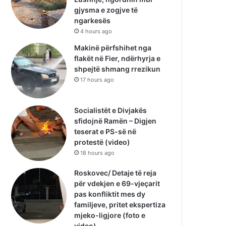
gjysma e zogjve të
ngarkesës
4 hours ago
Makinë përfshihet nga
flakët në Fier, ndërhyrja e
shpejtë shmang rrezikun
17 hours ago
Socialistët e Divjakës
sfidojnë Ramën – Digjen
teserat e PS-së në
protestë (video)
18 hours ago
Roskovec/ Detaje të reja
për vdekjen e 69-vjeçarit
pas konfliktit mes dy
familjeve, pritet ekspertiza
mjeko-ligjore (foto e
video)