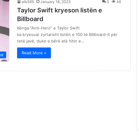
alb365
January 18, 2023
0
46
Taylor Swift kryeson listën e
Billboard
Kënga “Anti-Hero” e Taylor Swift
ka kryesuar zyrtarisht listën e 100 të Billboard-it për
tetë javë, duke e bërë atë hitin e…
Read More »
ed