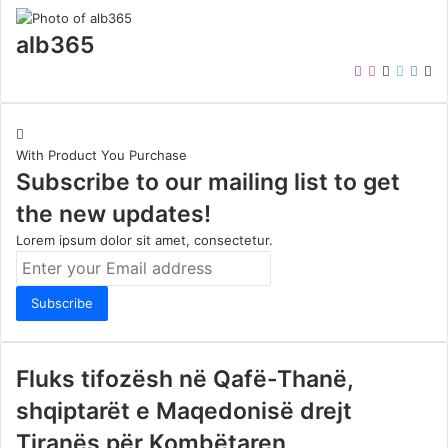
alb365
Instagram
YouTube
LinkedIn
Twitter
Face
We
With Product You Purchase
Subscribe to our mailing list to get
the new updates!
Lorem ipsum dolor sit amet, consectetur.
Enter
your
Email
address
Fluks tifozësh në Qafë-Thanë,
shqiptarët e Maqedonisë drejt
Tiranës për Kombëtaren