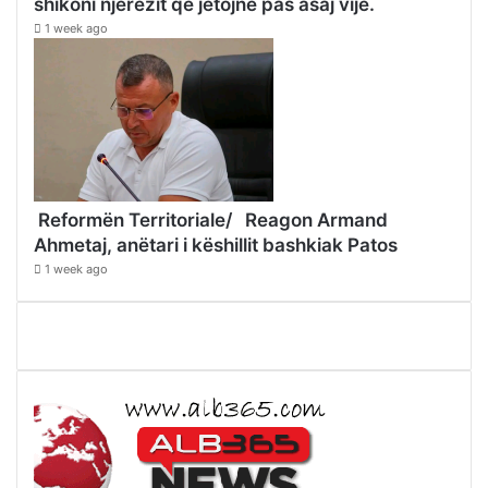
shikoni njerëzit që jetojnë pas asaj vije.
1 week ago
Reformën Territoriale/ Reagon Armand
Ahmetaj, anëtari i këshillit bashkiak Patos
1 week ago