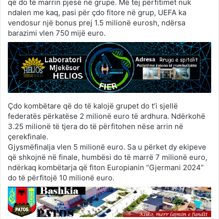
që do të marrin pjesë në grupe. Më tej përfitimet nuk
ndalen me kaq, pasi për çdo fitore në grup, UEFA ka
vendosur një bonus prej 1.5 milionë eurosh, ndërsa
barazimi vlen 750 mijë euro.
Çdo kombëtare që do të kalojë grupet do t’i sjellë
federatës përkatëse 2 milionë euro të ardhura. Ndërkohë
3.25 milionë të tjera do të përfitohen nëse arrin në
çerekfinale.
Gjysmëfinalja vlen 5 milionë euro. Sa u përket dy ekipeve
që shkojnë në finale, humbësi do të marrë 7 milionë euro,
ndërkaq kombëtarja që fiton Europianin “Gjermani 2024”
do të përfitojë 10 milionë euro.