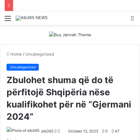
Menu
S
fo
Home
/
Uncategorized
Uncategorized
Zbulohet shuma që do të
përfitojë Shqipëria nëse
kualifikohet për në “Gjermani
2024”
Follow
Send
alb365
October 12, 2023
0
47
on
an