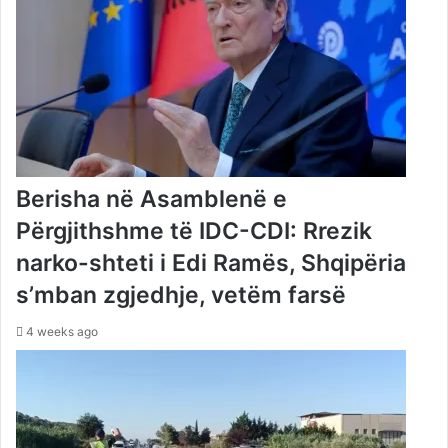
Berisha në Asamblenë e
Përgjithshme të IDC-CDI: Rrezik
narko-shteti i Edi Ramës, Shqipëria
s’mban zgjedhje, vetëm farsë
4 weeks ago