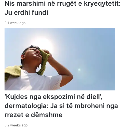
Nis marshimi në rrugët e kryeqytetit:
Ju erdhi fundi
1 week ago
‘Kujdes nga ekspozimi në diell’,
dermatologia: Ja si të mbroheni nga
rrezet e dëmshme
2 weeks ago