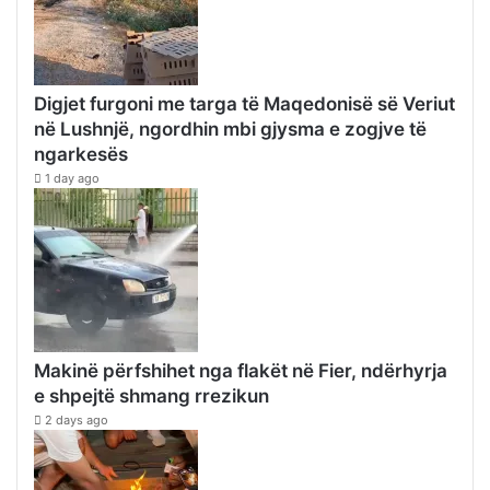
Digjet furgoni me targa të Maqedonisë së Veriut
në Lushnjë, ngordhin mbi gjysma e zogjve të
ngarkesës
1 day ago
Makinë përfshihet nga flakët në Fier, ndërhyrja
e shpejtë shmang rrezikun
2 days ago