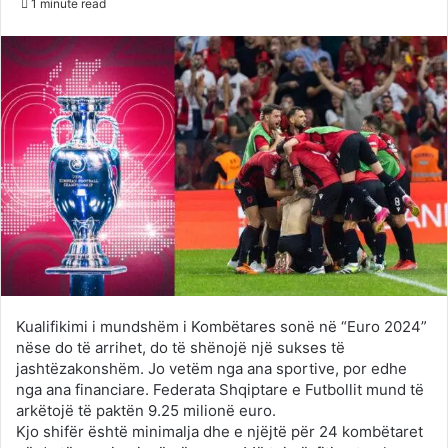
1 minute read
Twitter
email
Kualifikimi i mundshëm i Kombëtares sonë në “Euro 2024”
nëse do të arrihet, do të shënojë një sukses të
jashtëzakonshëm. Jo vetëm nga ana sportive, por edhe
nga ana financiare. Federata Shqiptare e Futbollit mund të
arkëtojë të paktën 9.25 milionë euro.
Kjo shifër është minimalja dhe e njëjtë për 24 kombëtaret