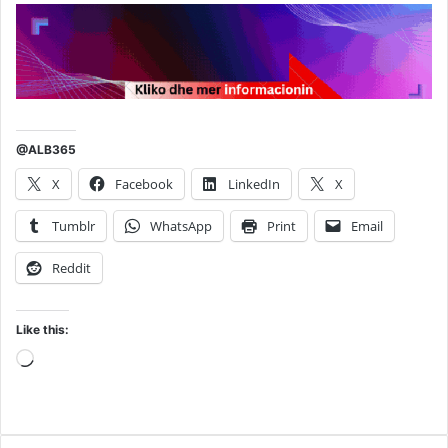
@ALB365
X
Facebook
LinkedIn
X
Tumblr
WhatsApp
Print
Email
Reddit
Like this:
Loading…