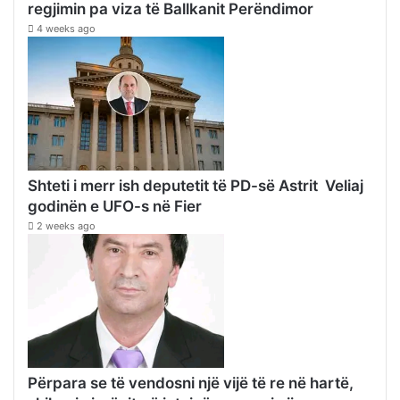
regjimin pa viza të Ballkanit Perëndimor
4 weeks ago
Shteti i merr ish deputetit të PD-së Astrit Veliaj
godinën e UFO-s në Fier
2 weeks ago
Përpara se të vendosni një vijë të re në hartë,