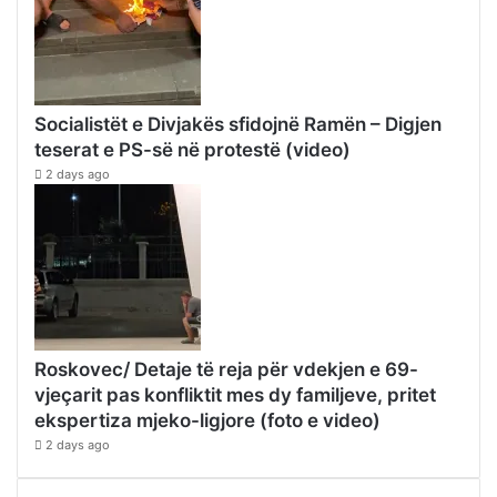
Socialistët e Divjakës sfidojnë Ramën – Digjen
teserat e PS-së në protestë (video)
2 days ago
Roskovec/ Detaje të reja për vdekjen e 69-
vjeçarit pas konfliktit mes dy familjeve, pritet
ekspertiza mjeko-ligjore (foto e video)
2 days ago