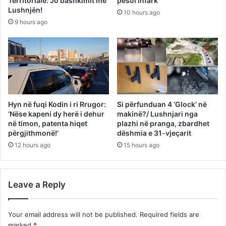
Territoriale: Jo bashkimit me
pësoi infark
Lushnjën!
10 hours ago
9 hours ago
Hyn në fuqi Kodin i ri Rrugor:
Si përfunduan 4 ‘Glock’ në
‘Nëse kapeni dy herë i dehur
makinë?/ Lushnjari nga
në timon, patenta hiqet
plazhi në pranga, zbardhet
përgjithmonë!’
dëshmia e 31-vjeçarit
12 hours ago
15 hours ago
Leave a Reply
Your email address will not be published.
Required fields are
marked
*