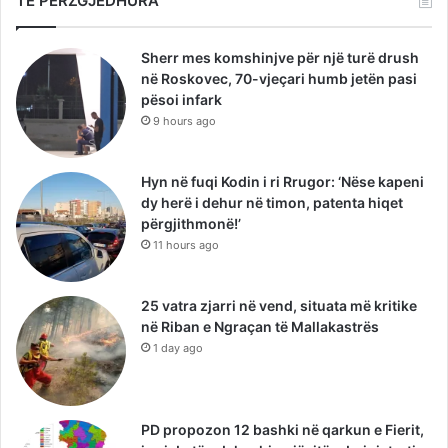
TË PËRZGJEDHURA
Sherr mes komshinjve për një turë drush
në Roskovec, 70-vjeçari humb jetën pasi
pësoi infark
9 hours ago
Hyn në fuqi Kodin i ri Rrugor: ‘Nëse kapeni
dy herë i dehur në timon, patenta hiqet
përgjithmonë!’
11 hours ago
25 vatra zjarri në vend, situata më kritike
në Riban e Ngraçan të Mallakastrës
1 day ago
PD propozon 12 bashki në qarkun e Fierit,