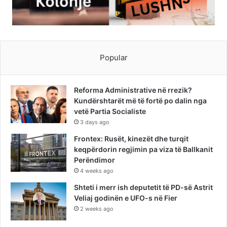
Popular
Reforma Administrative në rrezik?
Kundërshtarët më të fortë po dalin nga
vetë Partia Socialiste
3 days ago
Frontex: Rusët, kinezët dhe turqit
keqpërdorin regjimin pa viza të Ballkanit
Perëndimor
4 weeks ago
Shteti i merr ish deputetit të PD-së Astrit
Veliaj godinën e UFO-s në Fier
2 weeks ago