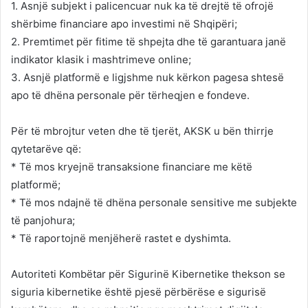
1. Asnjë subjekt i palicencuar nuk ka të drejtë të ofrojë
shërbime financiare apo investimi në Shqipëri;
2. Premtimet për fitime të shpejta dhe të garantuara janë
indikator klasik i mashtrimeve online;
3. Asnjë platformë e ligjshme nuk kërkon pagesa shtesë
apo të dhëna personale për tërheqjen e fondeve.
Për të mbrojtur veten dhe të tjerët, AKSK u bën thirrje
qytetarëve që:
* Të mos kryejnë transaksione financiare me këtë
platformë;
* Të mos ndajnë të dhëna personale sensitive me subjekte
të panjohura;
* Të raportojnë menjëherë rastet e dyshimta.
Autoriteti Kombëtar për Sigurinë Kibernetike thekson se
siguria kibernetike është pjesë përbërëse e sigurisë