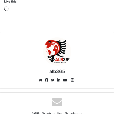
Like this:
Loading…
alb365
Instagram
Website
Facebook
Twitter
LinkedIn
YouTube
With Product You Purchase