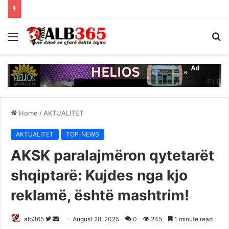
Menu
S
fo
Home
/
AKTUALITET
AKTUALITET
TOP-NEWS
AKSK paralajmëron qytetarët
shqiptarë: Kujdes nga kjo
reklamë, është mashtrim!
Follow
Send
alb365
August 28, 2025
0
245
1 minute read