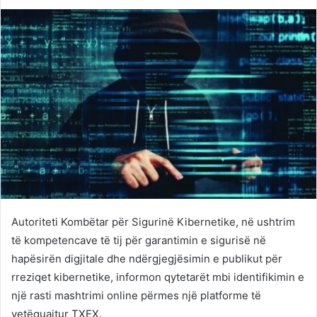
on
an
Twitter
email
Autoriteti Kombëtar për Sigurinë Kibernetike, në ushtrim
të kompetencave të tij për garantimin e sigurisë në
hapësirën digjitale dhe ndërgjegjësimin e publikut për
rreziqet kibernetike, informon qytetarët mbi identifikimin e
një rasti mashtrimi online përmes një platforme të
vetëquajtur TXEX.