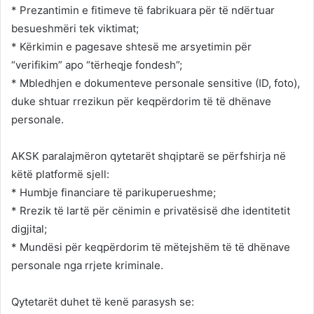
* Prezantimin e fitimeve të fabrikuara për të ndërtuar
besueshmëri tek viktimat;
* Kërkimin e pagesave shtesë me arsyetimin për
“verifikim” apo “tërheqje fondesh”;
* Mbledhjen e dokumenteve personale sensitive (ID, foto),
duke shtuar rrezikun për keqpërdorim të të dhënave
personale.
AKSK paralajmëron qytetarët shqiptarë se përfshirja në
këtë platformë sjell:
* Humbje financiare të parikuperueshme;
* Rrezik të lartë për cënimin e privatësisë dhe identitetit
digjital;
* Mundësi për keqpërdorim të mëtejshëm të të dhënave
personale nga rrjete kriminale.
Qytetarët duhet të kenë parasysh se: