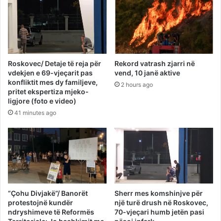
Roskovec/ Detaje të reja për
Rekord vatrash zjarri në
vdekjen e 69-vjeçarit pas
vend, 10 janë aktive
konfliktit mes dy familjeve,
2 hours ago
pritet ekspertiza mjeko-
ligjore (foto e video)
41 minutes ago
“Çohu Divjakë”/ Banorët
Sherr mes komshinjve për
protestojnë kundër
një turë drush në Roskovec,
ndryshimeve të Reformës
70-vjeçari humb jetën pasi