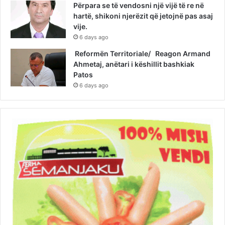
Përpara se të vendosni një vijë të re në
hartë, shikoni njerëzit që jetojnë pas asaj
vije.
6 days ago
Reformën Territoriale/ Reagon Armand
Ahmetaj, anëtari i këshillit bashkiak
Patos
6 days ago