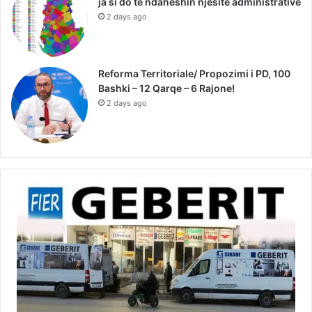
ja si do të ndaheshin njësitë administrative
2 days ago
Reforma Territoriale/ Propozimi i PD, 100
Bashki – 12 Qarqe – 6 Rajone!
2 days ago