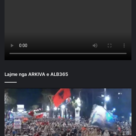
Lajme nga ARKIVA e ALB365
Mbyllen
fjalimet
para
Kryeministrisë/
Nis
marshimi
në
rrugët
5 days ago