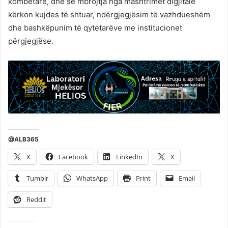
kombëtare, dhe se mbrojtja nga mashtrimet digjitale
kërkon kujdes të shtuar, ndërgjegjësim të vazhdueshëm
dhe bashkëpunim të qytetarëve me institucionet
përgjegjëse.
@ALB365
X
Facebook
LinkedIn
X
Tumblr
WhatsApp
Print
Email
Reddit