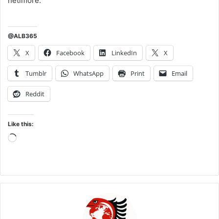
hetimore.
@ALB365
X
Facebook
LinkedIn
X
Tumblr
WhatsApp
Print
Email
Reddit
Like this:
Loading…