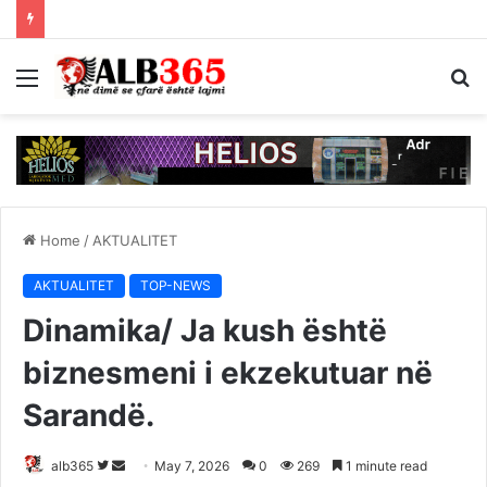
Menu
S
fo
Home
/
AKTUALITET
AKTUALITET
TOP-NEWS
Dinamika/ Ja kush është
biznesmeni i ekzekutuar në
Sarandë.
Follow
Send
alb365
May 7, 2026
0
269
1 minute read