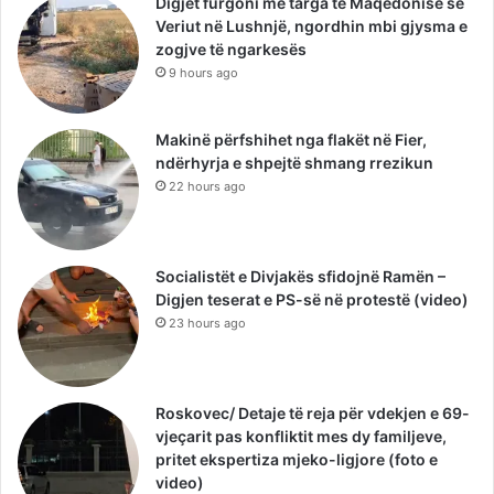
Digjet furgoni me targa të Maqedonisë së
Veriut në Lushnjë, ngordhin mbi gjysma e
zogjve të ngarkesës
9 hours ago
Makinë përfshihet nga flakët në Fier,
ndërhyrja e shpejtë shmang rrezikun
22 hours ago
Socialistët e Divjakës sfidojnë Ramën –
Digjen teserat e PS-së në protestë (video)
23 hours ago
Roskovec/ Detaje të reja për vdekjen e 69-
vjeçarit pas konfliktit mes dy familjeve,
pritet ekspertiza mjeko-ligjore (foto e
video)