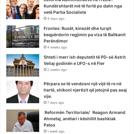
Kundërshtarët më të fortë po dalin nga
vetë Partia Socialiste
4 days ago
Frontex: Rusët, kinezët dhe turqit
keqpërdorin regjimin pa viza të Ballkanit
Perëndimor
4 weeks ago
Shteti i merr ish deputetit të PD-së Astrit
Veliaj godinën e UFO-s në Fier
2 weeks ago
Përpara se të vendosni një vijë të re në
hartë, shikoni njerëzit që jetojnë pas asaj
vije.
7 days ago
Reformën Territoriale/ Reagon Armand
Ahmetaj, anëtari i këshillit bashkiak
Patos
1 week ago