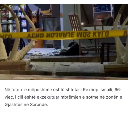
on
an
Twitter
email
Në foton e mëposhtme është shtetasi Rexhep Ismaili, 66-
vjeç, i cili është ekzekutuar mbrëmjen e sotme në zonën e
Gjashtës në Sarandë.