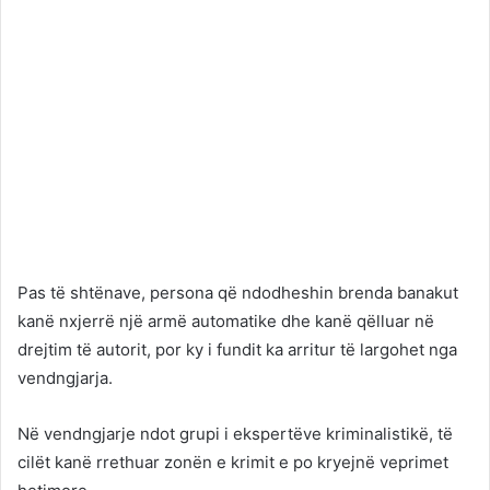
Pas të shtënave, persona që ndodheshin brenda banakut
kanë nxjerrë një armë automatike dhe kanë qëlluar në
drejtim të autorit, por ky i fundit ka arritur të largohet nga
vendngjarja.
Në vendngjarje ndot grupi i ekspertëve kriminalistikë, të
cilët kanë rrethuar zonën e krimit e po kryejnë veprimet