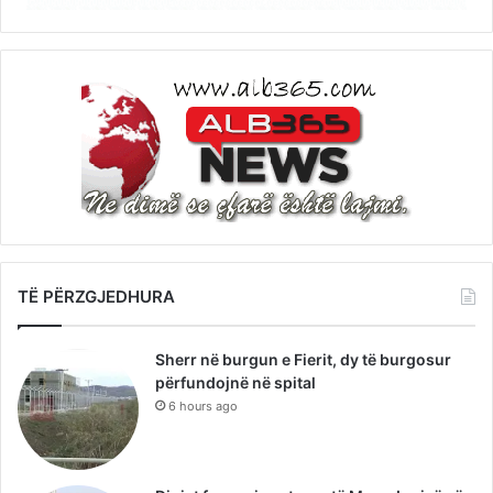
TË PËRZGJEDHURA
Sherr në burgun e Fierit, dy të burgosur
përfundojnë në spital
6 hours ago