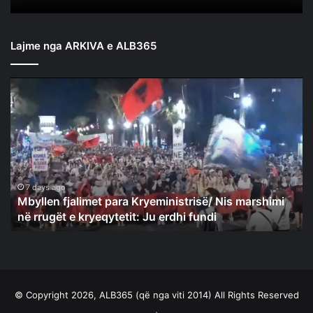
Lajme nga ARKIVA e ALB365
Mbyllen
fjalimet
para
Kryeministrisë/
Nis
marshimi
në
rrugët
7 days ago
Mbyllen fjalimet para Kryeministrisë/ Nis marshimi
e
në rrugët e kryeqytetit: Ju erdhi fundi
kryeqytetit:
Ju
erdhi
fundi
© Copyright 2026, ALB365 (që nga viti 2014) All Rights Reserved