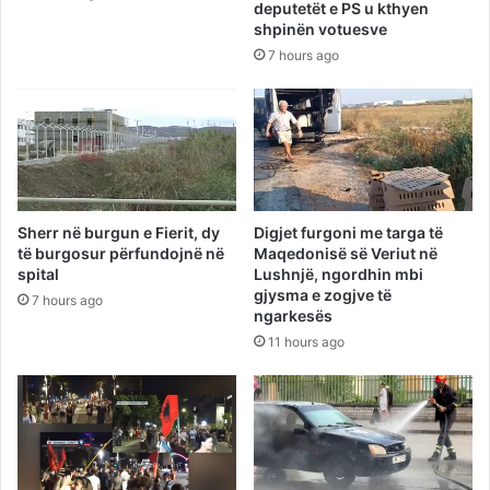
deputetët e PS u kthyen
shpinën votuesve
7 hours ago
Sherr në burgun e Fierit, dy
Digjet furgoni me targa të
të burgosur përfundojnë në
Maqedonisë së Veriut në
spital
Lushnjë, ngordhin mbi
gjysma e zogjve të
7 hours ago
ngarkesës
11 hours ago