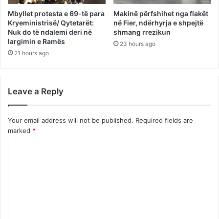
Mbyllet protesta e 69-të para
Makinë përfshihet nga flakët
Kryeministrisë/ Qytetarët:
në Fier, ndërhyrja e shpejtë
Nuk do të ndalemi deri në
shmang rrezikun
largimin e Ramës
23 hours ago
21 hours ago
Leave a Reply
Your email address will not be published.
Required fields are
marked
*
C
o
m
m
e