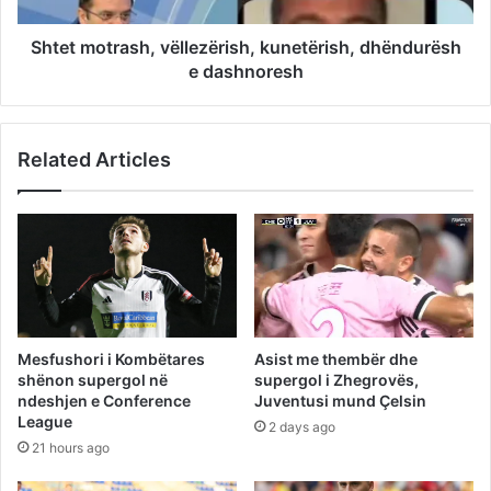
Shtet motrash, vëllezërish, kunetërish, dhëndurësh
e dashnoresh
Related Articles
Mesfushori i Kombëtares
Asist me thembër dhe
shënon supergol në
supergol i Zhegrovës,
ndeshjen e Conference
Juventusi mund Çelsin
League
2 days ago
21 hours ago