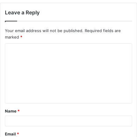
Leave a Reply
Your email address will not be published.
Required fields are
marked
*
C
o
m
m
e
n
t
Name
*
*
Email
*