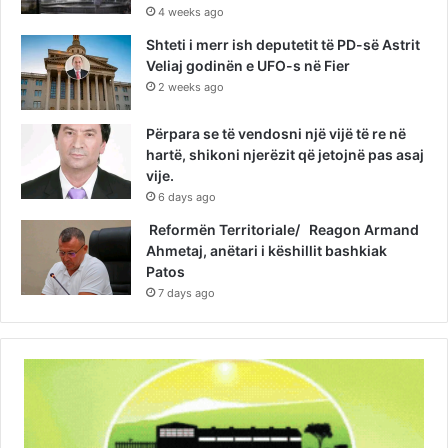
4 weeks ago
Shteti i merr ish deputetit të PD-së Astrit
Veliaj godinën e UFO-s në Fier
2 weeks ago
Përpara se të vendosni një vijë të re në
hartë, shikoni njerëzit që jetojnë pas asaj
vije.
6 days ago
Reformën Territoriale/ Reagon Armand
Ahmetaj, anëtari i këshillit bashkiak
Patos
7 days ago