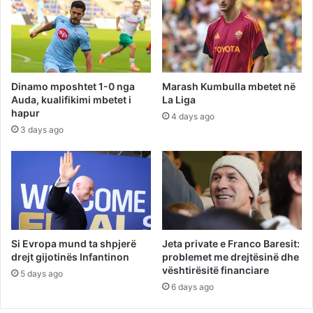
Dinamo mposhtet 1-0 nga
Marash Kumbulla mbetet në
Auda, kualifikimi mbetet i
La Liga
hapur
4 days ago
3 days ago
Si Evropa mund ta shpjerë
Jeta private e Franco Baresit:
drejt gijotinës Infantinon
problemet me drejtësinë dhe
vështirësitë financiare
5 days ago
6 days ago