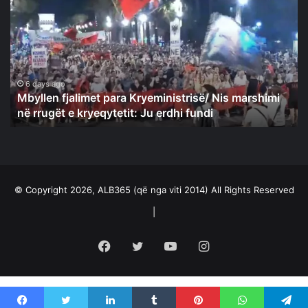
para
Kryeministrisë/
Nis
marshimi
në
rrugët
6 days ago
Mbyllen fjalimet para Kryeministrisë/ Nis marshimi
e
në rrugët e kryeqytetit: Ju erdhi fundi
kryeqytetit:
Ju
erdhi
fundi
© Copyright 2026, ALB365 (që nga viti 2014) All Rights Reserved
|
Facebook
Twitter
YouTube
Instagram