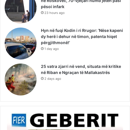
në Roskovec, 70-vjeçari humb jetën pasi
pësoi infark
23 hours ago
Hyn në fuqi Kodin i ri Rrugor: ‘Nëse kapeni
dy herë i dehur në timon, patenta hiqet
përgjithmonë!’
1 day ago
25 vatra zjarri në vend, situata më kritike
në Riban e Ngraçan të Mallakastrës
2 days ago