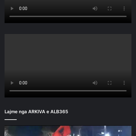
Lajme nga ARKIVA e ALB365
Mbyllen
fjalimet