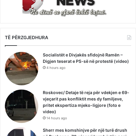
TË PËRZGJEDHURA
Socialistët e Divjakës sfidojnë Ramën –
Digjen teserat e PS-së në protestë (video)
4 hours ago
Roskovec/ Detaje të reja për vdekjen e 69-
vjeçarit pas konfliktit mes dy familjeve,
pritet ekspertiza mjeko-ligjore (foto e
video)
14 hours ago
Sherr mes komshinjve për një turë drush