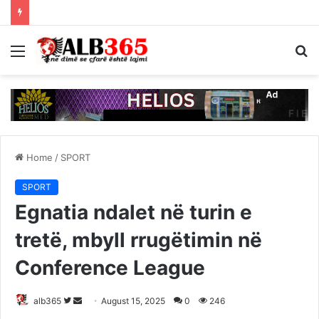
Menu
S
fo
Home
/
SPORT
SPORT
Egnatia ndalet në turin e
tretë, mbyll rrugëtimin në
Conference League
Follow
Send
alb365
August 15, 2025
0
246
on
an