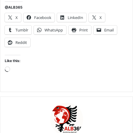
@ALB365
X
Facebook
LinkedIn
X
Tumblr
WhatsApp
Print
Email
Reddit
Like this:
Loading…