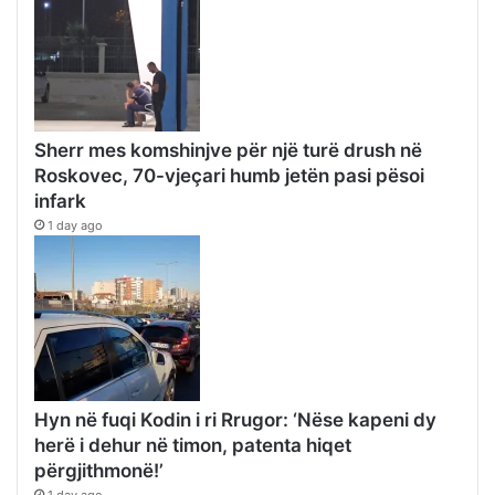
Sherr mes komshinjve për një turë drush në
Roskovec, 70-vjeçari humb jetën pasi pësoi
infark
1 day ago
Hyn në fuqi Kodin i ri Rrugor: ‘Nëse kapeni dy
herë i dehur në timon, patenta hiqet
përgjithmonë!’