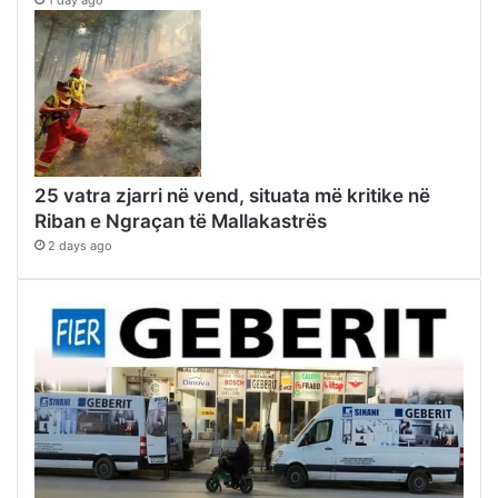
1 day ago
25 vatra zjarri në vend, situata më kritike në
Riban e Ngraçan të Mallakastrës
2 days ago