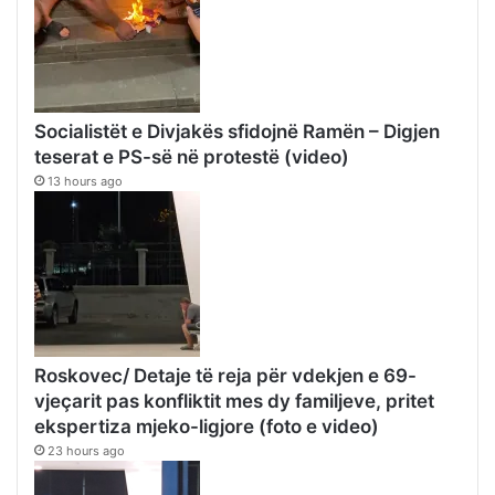
Socialistët e Divjakës sfidojnë Ramën – Digjen
teserat e PS-së në protestë (video)
13 hours ago
Roskovec/ Detaje të reja për vdekjen e 69-
vjeçarit pas konfliktit mes dy familjeve, pritet
ekspertiza mjeko-ligjore (foto e video)
23 hours ago