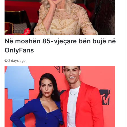
Në moshën 85-vjeçare bën bujë në
OnlyFans
2 days ago