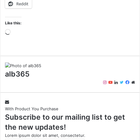
Reddit
Like this:
Loading…
alb365
Instagram
YouTube
LinkedIn
Twitter
Face
We
With Product You Purchase
Subscribe to our mailing list to get
the new updates!
Lorem ipsum dolor sit amet, consectetur.