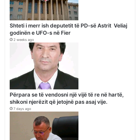
Shteti i merr ish deputetit të PD-së Astrit Veliaj
godinën e UFO-s në Fier
2 weeks ago
Përpara se të vendosni një vijë të re në hartë,
shikoni njerëzit që jetojnë pas asaj vije.
7 days ago