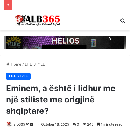
Menu
S
fo
Home
/
LIFE STYLE
LIFE STYLE
Eminem, a është i lidhur me
një stiliste me origjinë
shqiptare?
Follow
Send
alb365
October 18, 2025
0
243
1 minute read