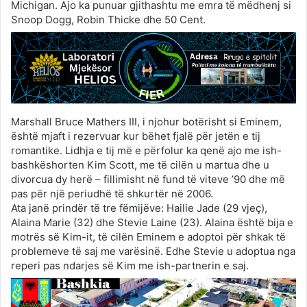
Michigan. Ajo ka punuar gjithashtu me emra të mëdhenj si
Snoop Dogg, Robin Thicke dhe 50 Cent.
Marshall Bruce Mathers III, i njohur botërisht si Eminem,
është mjaft i rezervuar kur bëhet fjalë për jetën e tij
romantike. Lidhja e tij më e përfolur ka qenë ajo me ish-
bashkëshorten Kim Scott, me të cilën u martua dhe u
divorcua dy herë – fillimisht në fund të viteve ’90 dhe më
pas për një periudhë të shkurtër në 2006.
Ata janë prindër të tre fëmijëve: Hailie Jade (29 vjeç),
Alaina Marie (32) dhe Stevie Laine (23). Alaina është bija e
motrës së Kim-it, të cilën Eminem e adoptoi për shkak të
problemeve të saj me varësinë. Edhe Stevie u adoptua nga
reperi pas ndarjes së Kim me ish-partnerin e saj.