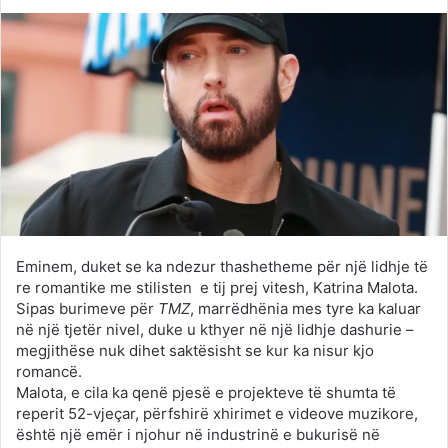
on
an
Twitter
email
Eminem, duket se ka ndezur thashetheme për një lidhje të
re romantike me stilisten e tij prej vitesh, Katrina Malota.
Sipas burimeve për
TMZ
, marrëdhënia mes tyre ka kaluar
në një tjetër nivel, duke u kthyer në një lidhje dashurie –
megjithëse nuk dihet saktësisht se kur ka nisur kjo
romancë.
Malota, e cila ka qenë pjesë e projekteve të shumta të
reperit 52-vjeçar, përfshirë xhirimet e videove muzikore,
është një emër i njohur në industrinë e bukurisë në