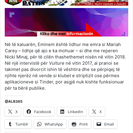
Në të kaluarën, Eminem është lidhur me emra si Mariah
Carey – lidhje që ajo e ka mohuar – si dhe me reperen
Nicki Minaj, për të cilën thashethemet nisën në vitin 2018.
Në një intervistë për
Vulture
në vitin 2017, ai pranoi se
takimet pas divorcit ishin të vështira dhe se përpiqej të
njihte njerëz në vende si klubet e striptizit ose përmes
aplikacioneve si Tinder, por asgjë nuk kishte funksionuar
për ta bërë publike.
@ALB365
X
Facebook
LinkedIn
X
Tumblr
WhatsApp
Print
Email