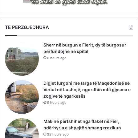
TË PËRZGJEDHURA
Sherr në burgun e Fierit, dy të burgosur
përfundojnë në spital
6 hours ago
Digjet furgoni me targa të Maqedonisë së
Veriut në Lushnjë, ngordhin mbi gjysma e
zogjve të ngarkesës
9 hours ago
Makinë përfshihet nga flakët në Fier,
ndërhyrja e shpejtë shmang rrezikun
22 hours ago