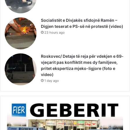
Socialistët e Divjakës sfidojnë Ramën –
Digjen teserat e PS-së në protestë (video)
23 hours ago
Roskovec/ Detaje të reja për vdekjen e 69-
vjeçarit pas konfliktit mes dy familjeve,
pritet ekspertiza mjeko-ligjore (foto e
video)
1 day ago