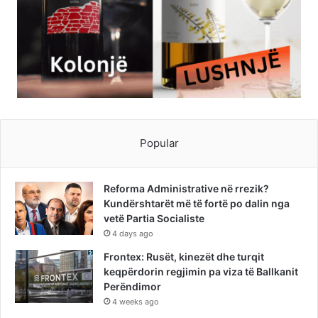
Popular
Reforma Administrative në rrezik?
Kundërshtarët më të fortë po dalin nga
vetë Partia Socialiste
4 days ago
Frontex: Rusët, kinezët dhe turqit
keqpërdorin regjimin pa viza të Ballkanit
Perëndimor
4 weeks ago