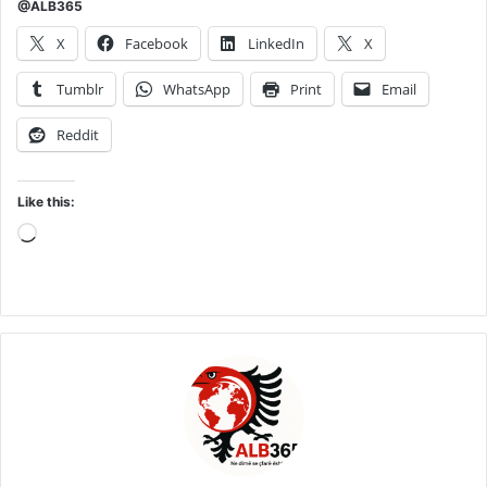
@ALB365
X
Facebook
LinkedIn
X
Tumblr
WhatsApp
Print
Email
Reddit
Like this:
Loading…