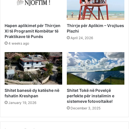
Hapen aplikimet për Thirrjen
Thirrje për Aplikim – Vrojtues
XI të Programit Kombëtar të
Plazhi
Praktikave të Punës
April 24, 2026
4 weeks ago
Shitet banesë dy katëshe në
Shitet Tokë në Povelçë
fshatin Kreshpan
perfekte për instalimin e
sistemeve fotovoltaike!
January 19, 2026
December 3, 2025