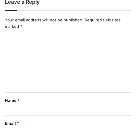
Leave a Reply
Your email address will not be published.
Required fields are
marked
*
C
o
m
m
e
n
t
Name
*
*
Email
*