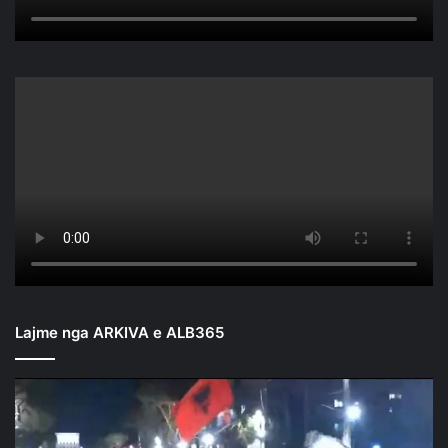
Lajme nga ARKIVA e ALB365
Mbyllen
fjalimet
para