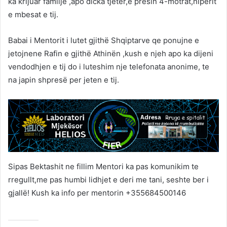
ka krijuar familje ,apo dicka tjeter,e presin 4-motrat,nipërit
e mbesat e tij.
Babai i Mentorit i lutet gjithë Shqiptarve qe ponujne e
jetojnene Rafin e gjithë Athinën ,kush e njeh apo ka dijeni
vendodhjen e tij do i luteshim nje telefonata anonime, te
na japin shpresë per jeten e tij.
Sipas Bektashit ne fillim Mentori ka pas komunikim te
rregullt,me pas humbi lidhjet e deri me tani, seshte ber i
gjallë! Kush ka info per mentorin +355684500146