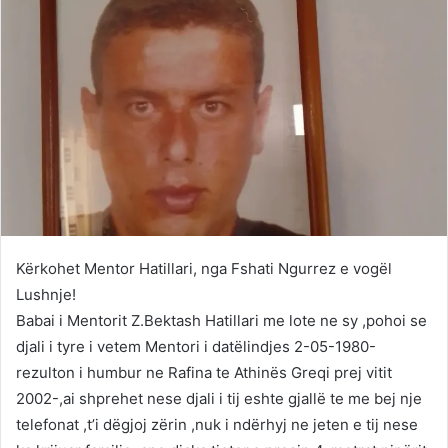
Kërkohet Mentor Hatillari, nga Fshati Ngurrez e vogël
Lushnje!
Babai i Mentorit Z.Bektash Hatillari me lote ne sy ,pohoi se
djali i tyre i vetem Mentori i datëlindjes 2-05-1980-
rezulton i humbur ne Rafina te Athinës Greqi prej vitit
2002-,ai shprehet nese djali i tij eshte gjallë te me bej nje
telefonat ,t’i dëgjoj zërin ,nuk i ndërhyj ne jeten e tij nese