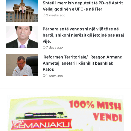
Shteti i merr ish deputetit të PD-së Astrit
Veliaj godinën e UFO-s në Fier
2 weeks ago
Përpara se të vendosni një vijë të re në
hartë, shikoni njerëzit që jetojnë pas asaj
vije.
7 days ago
Reformën Territoriale/ Reagon Armand
Ahmetaj, anëtari i këshillit bashkiak
Patos
1 week ago