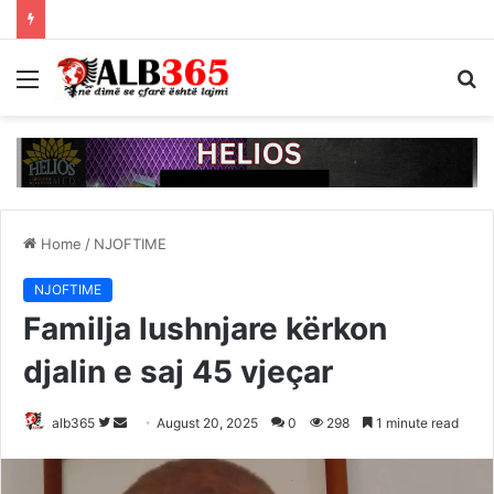
Menu
S
fo
Home
/
NJOFTIME
NJOFTIME
Familja lushnjare kërkon
djalin e saj 45 vjeçar
Follow
Send
alb365
August 20, 2025
0
298
1 minute read
on
an
Twitter
email