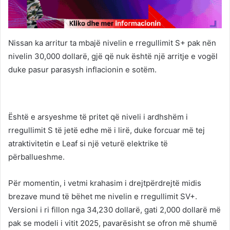
Nissan ka arritur ta mbajë nivelin e rregullimit S+ pak nën
nivelin 30,000 dollarë, gjë që nuk është një arritje e vogël
duke pasur parasysh inflacionin e sotëm.
Është e arsyeshme të pritet që niveli i ardhshëm i
rregullimit S të jetë edhe më i lirë, duke forcuar më tej
atraktivitetin e Leaf si një veturë elektrike të
përballueshme.
Për momentin, i vetmi krahasim i drejtpërdrejtë midis
brezave mund të bëhet me nivelin e rregullimit SV+.
Versioni i ri fillon nga 34,230 dollarë, gati 2,000 dollarë më
pak se modeli i vitit 2025, pavarësisht se ofron më shumë