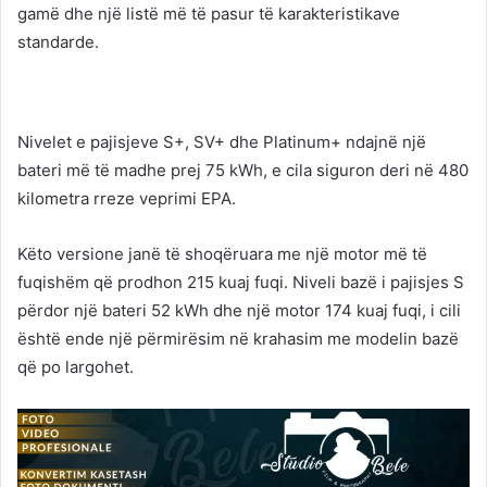
gamë dhe një listë më të pasur të karakteristikave
standarde.
Nivelet e pajisjeve S+, SV+ dhe Platinum+ ndajnë një
bateri më të madhe prej 75 kWh, e cila siguron deri në 480
kilometra rreze veprimi EPA.
Këto versione janë të shoqëruara me një motor më të
fuqishëm që prodhon 215 kuaj fuqi. Niveli bazë i pajisjes S
përdor një bateri 52 kWh dhe një motor 174 kuaj fuqi, i cili
është ende një përmirësim në krahasim me modelin bazë
që po largohet.