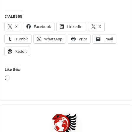
@ALB365
X
Facebook
LinkedIn
X
Tumblr
WhatsApp
Print
Email
Reddit
Like this:
Loading…