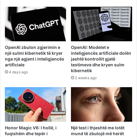
OpenAI zbulon zgjerimin e
OpenAI: Modelet e
një sulmi kibernetik të kryer
inteligjencës artificiale dolën
nga një agjent i inteligjencës
jashtë kontrollit gjatë
artificiale
testimeve dhe kryen sulm
kibernetik
4 days ago
2 weeks ago
Honor Magic V6: I hollë, i
Një test i thjeshtë me lotët
fuqishëm dhe tepër i
mund të zbulojë më herët