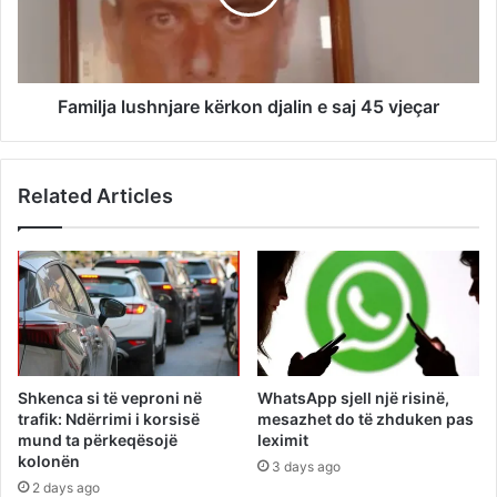
Familja lushnjare kërkon djalin e saj 45 vjeçar
Related Articles
Shkenca si të veproni në
WhatsApp sjell një risinë,
trafik: Ndërrimi i korsisë
mesazhet do të zhduken pas
mund ta përkeqësojë
leximit
kolonën
3 days ago
2 days ago