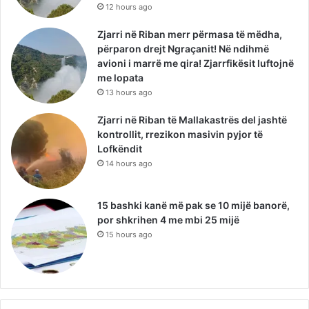
12 hours ago
Zjarri në Riban merr përmasa të mëdha,
përparon drejt Ngraçanit! Në ndihmë
avioni i marrë me qira! Zjarrfikësit luftojnë
me lopata
13 hours ago
Zjarri në Riban të Mallakastrës del jashtë
kontrollit, rrezikon masivin pyjor të
Lofkëndit
14 hours ago
15 bashki kanë më pak se 10 mijë banorë,
por shkrihen 4 me mbi 25 mijë
15 hours ago