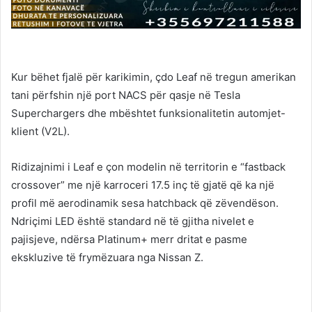
Kur bëhet fjalë për karikimin, çdo Leaf në tregun amerikan
tani përfshin një port NACS për qasje në Tesla
Superchargers dhe mbështet funksionalitetin automjet-
klient (V2L).
Ridizajnimi i Leaf e çon modelin në territorin e “fastback
crossover” me një karroceri 17.5 inç të gjatë që ka një
profil më aerodinamik sesa hatchback që zëvendëson.
Ndriçimi LED është standard në të gjitha nivelet e
pajisjeve, ndërsa Platinum+ merr dritat e pasme
ekskluzive të frymëzuara nga Nissan Z.