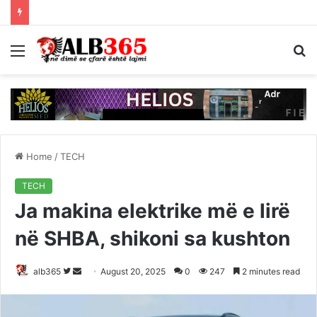
Menu
S
fo
Home
/
TECH
TECH
Ja makina elektrike më e lirë
në SHBA, shikoni sa kushton
Follow
Send
alb365
August 20, 2025
0
247
2 minutes read
on
an
Twitter
email