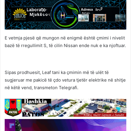
E vetmja pjesë që mungon në enigmë është çmimi i nivelit
bazë të rregullimit S, të cilin Nissan ende nuk e ka njoftuar.
Sipas prodhuesit, Leaf tani ka çmimin më të ulët të
sugjeruar me pakicë të çdo vetura tjetër elektrike në shitje
në këtë vend, transmeton Telegrafi.