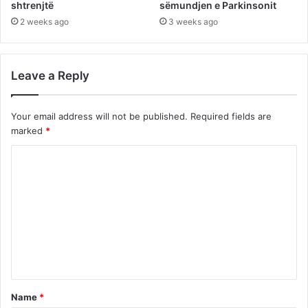
shtrenjtë
sëmundjen e Parkinsonit
2 weeks ago
3 weeks ago
Leave a Reply
Your email address will not be published.
Required fields are
marked
*
C
o
m
m
e
n
t
Name
*
*