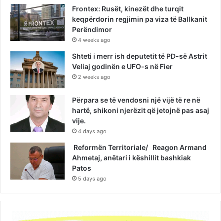
Frontex: Rusët, kinezët dhe turqit
keqpërdorin regjimin pa viza të Ballkanit
Perëndimor
4 weeks ago
Shteti i merr ish deputetit të PD-së Astrit
Veliaj godinën e UFO-s në Fier
2 weeks ago
Përpara se të vendosni një vijë të re në
hartë, shikoni njerëzit që jetojnë pas asaj
vije.
4 days ago
Reformën Territoriale/ Reagon Armand
Ahmetaj, anëtari i këshillit bashkiak
Patos
5 days ago