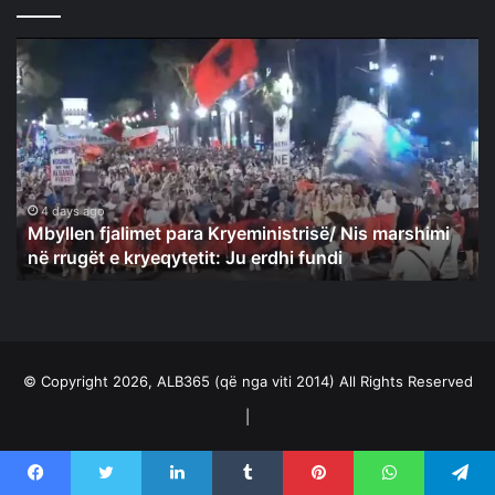
Mbyllen
fjalimet
para
Kryeministrisë/
Nis
marshimi
në
rrugët
4 days ago
Mbyllen fjalimet para Kryeministrisë/ Nis marshimi
e
në rrugët e kryeqytetit: Ju erdhi fundi
kryeqytetit:
Ju
erdhi
fundi
© Copyright 2026, ALB365 (që nga viti 2014) All Rights Reserved
|
Facebook
Twitter
YouTube
Instagram
Facebook
Twitter
LinkedIn
Tumblr
Pinterest
WhatsApp
Telegram