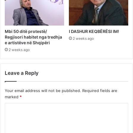
Mbi 50 ditë protestë/
I DASHUR KEQBËRËSI IM!
Regjisori habitet nga tredhja
2 weeks ago
e artistëve në Shqipëri
2 weeks ago
Leave a Reply
Your email address will not be published.
Required fields are
marked
*
C
o
m