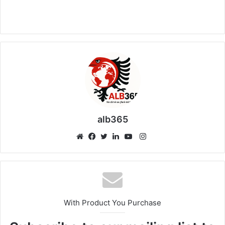
alb365
Instagram
Website
Facebook
Twitter
LinkedIn
YouTube
With Product You Purchase