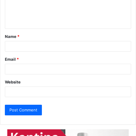
m
e
n
t
Name
*
*
Email
*
Website