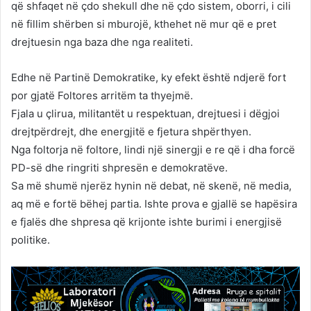
që shfaqet në çdo shekull dhe në çdo sistem, oborri, i cili
në fillim shërben si mburojë, kthehet në mur që e pret
drejtuesin nga baza dhe nga realiteti.
Edhe në Partinë Demokratike, ky efekt është ndjerë fort
por gjatë Foltores arritëm ta thyejmë.
Fjala u çlirua, militantët u respektuan, drejtuesi i dëgjoi
drejtpërdrejt, dhe energjitë e fjetura shpërthyen.
Nga foltorja në foltore, lindi një sinergji e re që i dha forcë
PD-së dhe ringriti shpresën e demokratëve.
Sa më shumë njerëz hynin në debat, në skenë, në media,
aq më e fortë bëhej partia. Ishte prova e gjallë se hapësira
e fjalës dhe shpresa që krijonte ishte burimi i energjisë
politike.