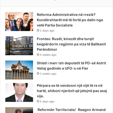
Reforma Administrative në rrezik?
Kundërshtarët më të fortë po dalin nga
vetë Partia Socialiste
2 days ago
Frontex: Rusët, kinezët dhe turqit
keqpërdorin regjimin pa viza të Ballkanit
Perëndimor
4 weeks ago
Shteti i merr ish deputetit të PD-së Astrit
Veliaj godinën e UFO-s në Fier
2 weeks ago
Përpara se të vendosni një vijë të re në
hartë, shikoni njerëzit që jetojnë pas asaj
vije.
5 days ago
Reformën Territoriale/ Reagon Armand