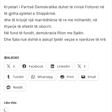
Kryetari i Partisë Demokratike duhet të rinisë Foltoret në
të gjitha qytetet e Shqipërisë.
dhe të krijojë një marrëdhënie të re me militantët, në
thyerje të efektit të oborrit.
Në fund të fundit, demokracia fillon me fjalën.
Dhe fjala nuk është e askujt tjetër veçse e njerëzve të lirë.
@ALB365
X
Facebook
LinkedIn
X
Tumblr
WhatsApp
Print
Email
Reddit
Like this:
Loading…