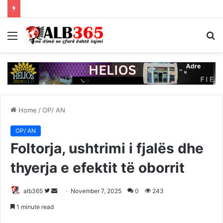
Menu
S
fo
Home
/
OP/ AN
OP/ AN
Foltorja, ushtrimi i fjalës dhe
thyerja e efektit të oborrit
Follow
Send
alb365
November 7, 2025
0
243
on
an
1 minute read
Twitter
email