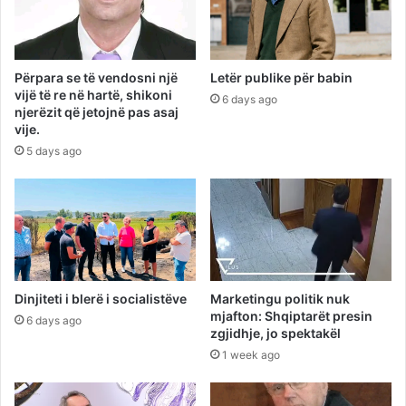
Përpara se të vendosni një
Letër publike për babin
vijë të re në hartë, shikoni
6 days ago
njerëzit që jetojnë pas asaj
vije.
5 days ago
Dinjiteti i blerë i socialistëve
Marketingu politik nuk
mjafton: Shqiptarët presin
6 days ago
zgjidhje, jo spektakël
1 week ago