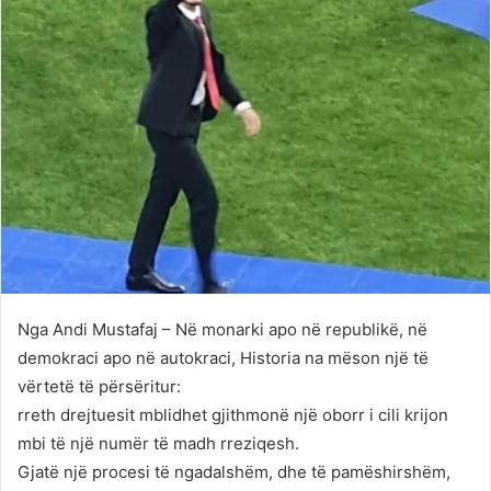
Nga Andi Mustafaj – Në monarki apo në republikë, në
demokraci apo në autokraci, Historia na mëson një të
vërtetë të përsëritur:
rreth drejtuesit mblidhet gjithmonë një oborr i cili krijon
mbi të një numër të madh rreziqesh.
Gjatë një procesi të ngadalshëm, dhe të pamëshirshëm,