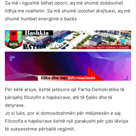
Sa më i ngushtë bëhet oborri, aq më shumë dobësohet
lidhja me realitetin. Sa më shumë izolohet drejtuesi, aq më
shumë humbet energjinë e bazës.
Për këtë arsye, është jetësore që Partia Demokratike të
përqafoj filozofin e hapësirave, atë të fjalës dhe të
detyrave.
Jo si luks, por si domosdoshmëri për mbijetesën e saj.
Filozofia e hapësirave është një parakusht për çdo lëvizje
të suksesshme përballë regjimit.