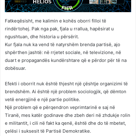
Fatkeqësisht, me kalimin e kohës oborri filloi të
rindërtohej. Pak nga pak, fjala u rrallua, hapësirat u
ngushtuan, dhe historia u përsërit.
Kur fjala nuk ka vend të natyrshëm brenda partisë, ajo
shpërthen jashtë: në rrjetet sociale, në televizione, në
duart e propagandës kundërshtare që e përdor për të na
dobësuar.
Efekti i oborrit nuk është thjesht një çështje organizimi të
brendshëm. Ai është një problem sociologjik, që dëmton
vetë energjinë e një partie politike.
Një problem që e përqendron veprimtarinë e saj në
Tiranë, mes katër godinave dhe zbeh deri në zhdukje rolin
e militantit, i cili në fakt ka qenë, është dhe do të mbetet,
çelësi i suksesit të Partisë Demokratike.