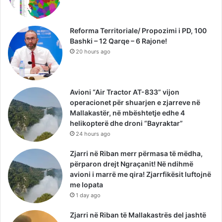
Reforma Territoriale/ Propozimi i PD, 100
Bashki – 12 Qarqe – 6 Rajone!
20 hours ago
Avioni “Air Tractor AT-833” vijon
operacionet për shuarjen e zjarreve në
Mallakastër, në mbështetje edhe 4
helikopterë dhe droni “Bayraktar”
24 hours ago
Zjarri në Riban merr përmasa të mëdha,
përparon drejt Ngraçanit! Në ndihmë
avioni i marrë me qira! Zjarrfikësit luftojnë
me lopata
1 day ago
Zjarri në Riban të Mallakastrës del jashtë