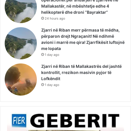
Mallakastër, në mbështetje edhe 4
helikopterë dhe droni “Bayraktar”
24 hours ago
Zjarri në Riban merr përmasa të mëdha,
përparon drejt Ngraçanit! Në ndihmë
avioni i marrë me qira! Zjarrfikësit luftojnë
me lopata
1 day ago
Zjarri në Riban të Mallakastrës del jashtë
kontrollit, rrezikon masivin pyjor të
Lofkëndit
1 day ago