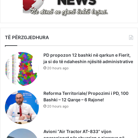
TË PËRZGJEDHURA
PD propozon 12 bashki në qarkun e Fierit,
ja si do të ndaheshin njësitë administrative
20 hours ago
Reforma Territoriale/ Propozimi i PD, 100
Bashki – 12 Qarqe – 6 Rajone!
20 hours ago
Avioni “Air Tractor AT-833” vijon
operacionet për shuarjen e zjarreve në