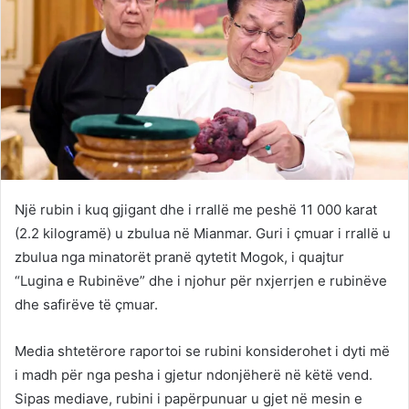
Një rubin i kuq gjigant dhe i rrallë me peshë 11 000 karat
(2.2 kilogramë) u zbulua në Mianmar. Guri i çmuar i rrallë u
zbulua nga minatorët pranë qytetit Mogok, i quajtur
“Lugina e Rubinëve” dhe i njohur për nxjerrjen e rubinëve
dhe safirëve të çmuar.
Media shtetërore raportoi se rubini konsiderohet i dyti më
i madh për nga pesha i gjetur ndonjëherë në këtë vend.
Sipas mediave, rubini i papërpunuar u gjet në mesin e