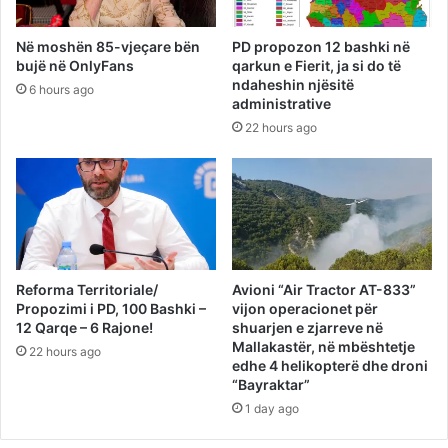
Në moshën 85-vjeçare bën
PD propozon 12 bashki në
bujë në OnlyFans
qarkun e Fierit, ja si do të
ndaheshin njësitë
6 hours ago
administrative
22 hours ago
Reforma Territoriale/
Avioni “Air Tractor AT-833”
Propozimi i PD, 100 Bashki –
vijon operacionet për
12 Qarqe – 6 Rajone!
shuarjen e zjarreve në
Mallakastër, në mbështetje
22 hours ago
edhe 4 helikopterë dhe droni
“Bayraktar”
1 day ago