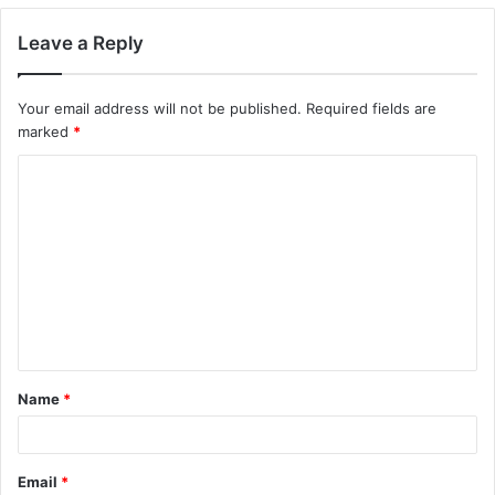
Leave a Reply
Your email address will not be published.
Required fields are
marked
*
C
o
m
m
e
n
t
Name
*
*
Email
*