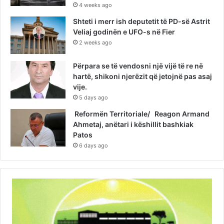
4 weeks ago
Shteti i merr ish deputetit të PD-së Astrit
Veliaj godinën e UFO-s në Fier
2 weeks ago
Përpara se të vendosni një vijë të re në
hartë, shikoni njerëzit që jetojnë pas asaj
vije.
5 days ago
Reformën Territoriale/ Reagon Armand
Ahmetaj, anëtari i këshillit bashkiak
Patos
6 days ago