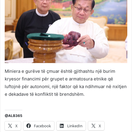
Miniera e gurëve të çmuar është gjithashtu një burim
kryesor financimi për grupet e armatosura etnike që
luftojnë për autonomi, një faktor që ka ndihmuar në nxitjen
e dekadave të konfliktit të brendshëm.
@ALB365
X
Facebook
LinkedIn
X