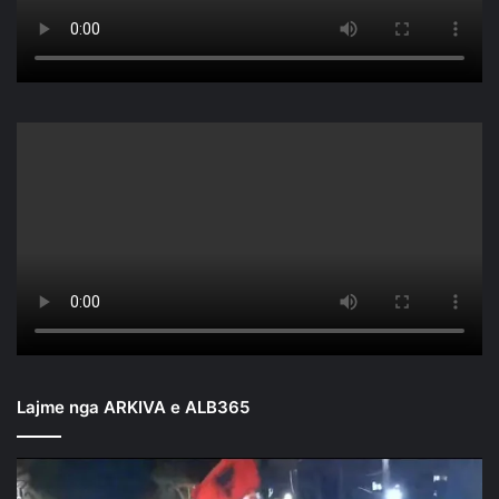
Lajme nga ARKIVA e ALB365
Mbyllen
fjalimet