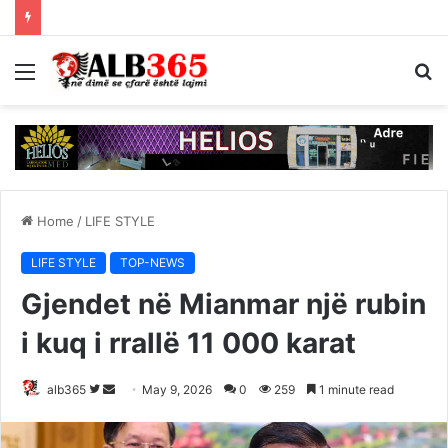
Menu
S
fo
Home
/
LIFE STYLE
LIFE STYLE
TOP-NEWS
Gjendet në Mianmar një rubin
i kuq i rrallë 11 000 karat
Follow
Send
alb365
May 9, 2026
0
259
1 minute read
on
an
Twitter
email