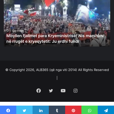
para
Kryeministrisë/
Nis
marshimi
në
rrugët
5 days ago
Mbyllen fjalimet para Kryeministrisë/ Nis marshimi
e
në rrugët e kryeqytetit: Ju erdhi fundi
kryeqytetit:
Ju
erdhi
fundi
© Copyright 2026, ALB365 (që nga viti 2014) All Rights Reserved
|
Facebook
Twitter
YouTube
Instagram