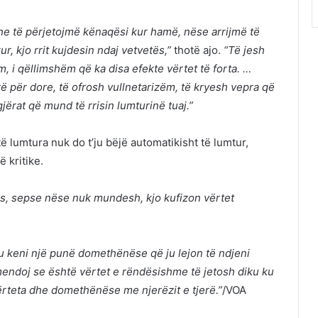
e të përjetojmë kënaqësi kur hamë, nëse arrijmë të
, kjo rrit kujdesin ndaj vetvetës,”
thotë ajo.
“Të jesh
m, i qëllimshëm që ka disa efekte vërtet të forta. …
 për dore, të ofrosh vullnetarizëm, të kryesh vepra që
gjërat që mund të rrisin lumturinë tuaj.”
ë lumtura nuk do t’ju bëjë automatikisht të lumtur,
 kritike.
sës, sepse nëse nuk mundesh, kjo kufizon vërtet
 ku keni një punë domethënëse që ju lejon të ndjeni
endoj se është vërtet e rëndësishme të jetosh diku ku
ërteta dhe domethënëse me njerëzit e tjerë.”
/VOA