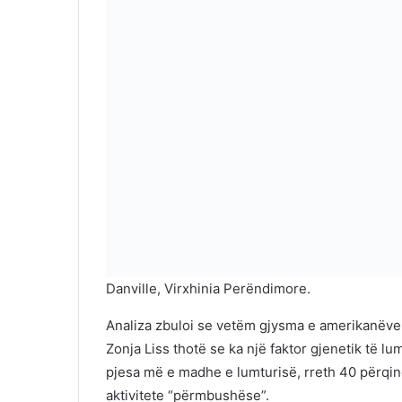
Danville, Virxhinia Perëndimore.
Analiza zbuloi se vetëm gjysma e amerikanëve
Zonja Liss thotë se ka një faktor gjenetik të l
pjesa më e madhe e lumturisë, rreth 40 përqind
aktivitete “përmbushëse”.