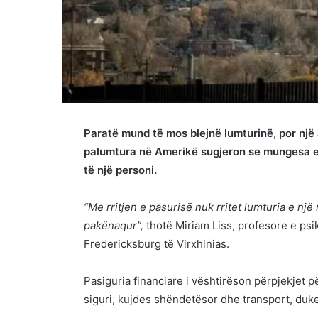
Paratë mund të mos blejnë lumturinë, por një
palumtura në Amerikë sugjeron se mungesa e 
të një personi.
“Me rritjen e pasurisë nuk rritet lumturia e një 
pakënaqur”,
thotë Miriam Liss, profesore e psi
Fredericksburg të Virxhinias.
Pasiguria financiare i vështirëson përpjekjet p
siguri, kujdes shëndetësor dhe transport, duk