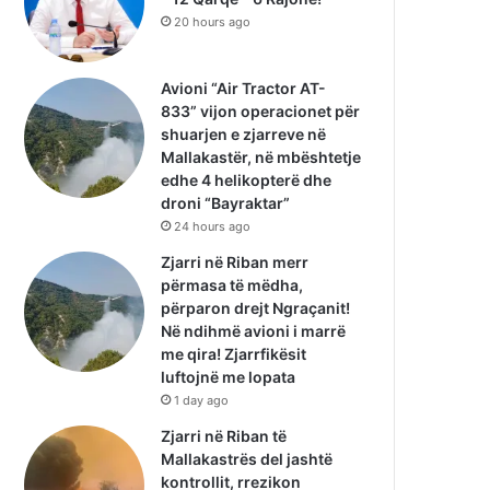
20 hours ago
Avioni “Air Tractor AT-
833” vijon operacionet për
shuarjen e zjarreve në
Mallakastër, në mbështetje
edhe 4 helikopterë dhe
droni “Bayraktar”
24 hours ago
Zjarri në Riban merr
përmasa të mëdha,
përparon drejt Ngraçanit!
Në ndihmë avioni i marrë
me qira! Zjarrfikësit
luftojnë me lopata
1 day ago
Zjarri në Riban të
Mallakastrës del jashtë
kontrollit, rrezikon