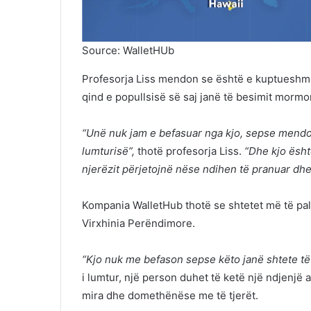
Source: WalletHUb
Profesorja Liss mendon se është e kuptueshme q
qind e popullsisë së saj janë të besimit mormo
“Unë nuk jam e befasuar nga kjo, sepse mendoj 
lumturisë”,
thotë profesorja Liss.
“Dhe kjo ësht
njerëzit përjetojnë nëse ndihen të pranuar dhe
Kompania WalletHub thotë se shtetet më të pal
Virxhinia Perëndimore.
“Kjo nuk me befason sepse këto janë shtete të 
i lumtur, një person duhet të ketë një ndjenjë 
mira dhe domethënëse me të tjerët.