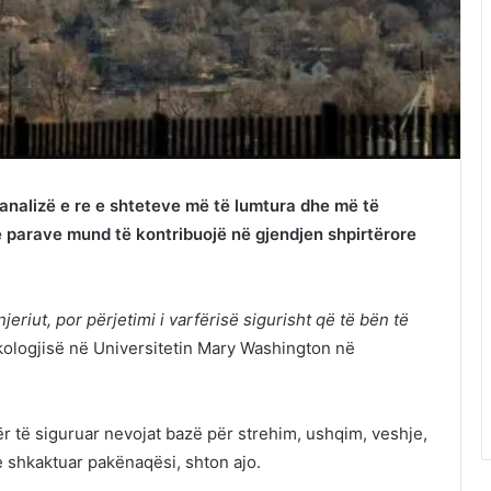
 analizë e re e shteteve më të lumtura dhe më të
parave mund të kontribuojë në gjendjen shpirtërore
njeriut, por përjetimi i varfërisë sigurisht që të bën të
kologjisë në Universitetin Mary Washington në
ër të siguruar nevojat bazë për strehim, ushqim, veshje,
e shkaktuar pakënaqësi, shton ajo.