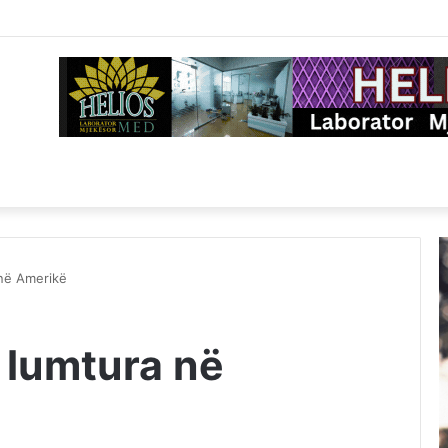
 në Amerikë
 lumtura në