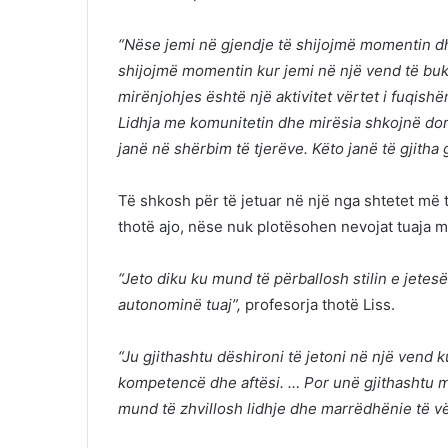
“Nëse jemi në gjendje të shijojmë momentin dh
shijojmë momentin kur jemi në një vend të bukur
mirënjohjes është një aktivitet vërtet i fuqishë
Lidhja me komunitetin dhe mirësia shkojnë dorë
janë në shërbim të tjerëve. Këto janë të gjitha 
Të shkosh për të jetuar në një nga shtetet më t
thotë ajo, nëse nuk plotësohen nevojat tuaja më
“Jeto diku ku mund të përballosh stilin e jete
autonominë tuaj”,
profesorja thotë Liss.
“Ju gjithashtu dëshironi të jetoni në një vend
kompetencë dhe aftësi. … Por unë gjithashtu m
mund të zhvillosh lidhje dhe marrëdhënie të v