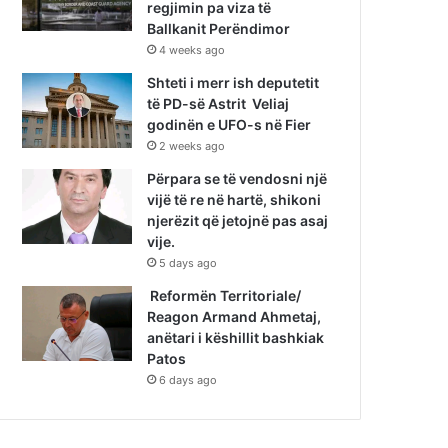
regjimin pa viza të
Ballkanit Perëndimor
4 weeks ago
Shteti i merr ish deputetit
të PD-së Astrit Veliaj
godinën e UFO-s në Fier
2 weeks ago
Përpara se të vendosni një
vijë të re në hartë, shikoni
njerëzit që jetojnë pas asaj
vije.
5 days ago
Reformën Territoriale/
Reagon Armand Ahmetaj,
anëtari i këshillit bashkiak
Patos
6 days ago