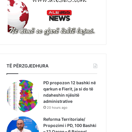
TË PËRZGJEDHURA
PD propozon 12 bashki në
qarkun e Fierit, ja si do të
ndaheshin njësitë
administrative
20 hours ago
Reforma Territoriale/
Propozimi i PD, 100 Bashki
– 12 Qarqe – 6 Rajone!