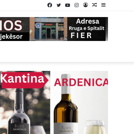
Facebook
Twitter
YouTube
Instagram
Log
Random
Sidebar
In
Article