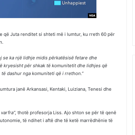
ë Juta renditet si shteti më i lumtur, ku rreth 60 për
n.
se ka një lidhje midis përkatësisë fetare dhe
ë kryesisht për shkak të komunitetit dhe lidhjes që
 të dashur nga komuniteti që i rrethon.”
umtura janë Arkansasi, Kentaki, Luiziana, Tenesi dhe
varfra”,
thotë profesorja Liss. Ajo shton se për të qenë
autonomie, të ndihet i aftë dhe të ketë marrëdhënie të