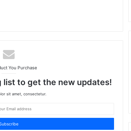
am
duct You Purchase
 list to get the new updates!
or sit amet, consectetur.