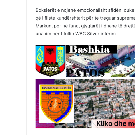
Boksierët e ndjenë emocionalisht sfidën, duke
që i fliste kundërshtarit për të treguar supre
Markun, por në fund, gjyqtarët i dhanë të drej
unanim për titullin WBC Silver interim.