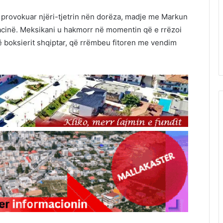
 provokuar njëri-tjetrin nën dorëza, madje me Markun
macinë. Meksikani u hakmorr në momentin që e rrëzoi
të boksierit shqiptar, që rrëmbeu fitoren me vendim