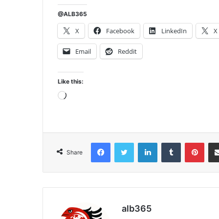
@ALB365
X
Facebook
LinkedIn
X
Email
Reddit
Like this:
Loading…
Facebook
Twitter
LinkedIn
Tumblr
Pint
Share
alb365