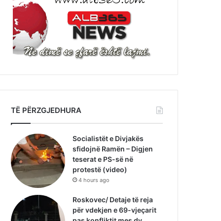
TË PËRZGJEDHURA
Socialistët e Divjakës
sfidojnë Ramën – Digjen
teserat e PS-së në
protestë (video)
4 hours ago
Roskovec/ Detaje të reja
për vdekjen e 69-vjeçarit
pas konfliktit mes dy