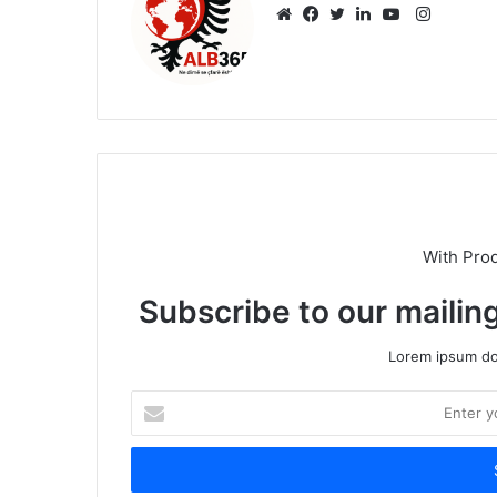
Instagr
Website
Facebook
Twitter
LinkedIn
YouTube
With Pro
Subscribe to our mailing
Lorem ipsum dol
Enter
your
Email
address