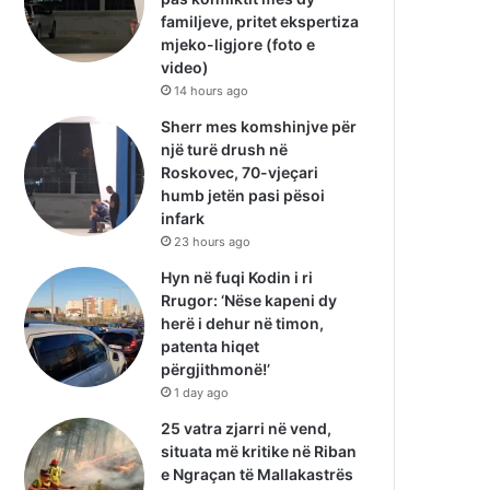
familjeve, pritet ekspertiza
mjeko-ligjore (foto e
video)
14 hours ago
Sherr mes komshinjve për
një turë drush në
Roskovec, 70-vjeçari
humb jetën pasi pësoi
infark
23 hours ago
Hyn në fuqi Kodin i ri
Rrugor: ‘Nëse kapeni dy
herë i dehur në timon,
patenta hiqet
përgjithmonë!’
1 day ago
25 vatra zjarri në vend,
situata më kritike në Riban
e Ngraçan të Mallakastrës