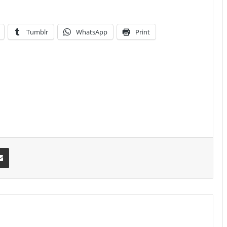
Tumblr
WhatsApp
Print
erest
Share via Email