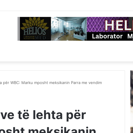
ta për WBC: Marku mposht meksikanin Parra me vendim
ve të lehta për
sht meksikanin