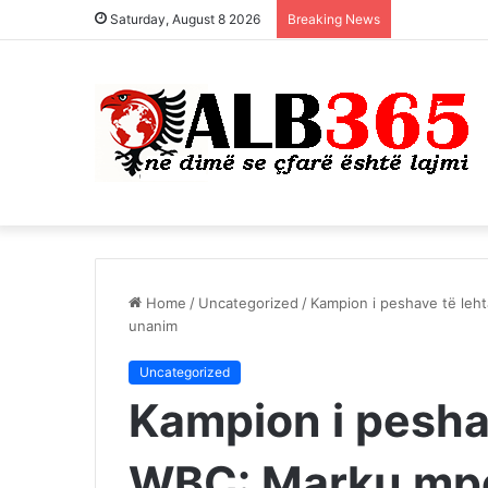
Saturday, August 8 2026
Breaking News
Home
/
Uncategorized
/
Kampion i peshave të leh
unanim
Uncategorized
Kampion i pesha
WBC: Marku mpo