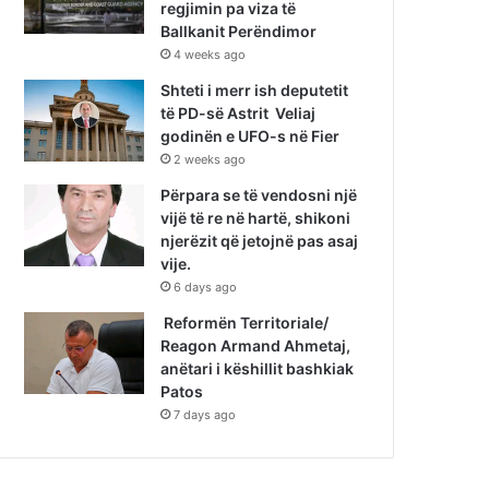
regjimin pa viza të
Ballkanit Perëndimor
4 weeks ago
Shteti i merr ish deputetit
të PD-së Astrit Veliaj
godinën e UFO-s në Fier
2 weeks ago
Përpara se të vendosni një
vijë të re në hartë, shikoni
njerëzit që jetojnë pas asaj
vije.
6 days ago
Reformën Territoriale/
Reagon Armand Ahmetaj,
anëtari i këshillit bashkiak
Patos
7 days ago