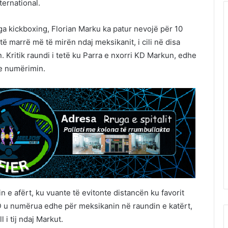
ternational.
nga kickboxing, Florian Marku ka patur nevojë për 10
të marrë më të mirën ndaj meksikanit, i cili në disa
Kritik raundi i tetë ku Parra e nxorri KD Markun, edhe
me numërimin.
n e afërt, ku vuante të evitonte distancën ku favorit
KD u numërua edhe për meksikanin në raundin e katërt,
 i tij ndaj Markut.