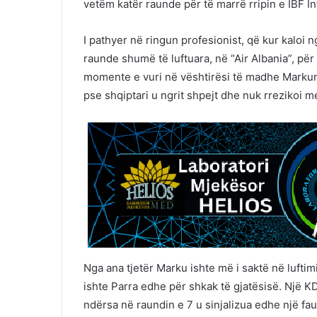
vetëm katër raunde për të marrë rripin e IBF In
I pathyer në ringun profesionist, që kur kaloi 
raunde shumë të luftuara, në “Air Albania”, për 
momente e vuri në vështirësi të madhe Markun. 
pse shqiptari u ngrit shpejt dhe nuk rrezikoi 
Nga ana tjetër Marku ishte më i saktë në luftimi
ishte Parra edhe për shkak të gjatësisë. Një 
ndërsa në raundin e 7 u sinjalizua edhe një faull