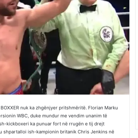
 BOXXER nuk ka zhgënjyer pritshmëritë. Florian Marku
versionin WBC, duke mundur me vendim unanim të
h-kickboxeri ka punuar fort në rrugën e tij drejt
ku shpartalloi ish-kampionin britanik Chris Jenkins në