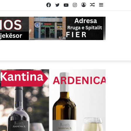
Facebook
Twitter
YouTube
Instagram
Log
Random
Sidebar
In
Article