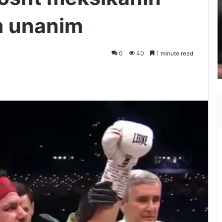
m unanim
0
40
1 minute read