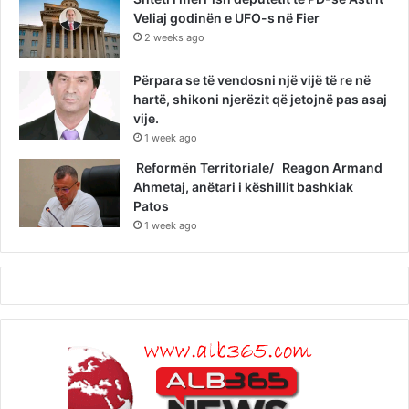
Veliaj godinën e UFO-s në Fier
2 weeks ago
Përpara se të vendosni një vijë të re në
hartë, shikoni njerëzit që jetojnë pas asaj
vije.
1 week ago
Reformën Territoriale/ Reagon Armand
Ahmetaj, anëtari i këshillit bashkiak
Patos
1 week ago