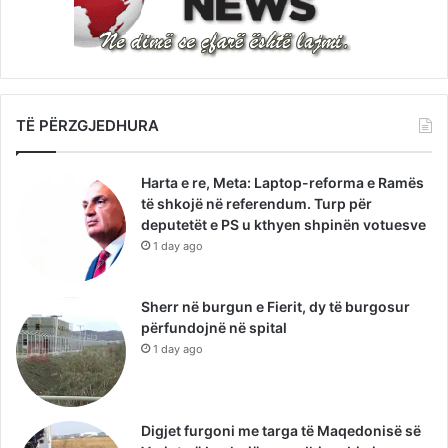
TË PËRZGJEDHURA
Harta e re, Meta: Laptop-reforma e Ramës
të shkojë në referendum. Turp për
deputetët e PS u kthyen shpinën votuesve
1 day ago
Sherr në burgun e Fierit, dy të burgosur
përfundojnë në spital
1 day ago
Digjet furgoni me targa të Maqedonisë së