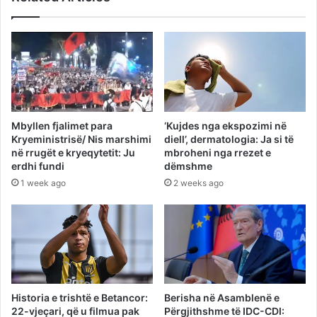
Mbyllen fjalimet para
‘Kujdes nga ekspozimi në
Kryeministrisë/ Nis marshimi
diell’, dermatologia: Ja si të
në rrugët e kryeqytetit: Ju
mbroheni nga rrezet e
erdhi fundi
dëmshme
1 week ago
2 weeks ago
Historia e trishtë e Betancor:
Berisha në Asamblenë e
22-vjeçari, që u filmua pak
Përgjithshme të IDC-CDI: