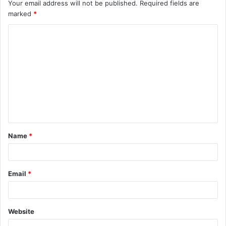
Your email address will not be published.
Required fields are
marked
*
C
o
m
m
e
n
t
Name
*
*
Email
*
Website