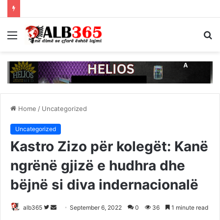
Menu
S
fo
Home
/
Uncategorized
Uncategorized
Kastro Zizo për kolegët: Kanë
ngrënë gjizë e hudhra dhe
bëjnë si diva indernacionalë
Follow
Send
alb365
September 6, 2022
0
36
1 minute read
on
an