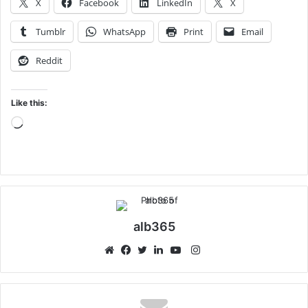
X
Facebook
LinkedIn
X
Tumblr
WhatsApp
Print
Email
Reddit
Like this:
Loading…
alb365
Instagram
Website
Facebook
Twitter
LinkedIn
YouTube