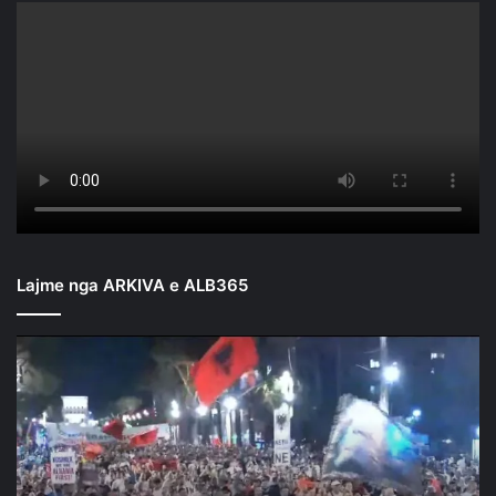
Lajme nga ARKIVA e ALB365
Mbyllen
fjalimet
para
Kryeministrisë/
Nis
marshimi
në