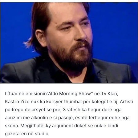
Twitter
email
I ftuar në emisionin”Aldo Morning Show” në Tv Klan,
Kastro Zizo nuk ka kursyer thumbat për kolegët e tij. Artisti
po tregonte arsyet se prej 3 vitesh ka hequr dorë nga
abuzimi me alkoolin e si pasojë, është tërhequr edhe nga
skena. Megjithatë, ky argument duket se nuk e bindi
gazetaren në studio.