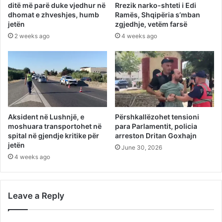
ditë më parë duke vjedhur në
Rrezik narko-shteti i Edi
dhomat e zhveshjes, humb
Ramës, Shqipëria s’mban
jetën
zgjedhje, vetëm farsë
2 weeks ago
4 weeks ago
Aksident në Lushnjë, e
Përshkallëzohet tensioni
moshuara transportohet në
para Parlamentit, policia
spital në gjendje kritike për
arreston Dritan Goxhajn
jetën
June 30, 2026
4 weeks ago
Leave a Reply