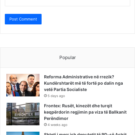
Popular
Reforma Administrative në rrezik?
Kundërshtarët më të fortë po dalin nga
vetë Partia Socialiste
5 days ago
Frontex: Rusët, kinezët dhe turqit
keqpërdorin regjimin pa viza të Ballkanit
Perëndimor
4 weeks ago
Shteti i merr ish deputetit të PD-së Astrit