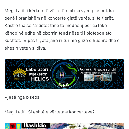
Megi Latifi i kërkon të vërtetën mbi arsyen pse nuk ka
qenë i pranishëm në koncerte gjatë verës, si të tjerët.
Kastro tha se “artistët tanë të mëdhenj për ca lekë
këndojnë edhe në oborrin tënd nëse ti i plotëson ato
kushtet.” Sipas tij, ata janë rritur me gjizë e hudhra dhe e
shesin veten si diva.
Pjesë nga biseda:
Megi Latifi: Si është e vërteta e koncerteve?