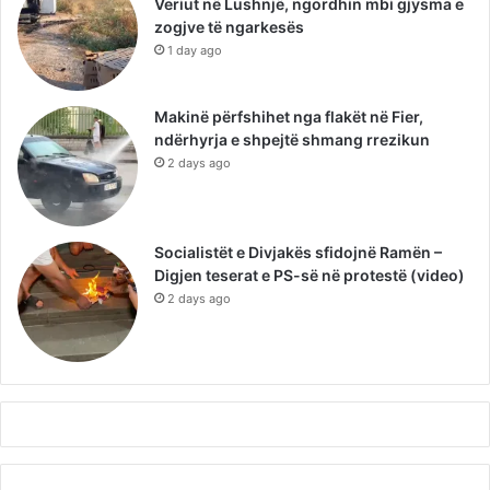
Veriut në Lushnjë, ngordhin mbi gjysma e
zogjve të ngarkesës
1 day ago
Makinë përfshihet nga flakët në Fier,
ndërhyrja e shpejtë shmang rrezikun
2 days ago
Socialistët e Divjakës sfidojnë Ramën –
Digjen teserat e PS-së në protestë (video)
2 days ago