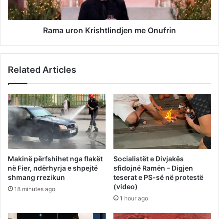
Rama uron Krishtlindjen me Onufrin
Related Articles
Makinë përfshihet nga flakët
Socialistët e Divjakës
në Fier, ndërhyrja e shpejtë
sfidojnë Ramën – Digjen
shmang rrezikun
teserat e PS-së në protestë
(video)
18 minutes ago
1 hour ago