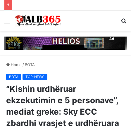
Menu
S
fo
Home
/
BOTA
BOTA
TOP-NEWS
“Kishin urdhëruar
ekzekutimin e 5 personave”,
mediat greke: Sky ECC
zbardhi vrasjet e urdhëruara