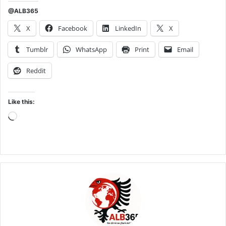
@ALB365
X
Facebook
LinkedIn
X
Tumblr
WhatsApp
Print
Email
Reddit
Like this:
Loading…