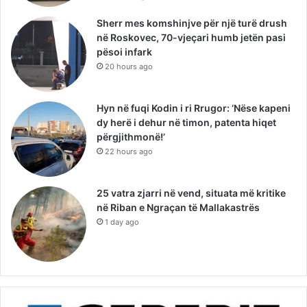
Sherr mes komshinjve për një turë drush
në Roskovec, 70-vjeçari humb jetën pasi
pësoi infark
20 hours ago
Hyn në fuqi Kodin i ri Rrugor: ‘Nëse kapeni
dy herë i dehur në timon, patenta hiqet
përgjithmonë!’
22 hours ago
25 vatra zjarri në vend, situata më kritike
në Riban e Ngraçan të Mallakastrës
1 day ago