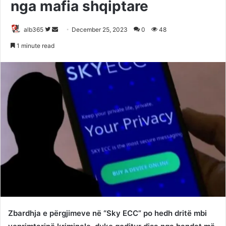
nga mafia shqiptare
Follow
Send
alb365
December 25, 2023
0
48
on
an
1 minute read
Twitter
email
Zbardhja e përgjimeve në “Sky ECC” po hedh dritë mbi