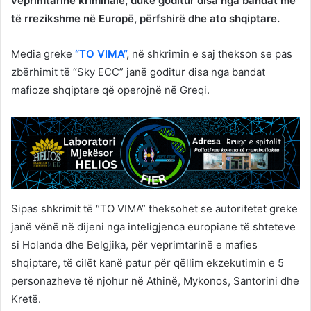
veprimtarinë kriminale, duke goditur disa nga bandat më
të rrezikshme në Europë, përfshirë dhe ato shqiptare.
Media greke
“TO VIMA”
,
në shkrimin e saj thekson se pas
zbërhimit të “Sky ECC” janë goditur disa nga bandat
mafioze shqiptare që operojnë në Greqi.
Sipas shkrimit të “TO VIMA” theksohet se autoritetet greke
janë vënë në dijeni nga inteligjenca europiane të shteteve
si Holanda dhe Belgjika, për veprimtarinë e mafies
shqiptare, të cilët kanë patur për qëllim ekzekutimin e 5
personazheve të njohur në Athinë, Mykonos, Santorini dhe
Kretë.