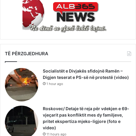
TË PËRZGJEDHURA
Socialistët e Divjakës sfidojnë Ramën –
Digjen teserat e PS-së në protestë (video)
1 hour ago
Roskovec/ Detaje të reja për vdekjen e 69-
vjeçarit pas konfliktit mes dy familjeve,
pritet ekspertiza mjeko-ligjore (foto e
video)
11 hours ago