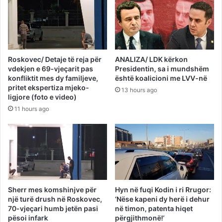
Roskovec/ Detaje të reja për
ANALIZA/ LDK kërkon
vdekjen e 69-vjeçarit pas
Presidentin, sa i mundshëm
konfliktit mes dy familjeve,
është koalicioni me LVV-në
pritet ekspertiza mjeko-
13 hours ago
ligjore (foto e video)
11 hours ago
Sherr mes komshinjve për
Hyn në fuqi Kodin i ri Rrugor:
një turë drush në Roskovec,
‘Nëse kapeni dy herë i dehur
70-vjeçari humb jetën pasi
në timon, patenta hiqet
pësoi infark
përgjithmonë!’