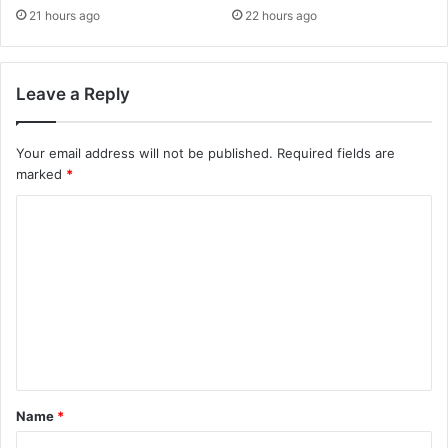
21 hours ago
22 hours ago
Leave a Reply
Your email address will not be published.
Required fields are
marked
*
C
o
m
m
e
n
t
Name
*
*