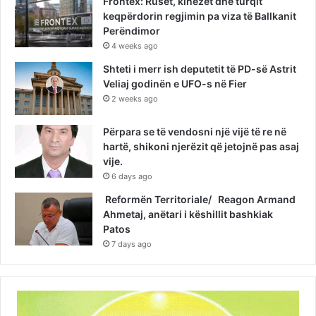
Frontex: Rusët, kinezët dhe turqit
keqpërdorin regjimin pa viza të Ballkanit
Perëndimor
4 weeks ago
Shteti i merr ish deputetit të PD-së Astrit
Veliaj godinën e UFO-s në Fier
2 weeks ago
Përpara se të vendosni një vijë të re në
hartë, shikoni njerëzit që jetojnë pas asaj
vije.
6 days ago
Reformën Territoriale/ Reagon Armand
Ahmetaj, anëtari i këshillit bashkiak
Patos
7 days ago