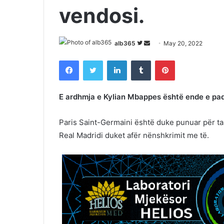
vendosi.
Follow
Send
alb365
May 20, 2022
on
an
Facebook
Twitter
LinkedIn
Tumblr
Pinterest
Twitter
email
E ardhmja e Kylian Mbappes është ende e paq
Paris Saint-Germaini është duke punuar për ta 
Real Madridi duket afër nënshkrimit me të.