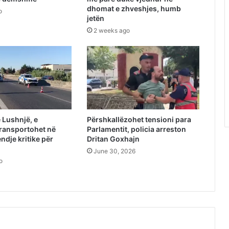
dhomat e zhveshjes, humb
o
jetën
2 weeks ago
 Lushnjë, e
Përshkallëzohet tensioni para
ransportohet në
Parlamentit, policia arreston
endje kritike për
Dritan Goxhajn
June 30, 2026
o