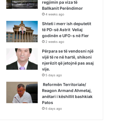
regjimin pa viza të
Ballkanit Perëndimor
4 weeks ago
Shteti i merr ish deputetit
të PD-së Astrit Veliaj
godinën e UFO-s në Fier
2 weeks ago
Përpara se të vendosni një
vijë të re në hartë, shikoni
njerëzit që jetojnë pas asaj
vije.
5 days ago
Reformën Territoriale/
Reagon Armand Ahmetaj,
anëtari i këshillit bashkiak
Patos
6 days ago