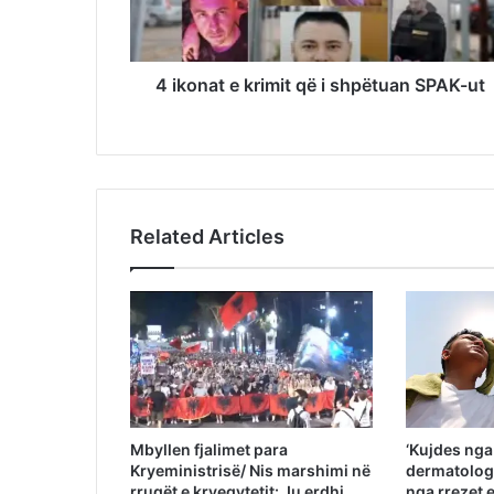
4 ikonat e krimit që i shpëtuan SPAK-ut
Related Articles
Mbyllen fjalimet para
‘Kujdes nga 
Kryeministrisë/ Nis marshimi në
dermatologi
rrugët e kryeqytetit: Ju erdhi
nga rrezet