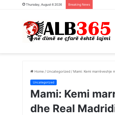
Thursday, August 6 2026
Breaking News
Home
/
Uncategorized
/
Mami: Kemi marrëveshje m
Uncategorized
Mami: Kemi mar
dhe Real Madridi