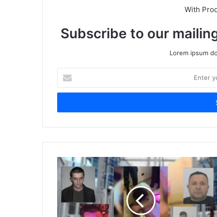
With Pro
Subscribe to our mailing
Lorem ipsum dol
Enter
your
Email
address