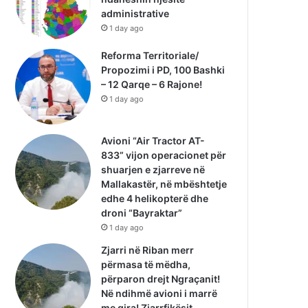
administrative
1 day ago
Reforma Territoriale/
Propozimi i PD, 100 Bashki
– 12 Qarqe – 6 Rajone!
1 day ago
Avioni “Air Tractor AT-
833” vijon operacionet për
shuarjen e zjarreve në
Mallakastër, në mbështetje
edhe 4 helikopterë dhe
droni “Bayraktar”
1 day ago
Zjarri në Riban merr
përmasa të mëdha,
përparon drejt Ngraçanit!
Në ndihmë avioni i marrë
me qira! Zjarrfikësit