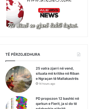
TË PËRZGJEDHURA
25 vatra zjarri në vend,
situata më kritike në Riban
e Ngraçan të Mallakastrës
14 hours ago
PD propozon 12 bashki në
qarkun e Fierit, ja si do të
ndaheshin njësitë