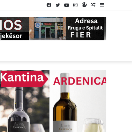
Facebook
Twitter
YouTube
Instagram
Log
Random
Sidebar
In
Article