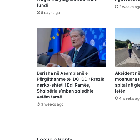
fundi
2 weeks ag
5 days ago
Berisha në Asamblenë e
Aksident në
Përgjithshme të IDC-CDI: Rrezik
moshuara t
narko-shteti i Edi Ramës,
spital në gj
Shqipëria s’mban zgjedhje,
jetën
vetëm farsë
4 weeks ag
3 weeks ago
Leave a Reply