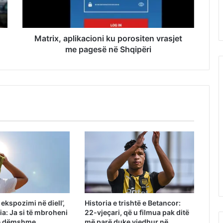
Matrix, aplikacioni ku porositen vrasjet
me pagesë në Shqipëri
ekspozimi në diell’,
Historia e trishtë e Betancor:
a: Ja si të mbroheni
22-vjeçari, që u filmua pak ditë
 e dëmshme
më parë duke vjedhur në