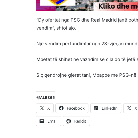
“Dy ofertat nga PSG dhe Real Madrid janë pothua
vendim”, shtoi ajo.
Një vendim përfundimtar nga 23-vjeçari mund 
Mbetet të shihet në vazhdim se cila do të jetë
Siç qëndrojnë gjërat tani, Mbappe me PSG-në 
@ALB365
X
Facebook
LinkedIn
X
Email
Reddit