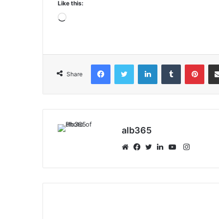
Like this:
Loading…
Facebook
Twitter
LinkedIn
Tumblr
Pint
Share
alb365
Instagr
Website
Facebook
Twitter
LinkedIn
YouTube