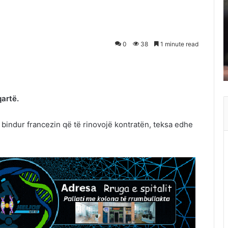
0
38
1 minute read
artë.
bindur francezin që të rinovojë kontratën, teksa edhe