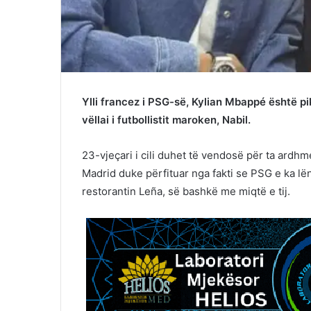
Ylli francez i PSG-së, Kylian Mbappé është p
vëllai i futbollistit maroken, Nabil.
23-vjeçari i cili duhet të vendosë për ta ardhm
Madrid duke përfituar nga fakti se PSG e ka lën
restorantin Leña, së bashkë me miqtë e tij.