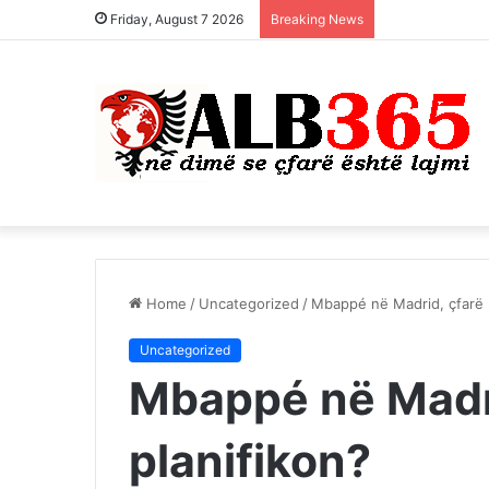
Friday, August 7 2026
Breaking News
Home
/
Uncategorized
/
Mbappé në Madrid, çfarë 
Uncategorized
Mbappé në Madri
planifikon?