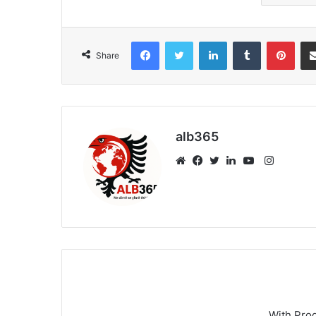
Facebook
Twitter
LinkedIn
Tumblr
Pint
Share
alb365
Instagr
Website
Facebook
Twitter
LinkedIn
YouTube
With Pro