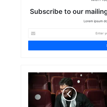
Subscribe to our mailing
Lorem ipsum dol
Enter
your
Email
address