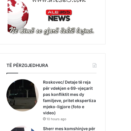
TË PËRZGJEDHURA
Roskovec/ Detaje të reja
për vdekjen e 69-vjeçarit
pas konfliktit mes dy
familjeve, pritet ekspertiza
mjeko-ligjore (foto e
video)
10 hours ago
Sherr mes komshinjve për