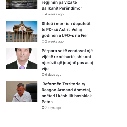
regjimin pa viza të
Ballkanit Perëndimor
4 weeks ago
Shteti i merr ish deputetit
të PD-së Astrit Veliaj
godinën e UFO-s në Fier
2 weeks ago
Përpara se të vendosni një
vijë të re në hartë, shikoni
njerëzit që jetojnë pas asaj
vije.
6 days ago
Reformën Territoriale/
Reagon Armand Ahmetaj,
anëtari i këshillit bashkiak
Patos
7 days ago