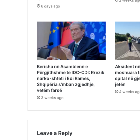
2 weeks ag
6 days ago
Berisha në Asamblenë e
Aksident në
Përgjithshme të IDC-CDI: Rrezik
moshuara t
narko-shteti i Edi Ramës,
spital në gj
Shqipëria s’mban zgjedhje,
jetën
vetëm farsë
4 weeks ag
3 weeks ago
Leave a Reply