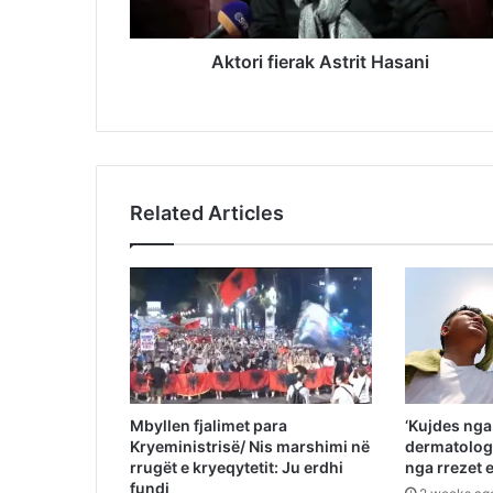
Aktori fierak Astrit Hasani
Related Articles
Mbyllen fjalimet para
‘Kujdes nga 
Kryeministrisë/ Nis marshimi në
dermatologi
rrugët e kryeqytetit: Ju erdhi
nga rrezet
fundi