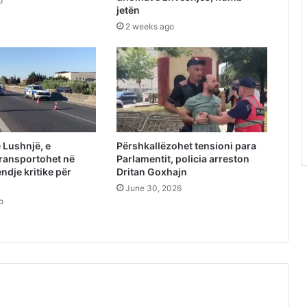
o
jetën
2 weeks ago
 Lushnjë, e
Përshkallëzohet tensioni para
ransportohet në
Parlamentit, policia arreston
endje kritike për
Dritan Goxhajn
June 30, 2026
o