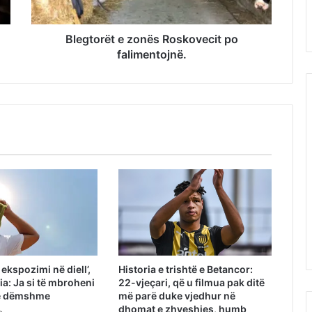
Blegtorët e zonës Roskovecit po
falimentojnë.
ekspozimi në diell’,
Historia e trishtë e Betancor:
a: Ja si të mbroheni
22-vjeçari, që u filmua pak ditë
 e dëmshme
më parë duke vjedhur në
dhomat e zhveshjes, humb