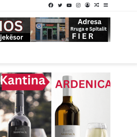
Facebook
Twitter
YouTube
Instagram
Log
Random
Sidebar
In
Article