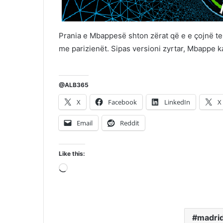
Prania e Mbappesë shton zërat që e e çojnë te 
me parizienët. Sipas versioni zyrtar, Mbappe 
@ALB365
X
Facebook
LinkedIn
X
Email
Reddit
Like this:
Loading…
madri