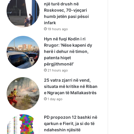
një turë drush në
Roskovec, 70-vjeçari
humb jetën pasi pësoi
infark
19 hours ago
Hyn në fuqi Kodin i ri
Rrugor: ‘Nëse kapeni dy
herë i dehur në timon,
patenta hiqet
përgjithmonë!’
21 hours ago
25 vatra zjarri në vend,
situata më kritike në Riban
e Ngraçan të Mallakastrës
1 day ago
PD propozon 12 bashki në
qarkun e Fierit, ja si do të
ndaheshin njësitë