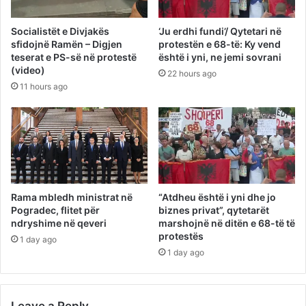
Socialistët e Divjakës
‘Ju erdhi fundi’/ Qytetari në
sfidojnë Ramën – Digjen
protestën e 68-të: Ky vend
teserat e PS-së në protestë
është i yni, ne jemi sovrani
(video)
22 hours ago
11 hours ago
Rama mbledh ministrat në
“Atdheu është i yni dhe jo
Pogradec, flitet për
biznes privat”, qytetarët
ndryshime në qeveri
marshojnë në ditën e 68-të të
protestës
1 day ago
1 day ago