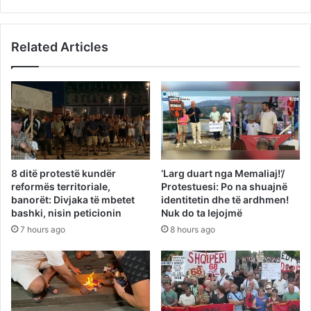
Related Articles
8 ditë protestë kundër
‘Larg duart nga Memaliaj!’/
reformës territoriale,
Protestuesi: Po na shuajnë
banorët: Divjaka të mbetet
identitetin dhe të ardhmen!
bashki, nisin peticionin
Nuk do ta lejojmë
7 hours ago
8 hours ago