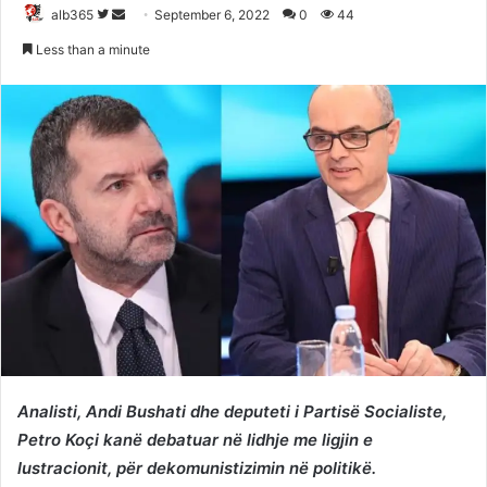
Follow
Send
alb365
September 6, 2022
0
44
on
an
Less than a minute
Twitter
email
Analisti, Andi Bushati dhe deputeti i Partisë Socialiste,
Petro Koçi kanë debatuar në lidhje me ligjin e
lustracionit, për dekomunistizimin në politikë.