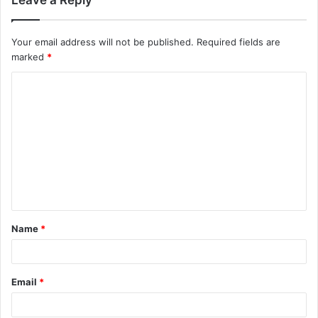
Leave a Reply
Your email address will not be published.
Required fields are
marked
*
C
o
m
m
e
n
t
Name
*
*
Email
*