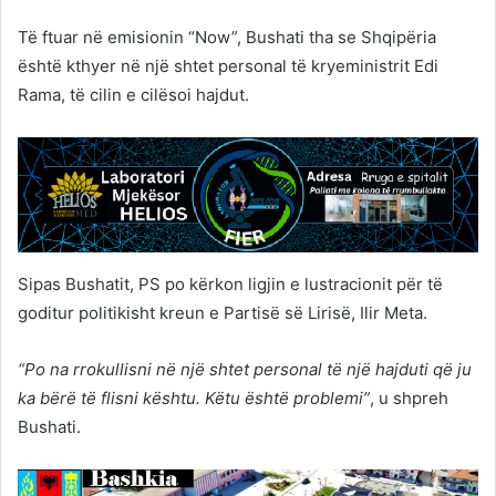
Të ftuar në emisionin “Now”, Bushati tha se Shqipëria
është kthyer në një shtet personal të kryeministrit Edi
Rama, të cilin e cilësoi hajdut.
Sipas Bushatit, PS po kërkon ligjin e lustracionit për të
goditur politikisht kreun e Partisë së Lirisë, Ilir Meta.
“Po na rrokullisni në një shtet personal të një hajduti që ju
ka bërë të flisni kështu. Këtu është problemi”
, u shpreh
Bushati.