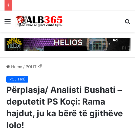
Menu
S
fo
Home
/
POLITIKË
POLITIKË
Përplasja/ Analisti Bushati –
deputetit PS Koçi: Rama
hajdut, ju ka bërë të gjithëve
lolo!