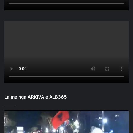
Lajme nga ARKIVA e ALB365
Mbyllen
fjalimet
para
Kryeministrisë/