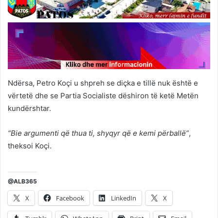
Ndërsa, Petro Koçi u shpreh se diçka e tillë nuk është e
vërtetë dhe se Partia Socialiste dëshiron të ketë Metën
kundërshtar.
“Bie argumenti që thua ti, shyqyr që e kemi përballë”
,
theksoi Koçi.
@ALB365
X
Facebook
LinkedIn
X