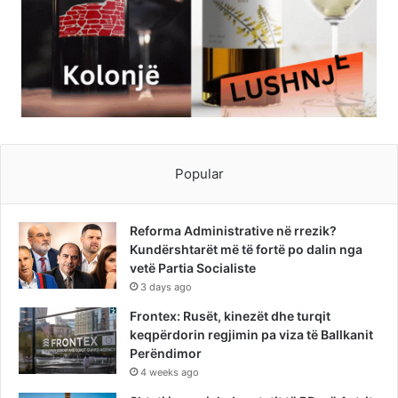
Popular
Reforma Administrative në rrezik?
Kundërshtarët më të fortë po dalin nga
vetë Partia Socialiste
3 days ago
Frontex: Rusët, kinezët dhe turqit
keqpërdorin regjimin pa viza të Ballkanit
Perëndimor
4 weeks ago