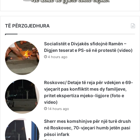
TË PËRZGJEDHURA
Socialistët e Divjakës sfidojnë Ramën –
Digjen teserat e PS-së në protestë (video)
4 hours ago
Roskovec/ Detaje të reja për vdekjen e 69-
vjeçarit pas konfliktit mes dy familjeve,
pritet ekspertiza mjeko-ligjore (foto e
video)
14 hours ago
Sherr mes komshinjve për një turë drush
në Roskovec, 70-vjeçari humb jetën pasi
pësoi infark