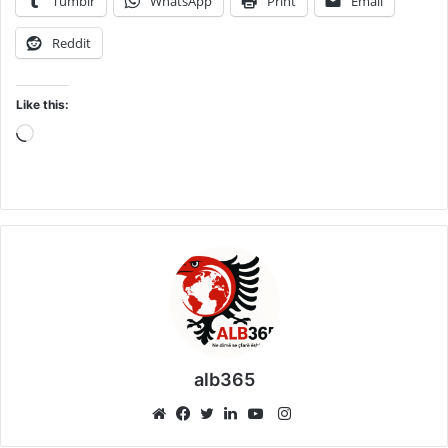
Tumblr
WhatsApp
Print
Email
Reddit
Like this:
Loading…
alb365
Instagram
Website
Facebook
Twitter
LinkedIn
YouTube