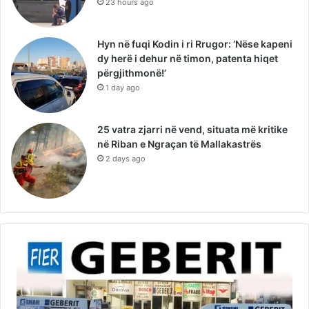
23 hours ago
Hyn në fuqi Kodin i ri Rrugor: ‘Nëse kapeni
dy herë i dehur në timon, patenta hiqet
përgjithmonë!’
1 day ago
25 vatra zjarri në vend, situata më kritike
në Riban e Ngraçan të Mallakastrës
2 days ago