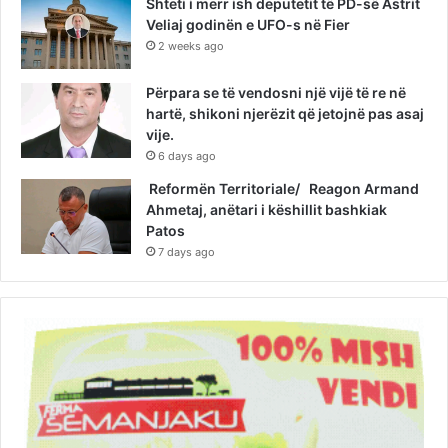
Shteti i merr ish deputetit të PD-së Astrit
Veliaj godinën e UFO-s në Fier
2 weeks ago
Përpara se të vendosni një vijë të re në
hartë, shikoni njerëzit që jetojnë pas asaj
vije.
6 days ago
Reformën Territoriale/ Reagon Armand
Ahmetaj, anëtari i këshillit bashkiak
Patos
7 days ago