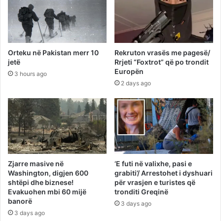
Orteku në Pakistan merr 10
Rekruton vrasës me pagesë/
jetë
Rrjeti “Foxtrot” që po trondit
Europën
3 hours ago
2 days ago
Zjarre masive në
‘E futi në valixhe, pasi e
Washington, digjen 600
grabiti’/ Arrestohet i dyshuari
shtëpi dhe biznese!
për vrasjen e turistes që
Evakuohen mbi 60 mijë
tronditi Greqinë
banorë
3 days ago
3 days ago