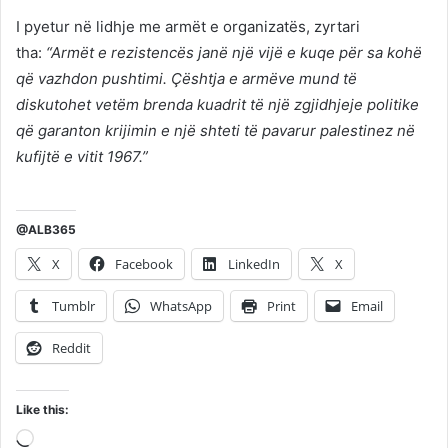
I pyetur në lidhje me armët e organizatës, zyrtari
tha:
“Armët e rezistencës janë një vijë e kuqe për sa kohë
që vazhdon pushtimi. Çështja e armëve mund të
diskutohet vetëm brenda kuadrit të një zgjidhjeje politike
që garanton krijimin e një shteti të pavarur palestinez në
kufijtë e vitit 1967.”
@ALB365
X
Facebook
LinkedIn
X
Tumblr
WhatsApp
Print
Email
Reddit
Like this:
Loading…