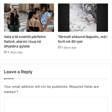
Vala e të nxehtit përfshin
Tërmeti shkund Napolin, më i
Italinë, alarmi i kuq në
forti në 40 vjet
dhjetëra qytete
5 days ago
4 days ago
Leave a Reply
Your email address will not be published.
Required fields are
marked
*
C
o