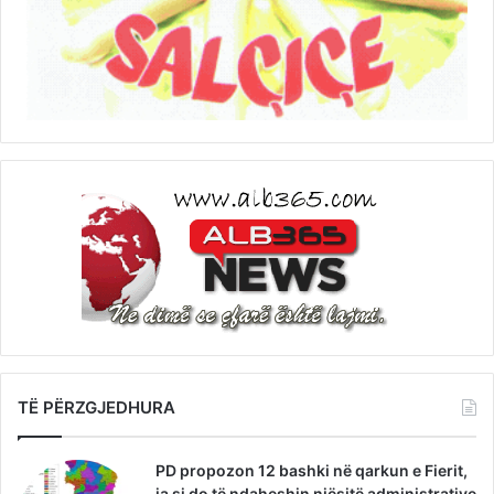
TË PËRZGJEDHURA
PD propozon 12 bashki në qarkun e Fierit,
ja si do të ndaheshin njësitë administrative