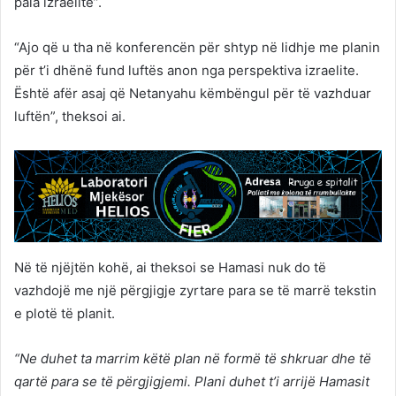
pala izraelite”.
“Ajo që u tha në konferencën për shtyp në lidhje me planin
për t’i dhënë fund luftës anon nga perspektiva izraelite.
Është afër asaj që Netanyahu këmbëngul për të vazhduar
luftën”, theksoi ai.
Në të njëjtën kohë, ai theksoi se Hamasi nuk do të
vazhdojë me një përgjigje zyrtare para se të marrë tekstin
e plotë të planit.
“Ne duhet ta marrim këtë plan në formë të shkruar dhe të
qartë para se të përgjigjemi. Plani duhet t’i arrijë Hamasit