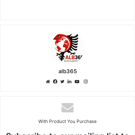
alb365
Instagram
Website
Facebook
Twitter
LinkedIn
YouTube
With Product You Purchase