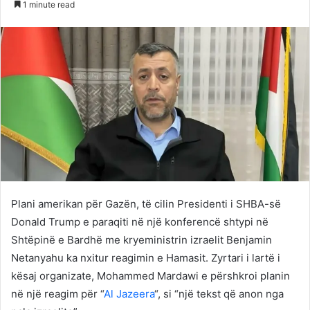
1 minute read
Twitter
email
Plani amerikan për Gazën, të cilin Presidenti i SHBA-së
Donald Trump e paraqiti në një konferencë shtypi në
Shtëpinë e Bardhë me kryeministrin izraelit Benjamin
Netanyahu ka nxitur reagimin e Hamasit. Zyrtari i lartë i
kësaj organizate, Mohammed Mardawi e përshkroi planin
në një reagim për “
Al Jazeera
“, si “një tekst që anon nga