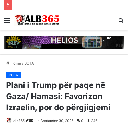
Menu
S
fo
Home
/
BOTA
BOTA
Plani i Trump për paqe në
Gaza/ Hamasi: Favorizon
Izraelin, por do përgjigjemi
Follow
Send
alb365
September 30, 2025
0
246
on
an