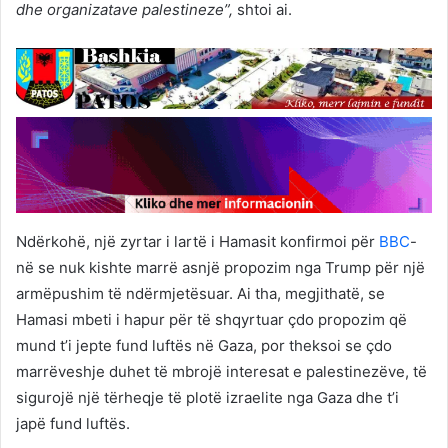
dhe organizatave palestineze”,
shtoi ai.
Ndërkohë, një zyrtar i lartë i Hamasit konfirmoi për
BBC
-
në se nuk kishte marrë asnjë propozim nga Trump për një
armëpushim të ndërmjetësuar. Ai tha, megjithatë, se
Hamasi mbeti i hapur për të shqyrtuar çdo propozim që
mund t’i jepte fund luftës në Gaza, por theksoi se çdo
marrëveshje duhet të mbrojë interesat e palestinezëve, të
sigurojë një tërheqje të plotë izraelite nga Gaza dhe t’i
japë fund luftës.