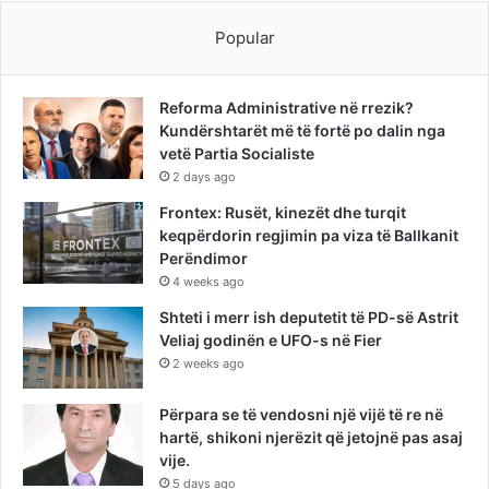
Popular
Reforma Administrative në rrezik?
Kundërshtarët më të fortë po dalin nga
vetë Partia Socialiste
2 days ago
Frontex: Rusët, kinezët dhe turqit
keqpërdorin regjimin pa viza të Ballkanit
Perëndimor
4 weeks ago
Shteti i merr ish deputetit të PD-së Astrit
Veliaj godinën e UFO-s në Fier
2 weeks ago
Përpara se të vendosni një vijë të re në
hartë, shikoni njerëzit që jetojnë pas asaj
vije.
5 days ago