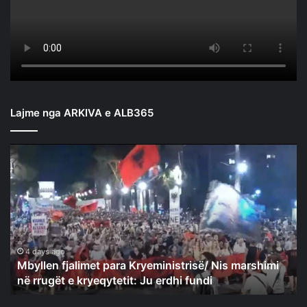
Lajme nga ARKIVA e ALB365
Mbyllen
fjalimet
para
Kryeministrisë/
Nis
marshimi
në
rrugët
4 days ago
Mbyllen fjalimet para Kryeministrisë/ Nis marshimi
e
në rrugët e kryeqytetit: Ju erdhi fundi
kryeqytetit:
Ju