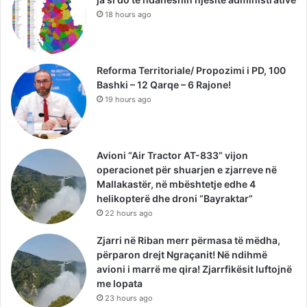
18 hours ago
Reforma Territoriale/ Propozimi i PD, 100
Bashki – 12 Qarqe – 6 Rajone!
19 hours ago
Avioni “Air Tractor AT-833” vijon
operacionet për shuarjen e zjarreve në
Mallakastër, në mbështetje edhe 4
helikopterë dhe droni “Bayraktar”
22 hours ago
Zjarri në Riban merr përmasa të mëdha,
përparon drejt Ngraçanit! Në ndihmë
avioni i marrë me qira! Zjarrfikësit luftojnë
me lopata
23 hours ago