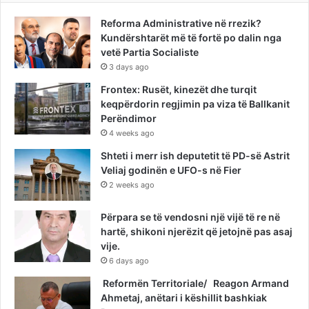
Reforma Administrative në rrezik?
Kundërshtarët më të fortë po dalin nga
vetë Partia Socialiste
3 days ago
Frontex: Rusët, kinezët dhe turqit
keqpërdorin regjimin pa viza të Ballkanit
Perëndimor
4 weeks ago
Shteti i merr ish deputetit të PD-së Astrit
Veliaj godinën e UFO-s në Fier
2 weeks ago
Përpara se të vendosni një vijë të re në
hartë, shikoni njerëzit që jetojnë pas asaj
vije.
6 days ago
Reformën Territoriale/ Reagon Armand
Ahmetaj, anëtari i këshillit bashkiak