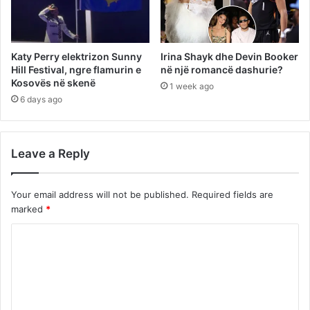
Katy Perry elektrizon Sunny
Irina Shayk dhe Devin Booker
Hill Festival, ngre flamurin e
në një romancë dashurie?
Kosovës në skenë
1 week ago
6 days ago
Leave a Reply
Your email address will not be published.
Required fields are
marked
*
C
o
m
m