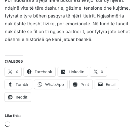
Por ndoshta arsyeja më e bukur është kjo: kur dy njerëz
ndajnë vite të tëra dashurie, gëzime, tensione dhe kujtime,
fytyrat e tyre bëhen pasqyra të njëri-tjetrit. Ngjashmëria
nuk është thjesht fizike, por emocionale. Në fund të fundit,
nuk është se fillon t’i ngjash partnerit, por fytyra jote bëhet
dëshmi e historisë që keni jetuar bashkë.
@ALB365
X
Facebook
LinkedIn
X
Tumblr
WhatsApp
Print
Email
Reddit
Like this:
Loading…