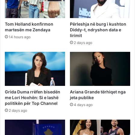
Tom Holland konfirmon
Përleshja në burg i kushton
martesën me Zendaya
Diddy-t, ndryshon data e
lirimit
14 hours ago
2 days ago
Grida Duma rrëfen bisedën
Ariana Grande tërhiqet nga
me Lori Hoxhën: Si e lashë
jeta publike
politikën për Top Channel
4 days ago
2 days ago