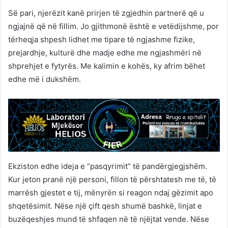
Së pari, njerëzit kanë prirjen të zgjedhin partnerë që u
ngjajnë që në fillim. Jo gjithmonë është e vetëdijshme, por
tërheqja shpesh lidhet me tipare të ngjashme fizike,
prejardhje, kulturë dhe madje edhe me ngjashmëri në
shprehjet e fytyrës. Me kalimin e kohës, ky afrim bëhet
edhe më i dukshëm.
Ekziston edhe ideja e “pasqyrimit” të pandërgjegjshëm.
Kur jeton pranë një personi, fillon të përshtatesh me të, të
marrësh gjestet e tij, mënyrën si reagon ndaj gëzimit apo
shqetësimit. Nëse një çift qesh shumë bashkë, linjat e
buzëqeshjes mund të shfaqen në të njëjtat vende. Nëse