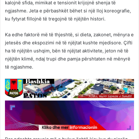
kalojnë sfida, mimikat e tensionit krijojnë shenja të
ngjashme. Jeta e përbashkët bëhet si një lloj koreografie,
ku fytyrat fillojnë të tregojnë të njëjtën histori.
Ka edhe faktorë më të thjeshtë, si dieta, zakonet, mënyra e
jetesës dhe ekspozimi në të njëjtat kushte mjedisore. Çifti
ha të njëjtën ushqim, bën të njëjtat aktivitete, jeton në të
njëjtën klimë, ndaj trupi dhe pamja përshtaten në mënyrë
të ngjashme.