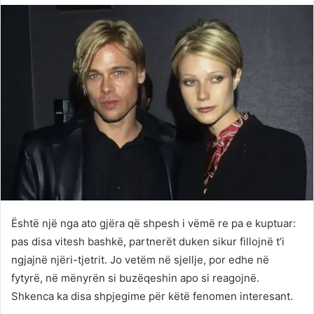
Twitter
email
Është një nga ato gjëra që shpesh i vëmë re pa e kuptuar:
pas disa vitesh bashkë, partnerët duken sikur fillojnë t’i
ngjajnë njëri-tjetrit. Jo vetëm në sjellje, por edhe në
fytyrë, në mënyrën si buzëqeshin apo si reagojnë.
Shkenca ka disa shpjegime për këtë fenomen interesant.