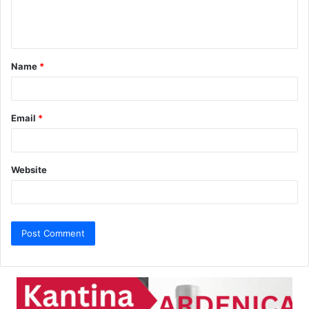
e
n
t
Name
*
*
Email
*
Website