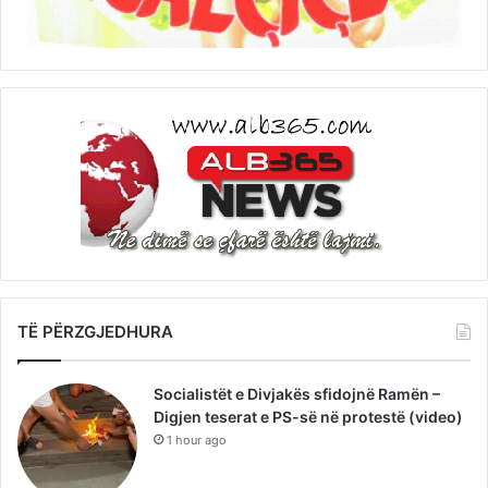
TË PËRZGJEDHURA
Socialistët e Divjakës sfidojnë Ramën –
Digjen teserat e PS-së në protestë (video)
1 hour ago