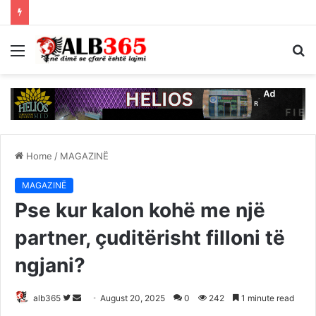
Menu
S
fo
Home
/
MAGAZINË
MAGAZINË
Pse kur kalon kohë me një
partner, çuditërisht filloni të
ngjani?
Follow
Send
alb365
August 20, 2025
0
242
1 minute read
on
an