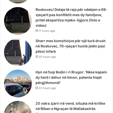
Roskovec/ Detaje të reja për vdekjen e 69-
vjeçarit pas konfliktit mes dy familjeve,
pritet ekspertiza mjeko-ligjore (foto e
video)
11 hours ago
Sherr mes komshinjve për një turë drush
në Roskovec, 70-vjeçari humb jetën pasi
pësoi infark
20 hours ago
Hyn në fuqi Kodin i ri Rrugor: ‘Nëse kapeni
dy herë i dehur në timon, patenta hiqet
përgjithmonë!’
22 hours ago
25 vatra zjarri në vend, situata më kritike
në Riban e Ngraçan të Mallakastrës