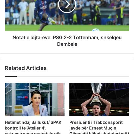
Notat e lojtarëve: PSG 2-2 Tottenham, shkëlqeu
Dembele
Related Articles
Hetimet ndaj Ballukut/ SPAK
Presidenti i Trabzonsporit
kontroll te ‘Atelier 4’,
lavde për Ernest Muçin,
sekuestrohen materiale për
Gjimshiti bëhet shqiptari më i