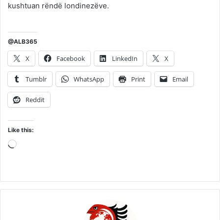
kushtuan rëndë londinezëve.
@ALB365
X
Facebook
LinkedIn
X
Tumblr
WhatsApp
Print
Email
Reddit
Like this:
Loading…