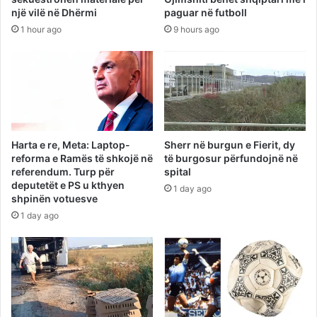
një vilë në Dhërmi
paguar në futboll
1 hour ago
9 hours ago
Harta e re, Meta: Laptop-
Sherr në burgun e Fierit, dy
reforma e Ramës të shkojë në
të burgosur përfundojnë në
referendum. Turp për
spital
deputetët e PS u kthyen
1 day ago
shpinën votuesve
1 day ago