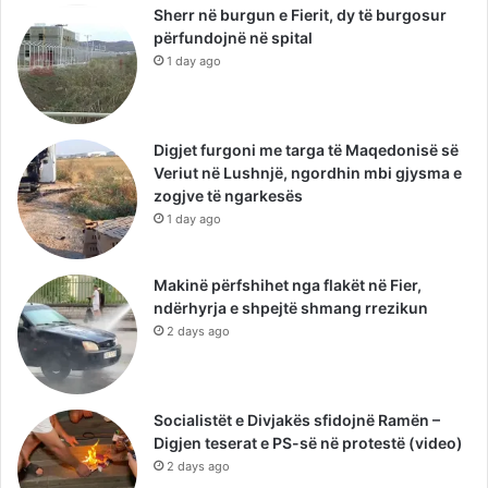
Sherr në burgun e Fierit, dy të burgosur
përfundojnë në spital
1 day ago
Digjet furgoni me targa të Maqedonisë së
Veriut në Lushnjë, ngordhin mbi gjysma e
zogjve të ngarkesës
1 day ago
Makinë përfshihet nga flakët në Fier,
ndërhyrja e shpejtë shmang rrezikun
2 days ago
Socialistët e Divjakës sfidojnë Ramën –
Digjen teserat e PS-së në protestë (video)
2 days ago