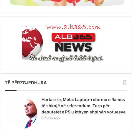
TË PËRZGJEDHURA
Harta e re, Meta: Laptop-reforma e Ramës
të shkojë në referendum. Turp për
deputetët e PS u kthyen shpinën votuesve
1 day ago