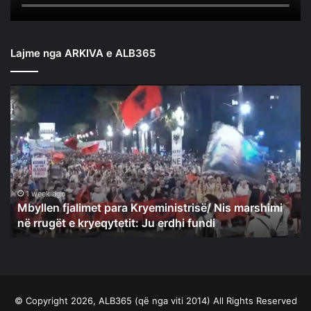
Lajme nga ARKIVA e ALB365
Mbyllen
fjalimet
para
Kryeministrisë/
Nis
marshimi
në
rrugët
1 week ago
Mbyllen fjalimet para Kryeministrisë/ Nis marshimi
e
në rrugët e kryeqytetit: Ju erdhi fundi
kryeqytetit:
Ju
erdhi
fundi
© Copyright 2026, ALB365 (që nga viti 2014) All Rights Reserved