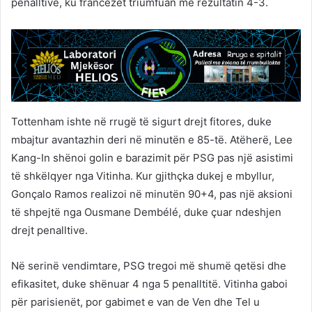
penalltive, ku francezët triumfuan me rezultatin 4-3.
Tottenham ishte në rrugë të sigurt drejt fitores, duke
mbajtur avantazhin deri në minutën e 85-të. Atëherë, Lee
Kang-In shënoi golin e barazimit për PSG pas një asistimi
të shkëlqyer nga Vitinha. Kur gjithçka dukej e mbyllur,
Gonçalo Ramos realizoi në minutën 90+4, pas një aksioni
të shpejtë nga Ousmane Dembélé, duke çuar ndeshjen
drejt penalltive.
Në serinë vendimtare, PSG tregoi më shumë qetësi dhe
efikasitet, duke shënuar 4 nga 5 penalltitë. Vitinha gaboi
për parisienët, por gabimet e van de Ven dhe Tel u