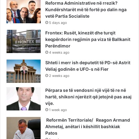
Reforma Administrative në rrezik?
Kundërshtarët më të fortë po dalin nga
vetë Partia Socialiste
5 days ago
Frontex: Rusët, kinezët dhe turqit
keqpërdorin regjimin pa viza të Ballkanit
Perëndimor
4 weeks ago
Shteti i merr ish deputetit të PD-së Astrit
Veliaj godinën e UFO-s në Fier
2 weeks ago
Përpara se të vendosni një vijë të re në
hartë, shikoni njerëzit që jetojnë pas asaj
vije.
1 week ago
Reformën Territoriale/ Reagon Armand
Ahmetaj, anëtari i këshillit bashkiak
Patos