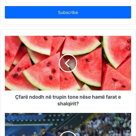
Email
address
Çfarë ndodh në trupin tone nëse hamë farat e
shalqirit?