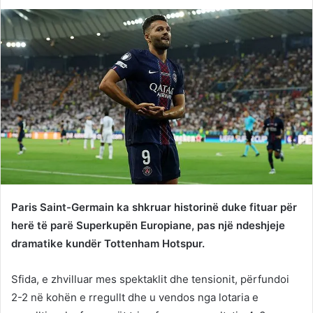
on
an
Twitter
email
Paris Saint-Germain ka shkruar historinë duke fituar për
herë të parë Superkupën Europiane, pas një ndeshjeje
dramatike kundër Tottenham Hotspur.
Sfida, e zhvilluar mes spektaklit dhe tensionit, përfundoi
2-2 në kohën e rregullt dhe u vendos nga lotaria e