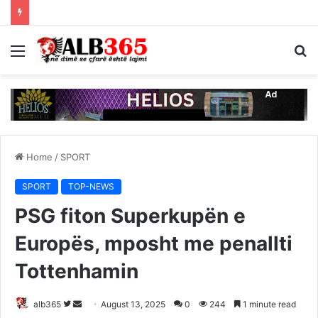
Menu
S
fo
Home
/
SPORT
SPORT
TOP-NEWS
PSG fiton Superkupën e
Europës, mposht me penallti
Tottenhamin
Follow
Send
alb365
August 13, 2025
0
244
1 minute read