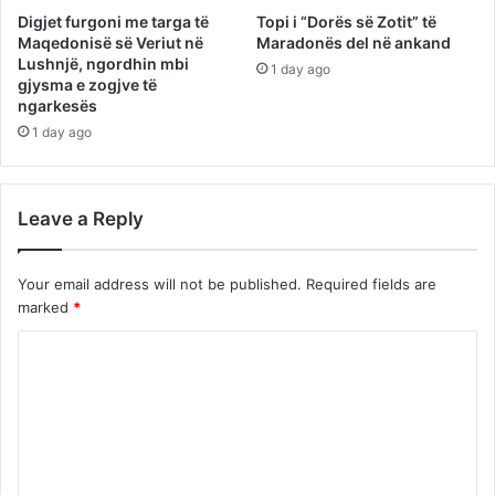
Digjet furgoni me targa të
Topi i “Dorës së Zotit” të
Maqedonisë së Veriut në
Maradonës del në ankand
Lushnjë, ngordhin mbi
1 day ago
gjysma e zogjve të
ngarkesës
1 day ago
Leave a Reply
Your email address will not be published.
Required fields are
marked
*
C
o
m
m
e