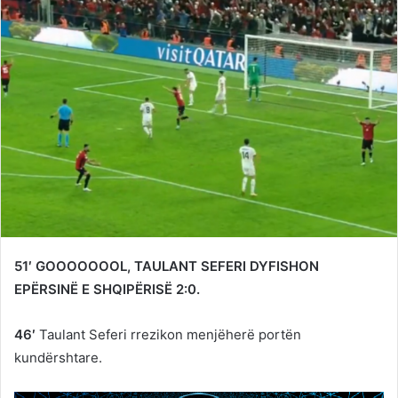
51′ GOOOOOOOL, TAULANT SEFERI DYFISHON
EPËRSINË E SHQIPËRISË 2:0.
46′
Taulant Seferi rrezikon menjëherë portën
kundërshtare.