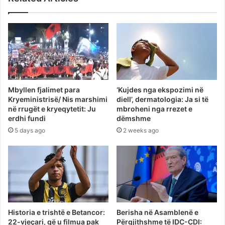
Mbyllen fjalimet para
‘Kujdes nga ekspozimi në
Kryeministrisë/ Nis marshimi
diell’, dermatologia: Ja si të
në rrugët e kryeqytetit: Ju
mbroheni nga rrezet e
erdhi fundi
dëmshme
5 days ago
2 weeks ago
Historia e trishtë e Betancor:
Berisha në Asamblenë e
22-vjeçari, që u filmua pak
Përgjithshme të IDC-CDI: