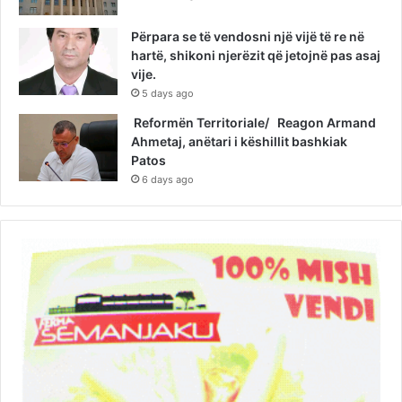
Përpara se të vendosni një vijë të re në
hartë, shikoni njerëzit që jetojnë pas asaj
vije.
5 days ago
Reformën Territoriale/ Reagon Armand
Ahmetaj, anëtari i këshillit bashkiak
Patos
6 days ago