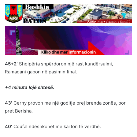
45+2′
Shqipëria shpërdoron një rast kundërsulmi,
Ramadani gabon në pasimin final.
+4 minuta lojë shtesë.
43′
Cerny provon me një goditje prej brenda zonës, por
pret Berisha.
40′
Coufal ndëshkohet me karton të verdhë.