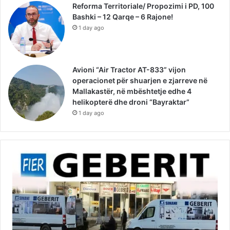
Reforma Territoriale/ Propozimi i PD, 100
Bashki – 12 Qarqe – 6 Rajone!
1 day ago
Avioni “Air Tractor AT-833” vijon
operacionet për shuarjen e zjarreve në
Mallakastër, në mbështetje edhe 4
helikopterë dhe droni “Bayraktar”
1 day ago