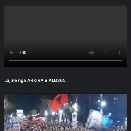
Lajme nga ARKIVA e ALB365
Mbyllen
fjalimet
para
Kryeministrisë/
Nis
marshimi