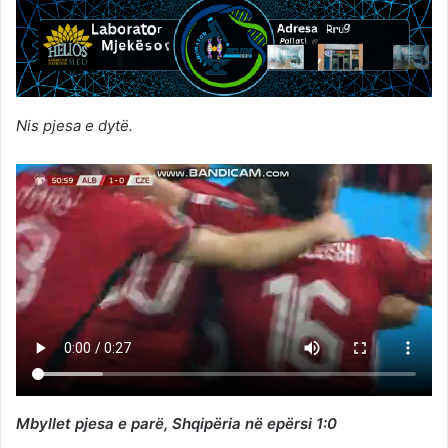
Nis pjesa e dytë.
Mbyllet pjesa e parë, Shqipëria në epërsi 1:0