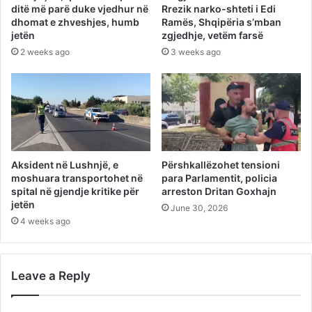
ditë më parë duke vjedhur në
Rrezik narko-shteti i Edi
dhomat e zhveshjes, humb
Ramës, Shqipëria s’mban
jetën
zgjedhje, vetëm farsë
2 weeks ago
3 weeks ago
Aksident në Lushnjë, e
Përshkallëzohet tensioni
moshuara transportohet në
para Parlamentit, policia
spital në gjendje kritike për
arreston Dritan Goxhajn
jetën
June 30, 2026
4 weeks ago
Leave a Reply