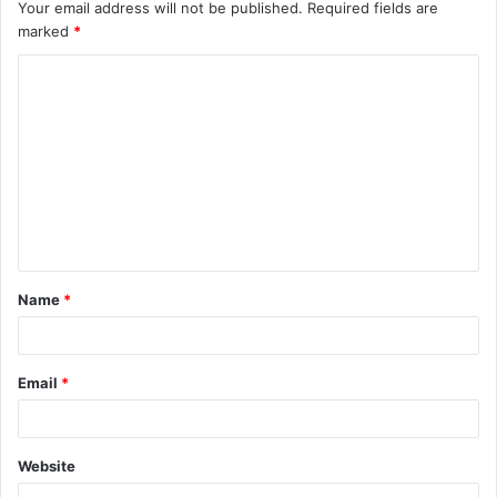
Your email address will not be published.
Required fields are
marked
*
C
o
m
m
e
n
t
Name
*
*
Email
*
Website