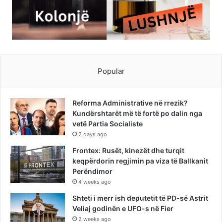
Popular
Reforma Administrative në rrezik?
Kundërshtarët më të fortë po dalin nga
vetë Partia Socialiste
2 days ago
Frontex: Rusët, kinezët dhe turqit
keqpërdorin regjimin pa viza të Ballkanit
Perëndimor
4 weeks ago
Shteti i merr ish deputetit të PD-së Astrit
Veliaj godinën e UFO-s në Fier
2 weeks ago