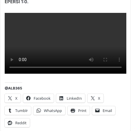
EPËRSI 1:0.
@ALB365
X
Facebook
LinkedIn
X
Tumblr
WhatsApp
Print
Email
Reddit