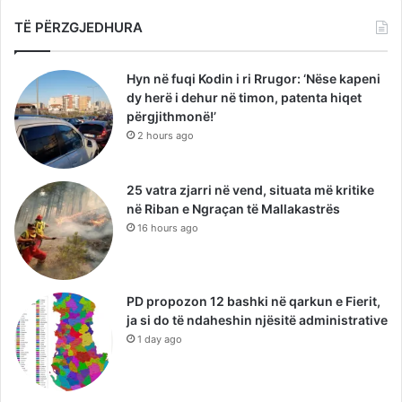
TË PËRZGJEDHURA
Hyn në fuqi Kodin i ri Rrugor: ‘Nëse kapeni
dy herë i dehur në timon, patenta hiqet
përgjithmonë!’
2 hours ago
25 vatra zjarri në vend, situata më kritike
në Riban e Ngraçan të Mallakastrës
16 hours ago
PD propozon 12 bashki në qarkun e Fierit,
ja si do të ndaheshin njësitë administrative
1 day ago