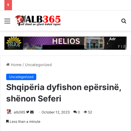
Menu
S
fo
Home
/
Uncategorized
Uncategorized
Shqipëria dyfishon epërsinë,
shënon Seferi
Follow
Send
alb365
October 12, 2023
0
52
on
an
Less than a minute
Twitter
email