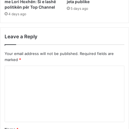
me Lori Hoxhën: Si e lashë
jeta publike
politikën për Top Channel
5 days ago
4 days ago
Leave a Reply
Your email address will not be published.
Required fields are
marked
*
C
o
m
m
e
n
t