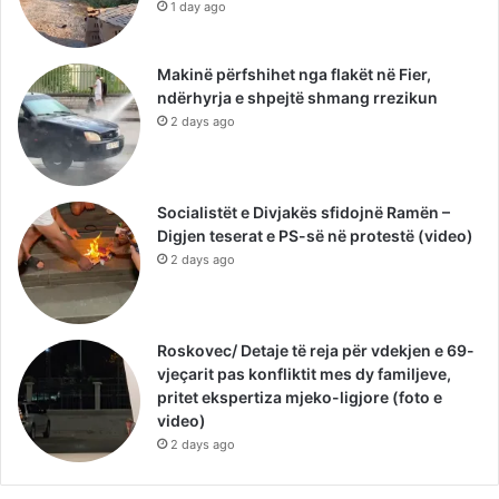
1 day ago
Makinë përfshihet nga flakët në Fier,
ndërhyrja e shpejtë shmang rrezikun
2 days ago
Socialistët e Divjakës sfidojnë Ramën –
Digjen teserat e PS-së në protestë (video)
2 days ago
Roskovec/ Detaje të reja për vdekjen e 69-
vjeçarit pas konfliktit mes dy familjeve,
pritet ekspertiza mjeko-ligjore (foto e
video)
2 days ago