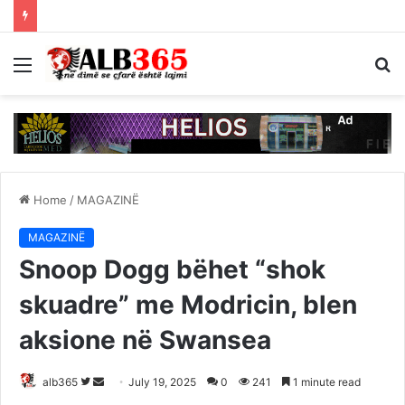
Menu
S
fo
Home
/
MAGAZINË
MAGAZINË
Snoop Dogg bëhet “shok
skuadre” me Modricin, blen
aksione në Swansea
Follow
Send
alb365
July 19, 2025
0
241
1 minute read
on
an