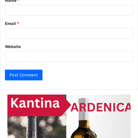
Name
*
*
Email
*
Website