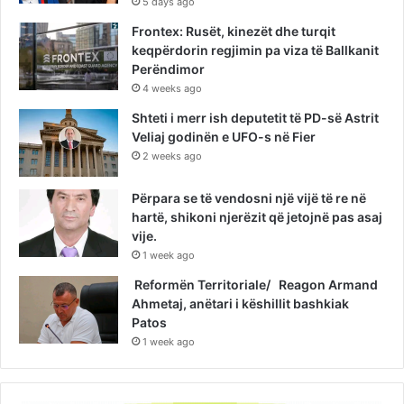
5 days ago
Frontex: Rusët, kinezët dhe turqit
keqpërdorin regjimin pa viza të Ballkanit
Perëndimor
4 weeks ago
Shteti i merr ish deputetit të PD-së Astrit
Veliaj godinën e UFO-s në Fier
2 weeks ago
Përpara se të vendosni një vijë të re në
hartë, shikoni njerëzit që jetojnë pas asaj
vije.
1 week ago
Reformën Territoriale/ Reagon Armand
Ahmetaj, anëtari i këshillit bashkiak
Patos
1 week ago