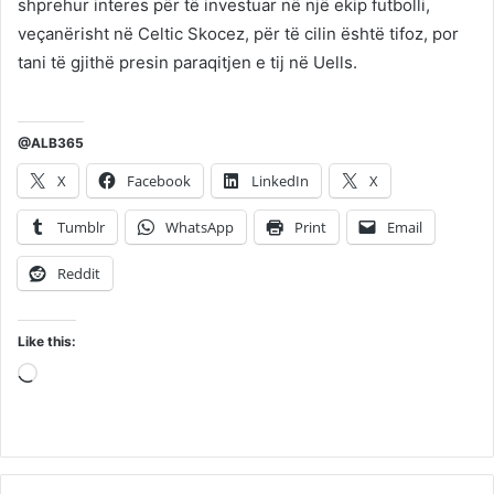
shprehur interes për të investuar në një ekip futbolli,
veçanërisht në Celtic Skocez, për të cilin është tifoz, por
tani të gjithë presin paraqitjen e tij në Uells.
@ALB365
X
Facebook
LinkedIn
X
Tumblr
WhatsApp
Print
Email
Reddit
Like this:
Loading…