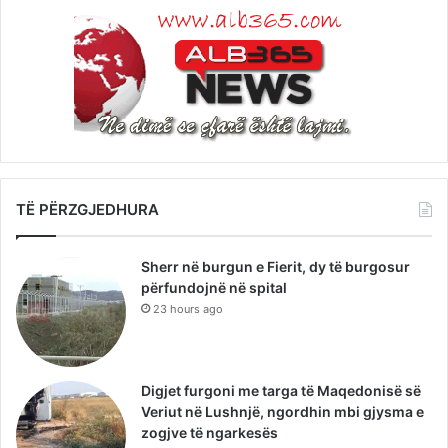
TË PËRZGJEDHURA
Sherr në burgun e Fierit, dy të burgosur
përfundojnë në spital
23 hours ago
Digjet furgoni me targa të Maqedonisë së
Veriut në Lushnjë, ngordhin mbi gjysma e
zogjve të ngarkesës