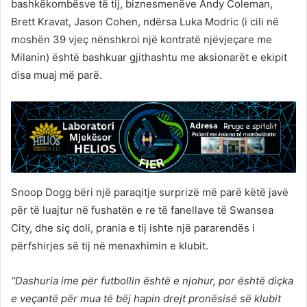
bashkëkombësve të tij, biznesmenëve Andy Coleman,
Brett Kravat, Jason Cohen, ndërsa Luka Modric (i cili në
moshën 39 vjeç nënshkroi një kontratë njëvjeçare me
Milanin) është bashkuar gjithashtu me aksionarët e ekipit
disa muaj më parë.
Snoop Dogg bëri një paraqitje surprizë më parë këtë javë
për të luajtur në fushatën e re të fanellave të Swansea
City, dhe siç doli, prania e tij ishte një pararendës i
përfshirjes së tij në menaxhimin e klubit.
“Dashuria ime për futbollin është e njohur, por është diçka
e veçantë për mua të bëj hapin drejt pronësisë së klubit