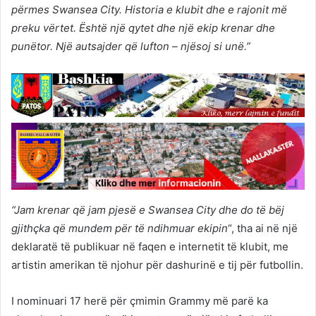
përmes Swansea City. Historia e klubit dhe e rajonit më
preku vërtet. Është një qytet dhe një ekip krenar dhe
punëtor. Një autsajder që lufton – njësoj si unë.”
“Jam krenar që jam pjesë e Swansea City dhe do të bëj
gjithçka që mundem për të ndihmuar ekipin
“, tha ai në një
deklaratë të publikuar në faqen e internetit të klubit, me
artistin amerikan të njohur për dashurinë e tij për futbollin.
I nominuari 17 herë për çmimin Grammy më parë ka