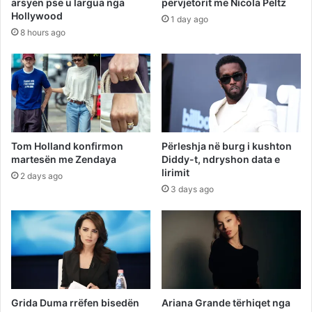
arsyen pse u largua nga
përvjetorit me Nicola Peltz
Hollywood
1 day ago
8 hours ago
Tom Holland konfirmon
Përleshja në burg i kushton
martesën me Zendaya
Diddy-t, ndryshon data e
lirimit
2 days ago
3 days ago
Grida Duma rrëfen bisedën
Ariana Grande tërhiqet nga