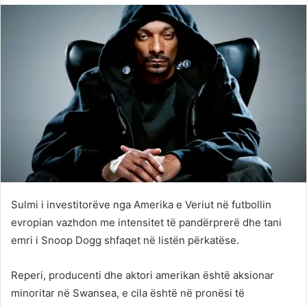
Twitter
email
Sulmi i investitorëve nga Amerika e Veriut në futbollin
evropian vazhdon me intensitet të pandërprerë dhe tani
emri i Snoop Dogg shfaqet në listën përkatëse.
Reperi, producenti dhe aktori amerikan është aksionar
minoritar në Swansea, e cila është në pronësi të