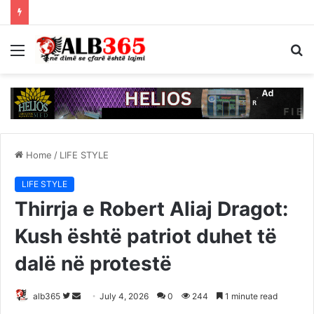
Menu
S
fo
Home
/
LIFE STYLE
LIFE STYLE
Thirrja e Robert Aliaj Dragot:
Kush është patriot duhet të
dalë në protestë
Follow
Send
alb365
July 4, 2026
0
244
1 minute read
on
an