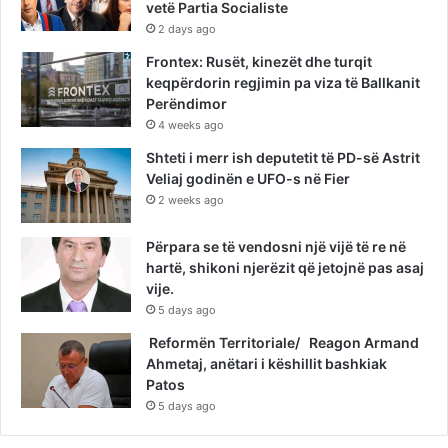
vetë Partia Socialiste
2 days ago
Frontex: Rusët, kinezët dhe turqit
keqpërdorin regjimin pa viza të Ballkanit
Perëndimor
4 weeks ago
Shteti i merr ish deputetit të PD-së Astrit
Veliaj godinën e UFO-s në Fier
2 weeks ago
Përpara se të vendosni një vijë të re në
hartë, shikoni njerëzit që jetojnë pas asaj
vije.
5 days ago
Reformën Territoriale/ Reagon Armand
Ahmetaj, anëtari i këshillit bashkiak
Patos
5 days ago