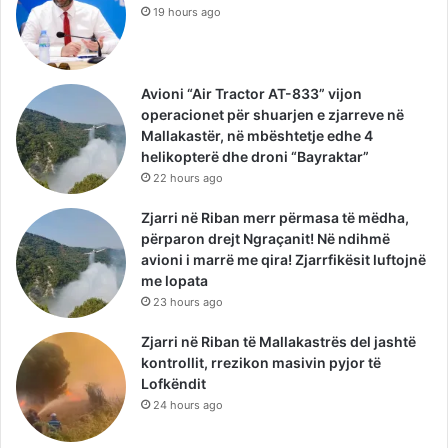
19 hours ago
Avioni “Air Tractor AT-833” vijon
operacionet për shuarjen e zjarreve në
Mallakastër, në mbështetje edhe 4
helikopterë dhe droni “Bayraktar”
22 hours ago
Zjarri në Riban merr përmasa të mëdha,
përparon drejt Ngraçanit! Në ndihmë
avioni i marrë me qira! Zjarrfikësit luftojnë
me lopata
23 hours ago
Zjarri në Riban të Mallakastrës del jashtë
kontrollit, rrezikon masivin pyjor të
Lofkëndit
24 hours ago