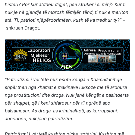
histeri? Por kur atdheu digjet, pse strukeni si minj? Kur ti
nuk je në gjendje të mbrosh fëmijën tënd, ti nuk e meriton
atë. Ti, patrioti njëpërdorimësh, kush të ka tredhur ty?” –
shkruan Dragot.
“Patriotizmi i vërtetë nuk është kënga e Xhamadanit që
shpërthen nga xhamat e makinave luksoze me të ardhura
nga prostitucioni dhe droga. Nuk janë këngët e pasinqerta
për shqipet, që i keni shfarosur për t’i ngrënë apo
balsamosur. As droga, as kriminaliteti, as korrupsioni.
Jooooooo, nuk janë patriotizëm.
Patriotizmi i vërtetë kushton diçka, zotërinj. Kushton më