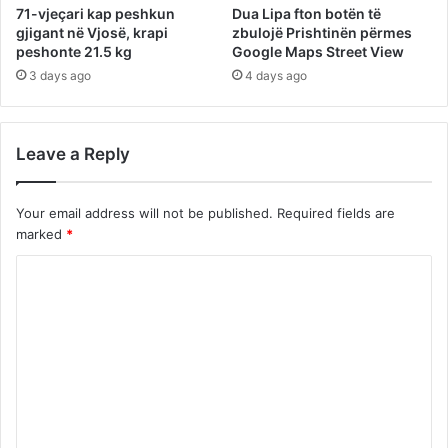
71-vjeçari kap peshkun
Dua Lipa fton botën të
gjigant në Vjosë, krapi
zbulojë Prishtinën përmes
peshonte 21.5 kg
Google Maps Street View
3 days ago
4 days ago
Leave a Reply
Your email address will not be published.
Required fields are
marked
*
C
o
m
m
e
n