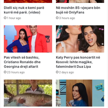
Dielli siç nuk e kemi parë
Në moshën 85-vjeçare bën
kurrë më parë. (video)
bujë në OnlyFans
1 hour ago
3 hours ago
Pas vitesh së bashku,
Katy Perry pas koncertit në
Cristiano Ronaldo dhe
Kosovë: Ishte magjike,
Georgina drejt altarit
faleminderit Dua Lipa
23 hours ago
2 days ago