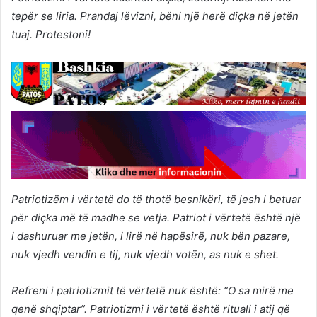
tepër se liria. Prandaj lëvizni, bëni një herë diçka në jetën
tuaj. Protestoni!
Patriotizëm i vërtetë do të thotë besnikëri, të jesh i betuar
për diçka më të madhe se vetja. Patriot i vërtetë është një
i dashuruar me jetën, i lirë në hapësirë, nuk bën pazare,
nuk vjedh vendin e tij, nuk vjedh votën, as nuk e shet.
Refreni i patriotizmit të vërtetë nuk është: “O sa mirë me
qenë shqiptar”.
Patriotizmi i vërtetë është rituali i atij që