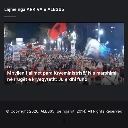
Lajme nga ARKIVA e ALB365
Mbyllen
fjalimet
para
Kryeministrisë/
Nis
marshimi
në
rrugët
4 days ago
Mbyllen fjalimet para Kryeministrisë/ Nis marshimi
e
në rrugët e kryeqytetit: Ju erdhi fundi
kryeqytetit:
Ju
erdhi
fundi
© Copyright 2026, ALB365 (që nga viti 2014) All Rights Reserved
|