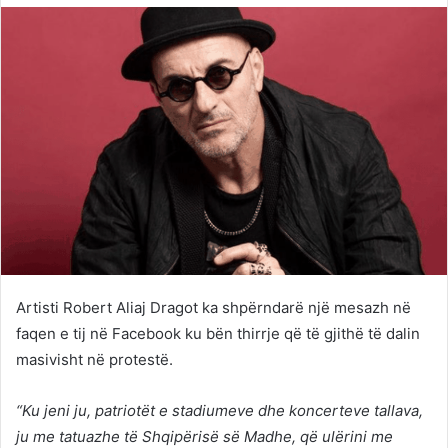
Twitter
email
Artisti Robert Aliaj Dragot ka shpërndarë një mesazh në
faqen e tij në Facebook ku bën thirrje që të gjithë të dalin
masivisht në protestë.
“Ku jeni ju, patriotët e stadiumeve dhe koncerteve tallava,
ju me tatuazhe të Shqipërisë së Madhe, që ulërini me