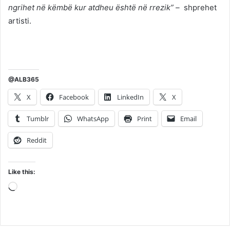
ngrihet në këmbë kur atdheu është në rrezik” –
shprehet
artisti.
@ALB365
X
Facebook
LinkedIn
X
Tumblr
WhatsApp
Print
Email
Reddit
Like this:
Loading…