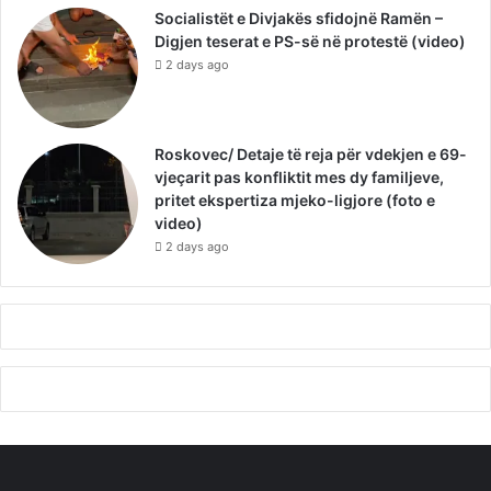
Socialistët e Divjakës sfidojnë Ramën –
Digjen teserat e PS-së në protestë (video)
2 days ago
Roskovec/ Detaje të reja për vdekjen e 69-
vjeçarit pas konfliktit mes dy familjeve,
pritet ekspertiza mjeko-ligjore (foto e
video)
2 days ago