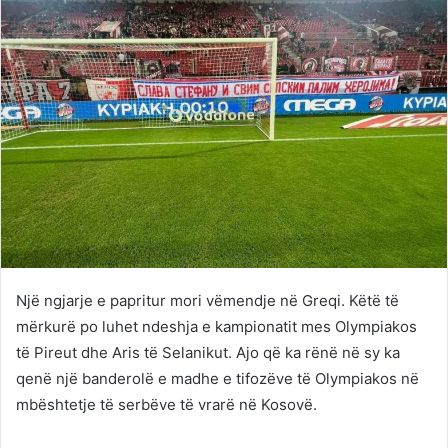
Një ngjarje e papritur mori vëmendje në Greqi. Këtë të
mërkurë po luhet ndeshja e kampionatit mes Olympiakos
të Pireut dhe Aris të Selanikut. Ajo që ka rënë në sy ka
qenë një banderolë e madhe e tifozëve të Olympiakos në
mbështetje të serbëve të vrarë në Kosovë.