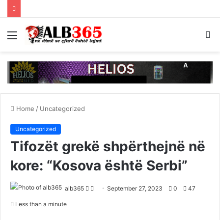
Menu
S
fo
Home
/
Uncategorized
Uncategorized
Tifozët grekë shpërthejnë në
kore: “Kosova është Serbi”
Follow
Send
alb365
September 27, 2023
0
47
on
an
Less than a minute
Twitter
email