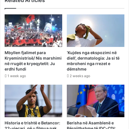
Related Articles
Mbyllen fjalimet para
‘Kujdes nga ekspozimi në
Kryeministrisë/ Nis marshimi
diell’, dermatologia: Ja si të
në rrugët e kryeqytetit: Ju
mbroheni nga rrezet e
erdhi fundi
dëmshme
1 week ago
2 weeks ago
Historia e trishtë e Betancor:
Berisha në Asamblenë e
22-vjeçari, që u filmua pak
Përgjithshme të IDC-CDI: