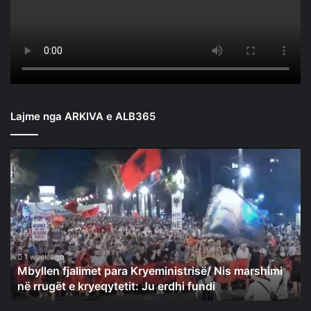
Lajme nga ARKIVA e ALB365
Mbyllen
fjalimet
para
Kryeministrisë/
Nis
marshimi
në
rrugët
1 week ago
Mbyllen fjalimet para Kryeministrisë/ Nis marshimi
e
në rrugët e kryeqytetit: Ju erdhi fundi
kryeqytetit:
Ju