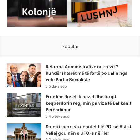
Popular
Reforma Administrative në rrezik?
Kundërshtarët më të fortë po dalin nga
vetë Partia Socialiste
5 days ago
Frontex: Rusët, kinezët dhe turqit
keqpërdorin regjimin pa viza të Ballkanit
Perëndimor
4 weeks ago
Shteti i merr ish deputetit të PD-së Astrit
Veliaj godinën e UFO-s në Fier
2 weeks ago