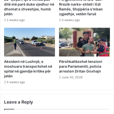
ditë më parë duke vjedhur në
Rrezik narko-shteti i Edi
dhomat e zhveshjes, humb
Ramës, Shqipëria s’mban
jetën
zgjedhje, vetëm farsë
2 weeks ago
4 weeks ago
Aksident në Lushnjë, e
Përshkallëzohet tensioni
moshuara transportohet në
para Parlamentit, policia
spital në gjendje kritike për
arreston Dritan Goxhajn
jetën
June 30, 2026
4 weeks ago
Leave a Reply