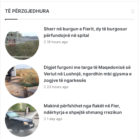
TË PËRZGJEDHURA
Sherr në burgun e Fierit, dy të burgosur
përfundojnë në spital
19 hours ago
Digjet furgoni me targa të Maqedonisë së
Veriut në Lushnjë, ngordhin mbi gjysma e
zogjve të ngarkesës
23 hours ago
Makinë përfshihet nga flakët në Fier,
ndërhyrja e shpejtë shmang rrezikun
1 day ago