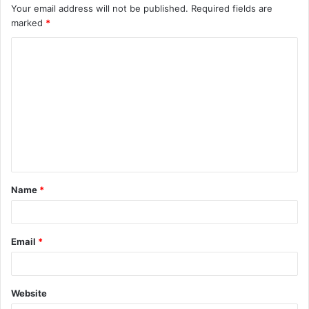
Your email address will not be published.
Required fields are
marked
*
C
o
m
m
e
n
t
Name
*
*
Email
*
Website