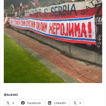
@ALB365
X
Facebook
LinkedIn
X