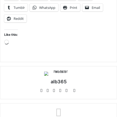
Tumblr
WhatsApp
Print
Email
Reddit
Like this:
Loading…
alb365
Website
Facebook
Twitter
LinkedIn
YouTube
Instagram