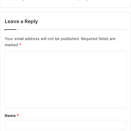
Leave a Reply
Your email address will not be published.
Required fields are
marked
*
C
o
m
m
e
n
t
Name
*
*