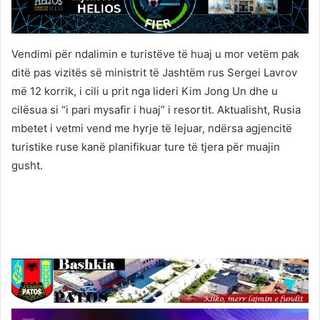
Vendimi për ndalimin e turistëve të huaj u mor vetëm pak
ditë pas vizitës së ministrit të Jashtëm rus Sergei Lavrov
më 12 korrik, i cili u prit nga lideri Kim Jong Un dhe u
cilësua si “i pari mysafir i huaj” i resortit. Aktualisht, Rusia
mbetet i vetmi vend me hyrje të lejuar, ndërsa agjencitë
turistike ruse kanë planifikuar ture të tjera për muajin
gusht.