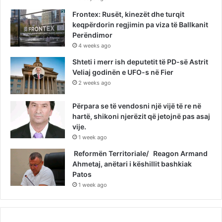
Frontex: Rusët, kinezët dhe turqit
keqpërdorin regjimin pa viza të Ballkanit
Perëndimor
4 weeks ago
Shteti i merr ish deputetit të PD-së Astrit
Veliaj godinën e UFO-s në Fier
2 weeks ago
Përpara se të vendosni një vijë të re në
hartë, shikoni njerëzit që jetojnë pas asaj
vije.
1 week ago
Reformën Territoriale/ Reagon Armand
Ahmetaj, anëtari i këshillit bashkiak
Patos
1 week ago