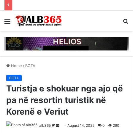
Menu
S
fo
Home
/
BOTA
BOTA
Turistja e shokuar nga ajo që
pa në resortin turistik në
Korenë e Veriut
Follow
Send
alb365
August 14, 2025
0
290
on
an