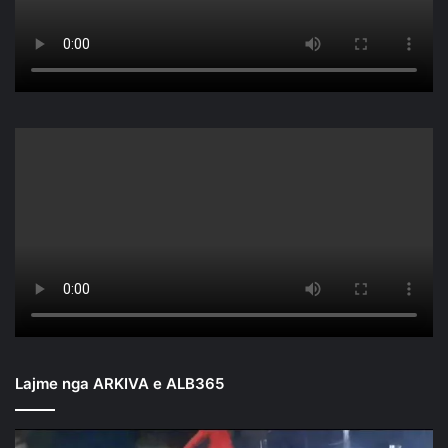
Lajme nga ARKIVA e ALB365
Mbyllen