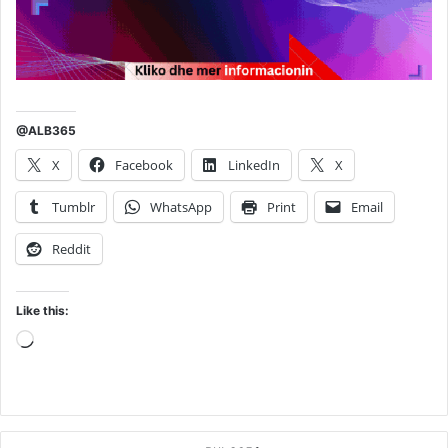
@ALB365
X
Facebook
LinkedIn
X
Tumblr
WhatsApp
Print
Email
Reddit
Like this:
Loading…