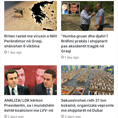
Rriten rastet me virusin e Nilit
“Humba gruan dhe djalin”/
Perëndimor në Greqi,
Rrëfimi prekës i shqiptarit
shënohen 6 viktima
pas aksidentit tragjik në
Greqi
1 day ago
1 day ago
ANALIZA/ LDK kërkon
Sekuestrohen reth 21 ton
Presidentin, sa i mundshëm
kokainë, organizata vepronte
është koalicioni me LVV-në
me shqiptarët në Dubai
2 days ago
3 days ago