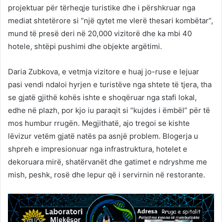
projektuar për tërheqje turistike dhe i përshkruar nga
mediat shtetërore si “një qytet me vlerë thesari kombëtar”,
mund të presë deri në 20,000 vizitorë dhe ka mbi 40
hotele, shtëpi pushimi dhe objekte argëtimi.
Daria Zubkova, e vetmja vizitore e huaj jo-ruse e lejuar
pasi vendi ndaloi hyrjen e turistëve nga shtete të tjera, tha
se gjatë gjithë kohës ishte e shoqëruar nga stafi lokal,
edhe në plazh, por kjo iu paraqit si “kujdes i ëmbël” për të
mos humbur rrugën. Megjithatë, ajo tregoi se kishte
lëvizur vetëm gjatë natës pa asnjë problem. Blogerja u
shpreh e impresionuar nga infrastruktura, hotelet e
dekoruara mirë, shatërvanët dhe gatimet e ndryshme me
mish, peshk, rosë dhe lepur që i servirnin në restorante.