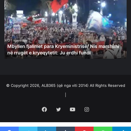
fjalimet
para
Kryeministrisë/
Nis
marshimi
në
rrugët
1 week ago
Mbyllen fjalimet para Kryeministrisë/ Nis marshimi
e
në rrugët e kryeqytetit: Ju erdhi fundi
kryeqytetit:
Ju
erdhi
fundi
© Copyright 2026, ALB365 (që nga viti 2014) All Rights Reserved
|
Facebook
Twitter
YouTube
Instagram