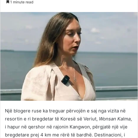
1 minute read
Twitter
email
Një blogere ruse ka treguar përvojën e saj nga vizita në
resortin e ri bregdetar të Koresë së Veriut,
Wonsan Kalma
,
i hapur në qershor në rajonin Kangwon, përgjatë një vije
bregdetare prej 4 km me rërë të bardhë. Destinacioni, i