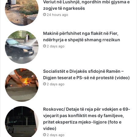
Veriut në Lushnjë, ngordhin mbi gjysma e
zogjve të ngarkesës
24 hours ago
Makinë përfshihet nga flakët në Fier,
ndërhyrja e shpejtë shmang rrezikun
2 days ago
Socialistët e Divjakës sfidojnë Ramën –
Digjen teserat e PS-së në protestë (video)
2 days ago
Roskovec/ Detaje të reja për vdekjen e 69-
vjeçarit pas konfliktit mes dy familjeve,
pritet ekspertiza mjeko-ligjore (foto e
video)
2 days ago