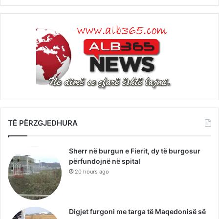
TË PËRZGJEDHURA
Sherr në burgun e Fierit, dy të burgosur
përfundojnë në spital
20 hours ago
Digjet furgoni me targa të Maqedonisë së