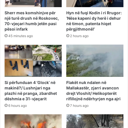
Sherr mes komshinjve për
Hyn në fuqi Kodin i ri Rrugor:
një turë drush në Roskovec,
‘Nëse kapeni dy herë i dehur
70-vjeçari humb jetën pasi
në timon, patenta hiqet
pësoi infark
përgjithmonë!’
45 minutes ago
2 hours ago
Si përfunduan 4 ‘Glock’ në
Flakët nuk ndalen në
makinë?/ Lushnjari nga
Mallakastër, zjarri avancon
plazhi në pranga, zbardhet
drejt Vloshit/ Helikopterët
dëshmia e 31-vjeçarit
rifillojnë ndërhyrjen nga ajri
6 hours ago
7 hours ago