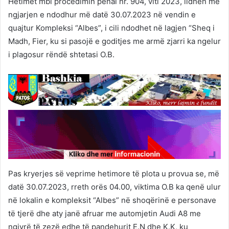
Hetimet mbi procedimin penal nr. 904, viti 2023, lidhen me
ngjarjen e ndodhur më datë 30.07.2023 në vendin e
quajtur Kompleksi “Albes”, i cili ndodhet në lagjen “Sheq i
Madh, Fier, ku si pasojë e goditjes me armë zjarri ka ngelur
i plagosur rëndë shtetasi O.B.
Pas kryerjes së veprime hetimore të plota u provua se, më
datë 30.07.2023, rreth orës 04.00, viktima O.B ka qenë ulur
në lokalin e kompleksit “Albes” në shoqërinë e personave
të tjerë dhe aty janë afruar me automjetin Audi A8 me
ngjyrë të zezë edhe të pandehurit E.N dhe K.K, ku