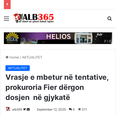
Menu
S
fo
Home
/
AKTUALITET
AKTUALITET
Vrasje e mbetur në tentative,
prokuroria Fier dërgon
dosjen në gjykatë
Follow
Send
alb365
September 12, 2025
0
311
on
an