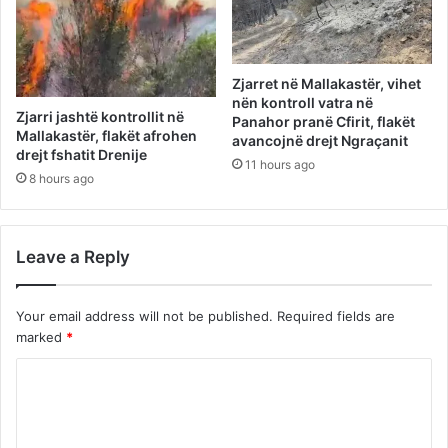
Zjarret në Mallakastër, vihet
nën kontroll vatra në
Zjarri jashtë kontrollit në
Panahor pranë Cfirit, flakët
Mallakastër, flakët afrohen
avancojnë drejt Ngraçanit
drejt fshatit Drenije
11 hours ago
8 hours ago
Leave a Reply
Your email address will not be published.
Required fields are
marked
*
C
o
m