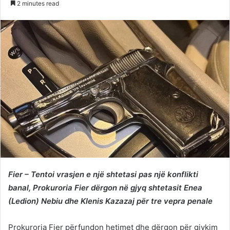
2 minutes read
Twitter
email
Fier – Tentoi vrasjen e një shtetasi pas një konflikti
banal, Prokuroria Fier dërgon në gjyq shtetasit Enea
(Ledion) Nebiu dhe Klenis Kazazaj për tre vepra penale
Prokuroria Fier përfundon hetimet dhe dërgon për gjykim