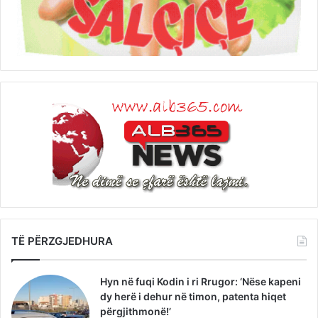
TË PËRZGJEDHURA
Hyn në fuqi Kodin i ri Rrugor: ‘Nëse kapeni
dy herë i dehur në timon, patenta hiqet
përgjithmonë!’