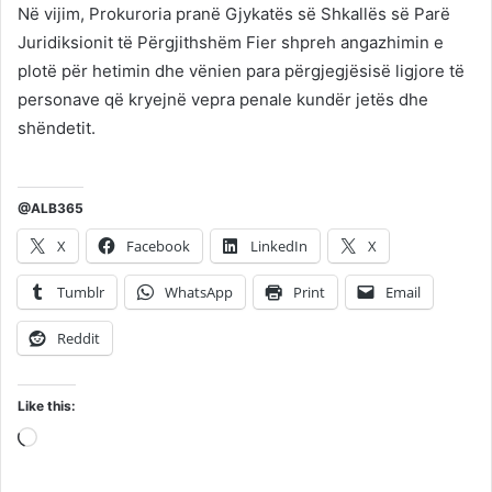
Në vijim, Prokuroria pranë Gjykatës së Shkallës së Parë
Juridiksionit të Përgjithshëm Fier shpreh angazhimin e
plotë për hetimin dhe vënien para përgjegjësisë ligjore të
personave që kryejnë vepra penale kundër jetës dhe
shëndetit.
@ALB365
X
Facebook
LinkedIn
X
Tumblr
WhatsApp
Print
Email
Reddit
Like this:
Loading…