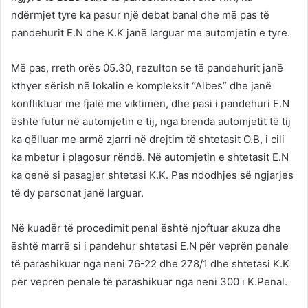
ndërmjet tyre ka pasur një debat banal dhe më pas të
pandehurit E.N dhe K.K janë larguar me automjetin e tyre.
Më pas, rreth orës 05.30, rezulton se të pandehurit janë
kthyer sërish në lokalin e kompleksit “Albes” dhe janë
konfliktuar me fjalë me viktimën, dhe pasi i pandehuri E.N
është futur në automjetin e tij, nga brenda automjetit të tij
ka qëlluar me armë zjarri në drejtim të shtetasit O.B, i cili
ka mbetur i plagosur rëndë. Në automjetin e shtetasit E.N
ka qenë si pasagjer shtetasi K.K. Pas ndodhjes së ngjarjes
të dy personat janë larguar.
Në kuadër të procedimit penal është njoftuar akuza dhe
është marrë si i pandehur shtetasi E.N për veprën penale
të parashikuar nga neni 76-22 dhe 278/1 dhe shtetasi K.K
për veprën penale të parashikuar nga neni 300 i K.Penal.