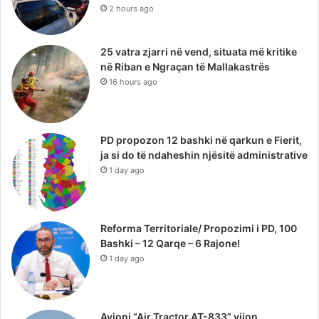
2 hours ago
25 vatra zjarri në vend, situata më kritike
në Riban e Ngraçan të Mallakastrës
16 hours ago
PD propozon 12 bashki në qarkun e Fierit,
ja si do të ndaheshin njësitë administrative
1 day ago
Reforma Territoriale/ Propozimi i PD, 100
Bashki – 12 Qarqe – 6 Rajone!
1 day ago
Avioni “Air Tractor AT-833” vijon