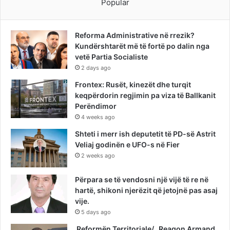
Popular
Reforma Administrative në rrezik?
Kundërshtarët më të fortë po dalin nga
vetë Partia Socialiste
2 days ago
Frontex: Rusët, kinezët dhe turqit
keqpërdorin regjimin pa viza të Ballkanit
Perëndimor
4 weeks ago
Shteti i merr ish deputetit të PD-së Astrit
Veliaj godinën e UFO-s në Fier
2 weeks ago
Përpara se të vendosni një vijë të re në
hartë, shikoni njerëzit që jetojnë pas asaj
vije.
5 days ago
Reformën Territoriale/ Reagon Armand