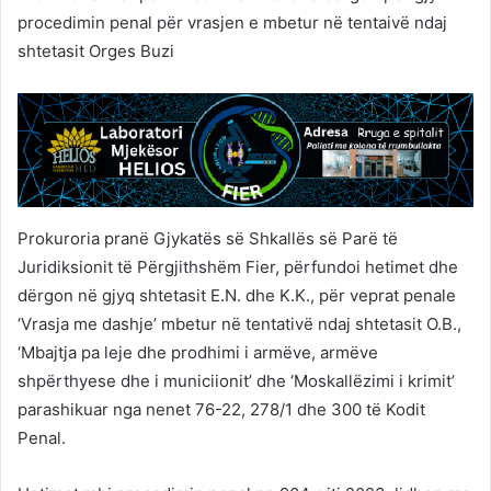
procedimin penal për vrasjen e mbetur në tentaivë ndaj
shtetasit Orges Buzi
Prokuroria pranë Gjykatës së Shkallës së Parë të
Juridiksionit të Përgjithshëm Fier, përfundoi hetimet dhe
dërgon në gjyq shtetasit E.N. dhe K.K., për veprat penale
‘Vrasja me dashje’ mbetur në tentativë ndaj shtetasit O.B.,
‘Mbajtja pa leje dhe prodhimi i armëve, armëve
shpërthyese dhe i municiionit’ dhe ‘Moskallëzimi i krimit’
parashikuar nga nenet 76-22, 278/1 dhe 300 të Kodit
Penal.