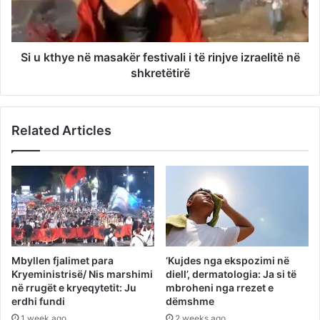
Si u kthye në masakër festivali i të rinjve izraelitë në
shkretëtirë
Related Articles
Mbyllen fjalimet para
‘Kujdes nga ekspozimi në
Kryeministrisë/ Nis marshimi
diell’, dermatologia: Ja si të
në rrugët e kryeqytetit: Ju
mbroheni nga rrezet e
erdhi fundi
dëmshme
1 week ago
2 weeks ago