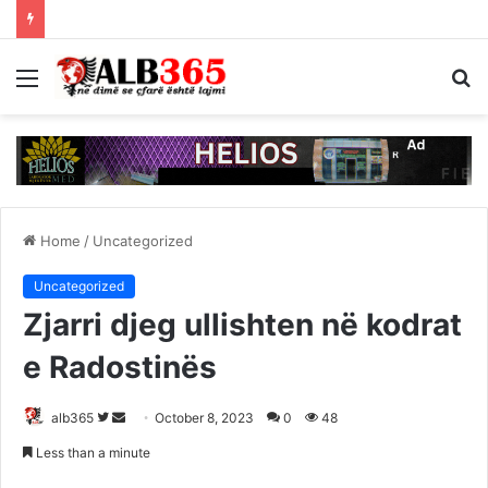
Menu
S
fo
Home
/
Uncategorized
Uncategorized
Zjarri djeg ullishten në kodrat
e Radostinës
Follow
Send
alb365
October 8, 2023
0
48
on
an
Less than a minute
Twitter
email