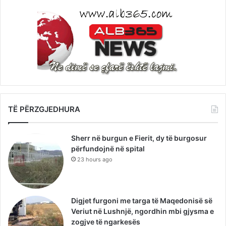
TË PËRZGJEDHURA
Sherr në burgun e Fierit, dy të burgosur
përfundojnë në spital
23 hours ago
Digjet furgoni me targa të Maqedonisë së
Veriut në Lushnjë, ngordhin mbi gjysma e
zogjve të ngarkesës