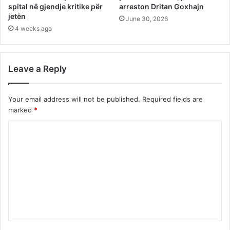
spital në gjendje kritike për
arreston Dritan Goxhajn
jetën
June 30, 2026
4 weeks ago
Leave a Reply
Your email address will not be published.
Required fields are
marked
*
C
o
m
m
e
n
t