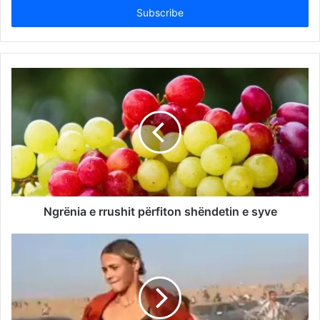
address
Ngrënia e rrushit përfiton shëndetin e syve