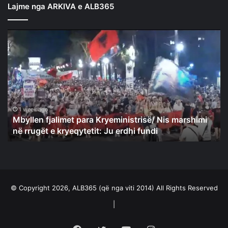
Lajme nga ARKIVA e ALB365
Mbyllen
fjalimet
para
Kryeministrisë/
Nis
marshimi
në
rrugët
1 week ago
Mbyllen fjalimet para Kryeministrisë/ Nis marshimi
e
në rrugët e kryeqytetit: Ju erdhi fundi
kryeqytetit:
Ju
erdhi
fundi
© Copyright 2026, ALB365 (që nga viti 2014) All Rights Reserved
|