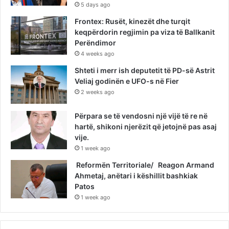
5 days ago
Frontex: Rusët, kinezët dhe turqit
keqpërdorin regjimin pa viza të Ballkanit
Perëndimor
4 weeks ago
Shteti i merr ish deputetit të PD-së Astrit
Veliaj godinën e UFO-s në Fier
2 weeks ago
Përpara se të vendosni një vijë të re në
hartë, shikoni njerëzit që jetojnë pas asaj
vije.
1 week ago
Reformën Territoriale/ Reagon Armand
Ahmetaj, anëtari i këshillit bashkiak
Patos
1 week ago