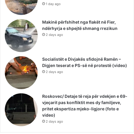
1 day ago
Makinë përfshihet nga flakët në Fier,
ndërhyrja e shpejtë shmang rrezikun
2 days ago
Socialistët e Divjakës sfidojnë Ramën –
Digjen teserat e PS-së në protestë (video)
2 days ago
Roskovec/ Detaje të reja për vdekjen e 69-
vjeçarit pas konfliktit mes dy familjeve,
pritet ekspertiza mjeko-ligjore (foto e
video)
2 days ago