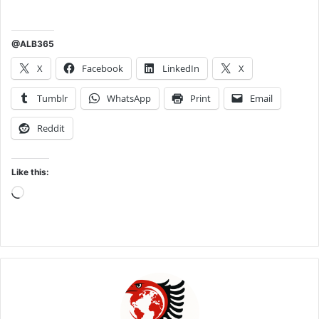
@ALB365
X
Facebook
LinkedIn
X
Tumblr
WhatsApp
Print
Email
Reddit
Like this:
Loading…