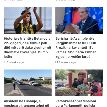
Historia e trishtë e Betancor:
Berisha në Asamblenë e
22-vjeçari, që u filmua pak
Përgjithshme të IDC-CDI:
ditë më parë duke vjedhur në
Rrezik narko-shteti i Edi
dhomat e zhveshjes, humb
Ramës, Shqipëria s’mban
jetën
zgjedhje, vetëm farsë
2 weeks ago
4 weeks ago
Aksident në Lushnjë, e
Përshkallëzohet tensioni
moshuara transportohet në
para Parlamentit, policia